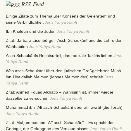
RSS-Feed
Einige Zitate zum Thema „der Konsens der Gelehrten“ und
seine Verbindlichkeit
Jens Yahya Ranft
Ibn Khaldun und die Juden
Jens Yahya Ranft
Zitat: Barbara Eisenbürger- Asch-Schaukānī und die Lehre der
Wahhabiten
Jens Yahya Ranft
Asch-Schaukānīs Rechtsurteil, das radikale Takfiris lieben
Jens
Yahya Ranft
Was asch-Schaukānī über den jüdischen Großgelehrten Mūsā
ibnʿUbaidallāh Maimūn (Moses Maimonides) schrieb
Jens
Yahya Ranft
Zitat: Ahmed Fouad Alkhatib – Wahnsinn ist, immer wieder
dasselbe zu versuchen
Jens Yahya Ranft
Muhammad ibn ʿAlī asch-Schaukānī über at-Tawrāt (die Torah)
Jens Yahya Ranft
Zitat: Muḥammad ibn ʿAlī asch-Schaukānī – Es spricht der
Geringe, der Gefangene des Versäumnisses
Jens Yahya Ranft