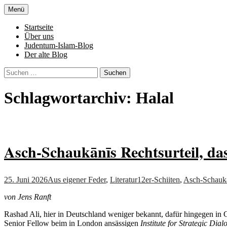
Zum
Menü
Inhalt
Denn die Gerechtigkeit ist die Grundlage 
Al-Adala.de
springen
Startseite
Über uns
Judentum-Islam-Blog
Der alte Blog
Suchen
nach:
Schlagwortarchiv: Halal
Asch-Schaukānīs Rechtsurteil, das
25. Juni 2026
Aus eigener Feder
,
Literatur
12er-Schiiten
,
Asch-Schauk
von Jens Ranft
Rashad Ali, hier in Deutschland weniger bekannt, dafür hingegen in
Senior Fellow beim in London ansässigen
Institute for Strategic Dia