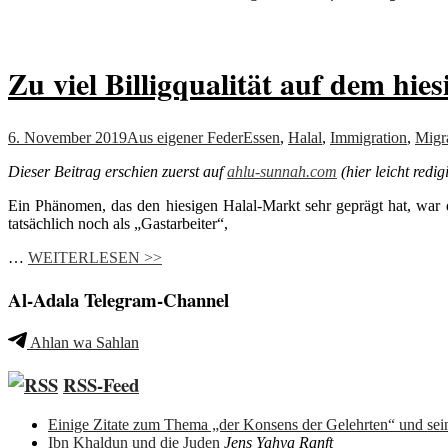
Zu viel Billigqualität auf dem h
6. November 2019
Aus eigener Feder
Essen
,
Halal
,
Immigration
,
Migr
Dieser Beitrag erschien zuerst auf
ahlu-sunnah.com
(hier leicht redigi
Ein Phänomen, das den hiesigen Halal-Markt sehr geprägt hat, war 
tatsächlich noch als „Gastarbeiter“,
…
WEITERLESEN >>
Al-Adala Telegram-Channel
Ahlan wa Sahlan
RSS-Feed
Einige Zitate zum Thema „der Konsens der Gelehrten“ und sein
Ibn Khaldun und die Juden
Jens Yahya Ranft