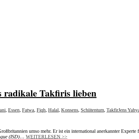
von allem
 radikale Takfiris lieben
ani
,
Essen
,
Fatwa
,
Fiqh
,
Halal
,
Konsens
,
Schiitentum
,
Takfir
Jens Yahy
 Großbritannien umso mehr.
Er
ist ein international anerkannter Experte
logue (ISD)
…
WEITERLESEN >>