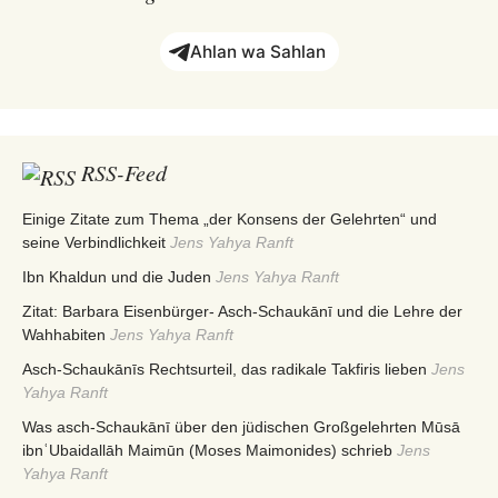
Ahlan wa Sahlan
RSS-Feed
Einige Zitate zum Thema „der Konsens der Gelehrten“ und
seine Verbindlichkeit
Jens Yahya Ranft
Ibn Khaldun und die Juden
Jens Yahya Ranft
Zitat: Barbara Eisenbürger- Asch-Schaukānī und die Lehre der
Wahhabiten
Jens Yahya Ranft
Asch-Schaukānīs Rechtsurteil, das radikale Takfiris lieben
Jens
Yahya Ranft
Was asch-Schaukānī über den jüdischen Großgelehrten Mūsā
ibnʿUbaidallāh Maimūn (Moses Maimonides) schrieb
Jens
Yahya Ranft