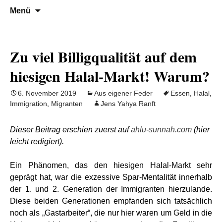
Denn die Gerechtigkeit ist die Grundlage
Al-Adala.de
Zum
Suchen
Menü
Inhalt
nach:
von allem
springen
Zu viel Billigqualität auf dem
hiesigen Halal-Markt! Warum?
6. November 2019
Aus eigener Feder
Essen
,
Halal
,
Immigration
,
Migranten
Jens Yahya Ranft
Dieser Beitrag erschien zuerst auf
ahlu-sunnah.com
(hier
leicht redigiert).
Ein Phänomen, das den hiesigen Halal-Markt sehr
geprägt hat, war die exzessive Spar-Mentalität innerhalb
der 1. und 2. Generation der Immigranten hierzulande.
Diese beiden Generationen empfanden sich tatsächlich
noch als „Gastarbeiter“, die nur hier waren um Geld in die