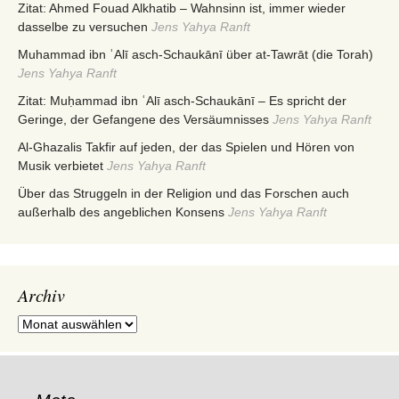
Zitat: Ahmed Fouad Alkhatib – Wahnsinn ist, immer wieder
dasselbe zu versuchen
Jens Yahya Ranft
Muhammad ibn ʿAlī asch-Schaukānī über at-Tawrāt (die Torah)
Jens Yahya Ranft
Zitat: Muḥammad ibn ʿAlī asch-Schaukānī – Es spricht der
Geringe, der Gefangene des Versäumnisses
Jens Yahya Ranft
Al-Ghazalis Takfir auf jeden, der das Spielen und Hören von
Musik verbietet
Jens Yahya Ranft
Über das Struggeln in der Religion und das Forschen auch
außerhalb des angeblichen Konsens
Jens Yahya Ranft
Archiv
Archiv