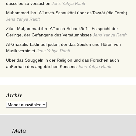
dasselbe zu versuchen
Jens Yahya Ranft
Muhammad ibn ʿAlī asch-Schaukānī über at-Tawrāt (die Torah)
Jens Yahya Ranft
Zitat: Muḥammad ibn ʿAlī asch-Schaukānī – Es spricht der
Geringe, der Gefangene des Versäumnisses
Jens Yahya Ranft
Al-Ghazalis Takfir auf jeden, der das Spielen und Hören von
Musik verbietet
Jens Yahya Ranft
Über das Struggeln in der Religion und das Forschen auch
außerhalb des angeblichen Konsens
Jens Yahya Ranft
Archiv
Archiv
Meta