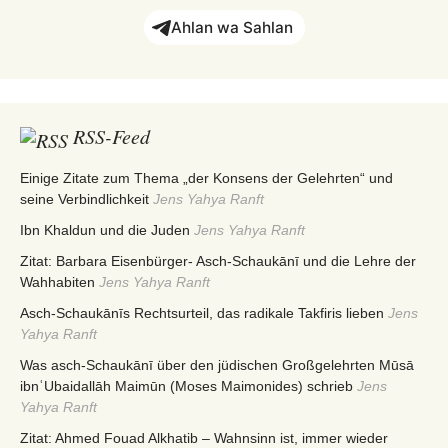
Ahlan wa Sahlan
RSS-Feed
Einige Zitate zum Thema „der Konsens der Gelehrten“ und
seine Verbindlichkeit
Jens Yahya Ranft
Ibn Khaldun und die Juden
Jens Yahya Ranft
Zitat: Barbara Eisenbürger- Asch-Schaukānī und die Lehre der
Wahhabiten
Jens Yahya Ranft
Asch-Schaukānīs Rechtsurteil, das radikale Takfiris lieben
Jens
Yahya Ranft
Was asch-Schaukānī über den jüdischen Großgelehrten Mūsā
ibnʿUbaidallāh Maimūn (Moses Maimonides) schrieb
Jens
Yahya Ranft
Zitat: Ahmed Fouad Alkhatib – Wahnsinn ist, immer wieder