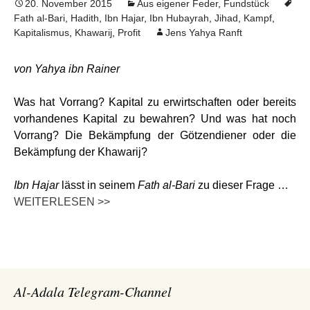
20. November 2015
Aus eigener Feder
,
Fundstück
Fath al-Bari
,
Hadith
,
Ibn Hajar
,
Ibn Hubayrah
,
Jihad
,
Kampf
,
Kapitalismus
,
Khawarij
,
Profit
Jens Yahya Ranft
von Yahya ibn Rainer
Was hat Vorrang? Kapital zu erwirtschaften oder bereits
vorhandenes Kapital zu bewahren? Und was hat noch
Vorrang? Die Bekämpfung der Götzendiener oder die
Bekämpfung der Khawarij?
Ibn Hajar
lässt in seinem
Fath al-Bari
zu dieser Frage …
WEITERLESEN >>
Al-Adala Telegram-Channel