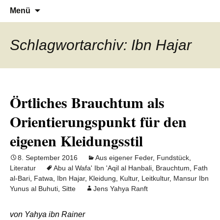
Denn die Gerechtigkeit ist die Grundlage
Al-Adala.de
Zum
Suchen
Menü
Inhalt
nach:
von allem
springen
Schlagwortarchiv: Ibn Hajar
Örtliches Brauchtum als
Orientierungspunkt für den
eigenen Kleidungsstil
8. September 2016
Aus eigener Feder
,
Fundstück
,
Literatur
Abu al Wafa' Ibn 'Aqil al Hanbali
,
Brauchtum
,
Fath
al-Bari
,
Fatwa
,
Ibn Hajar
,
Kleidung
,
Kultur
,
Leitkultur
,
Mansur Ibn
Yunus al Buhuti
,
Sitte
Jens Yahya Ranft
von Yahya ibn Rainer