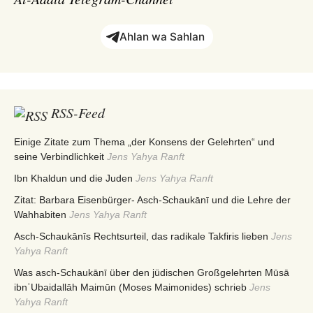
Ahlan wa Sahlan
RSS-Feed
Einige Zitate zum Thema „der Konsens der Gelehrten“ und
seine Verbindlichkeit
Jens Yahya Ranft
Ibn Khaldun und die Juden
Jens Yahya Ranft
Zitat: Barbara Eisenbürger- Asch-Schaukānī und die Lehre der
Wahhabiten
Jens Yahya Ranft
Asch-Schaukānīs Rechtsurteil, das radikale Takfiris lieben
Jens
Yahya Ranft
Was asch-Schaukānī über den jüdischen Großgelehrten Mūsā
ibnʿUbaidallāh Maimūn (Moses Maimonides) schrieb
Jens
Yahya Ranft