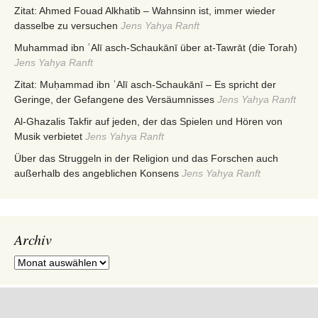
Zitat: Ahmed Fouad Alkhatib – Wahnsinn ist, immer wieder
dasselbe zu versuchen
Jens Yahya Ranft
Muhammad ibn ʿAlī asch-Schaukānī über at-Tawrāt (die Torah)
Jens Yahya Ranft
Zitat: Muḥammad ibn ʿAlī asch-Schaukānī – Es spricht der
Geringe, der Gefangene des Versäumnisses
Jens Yahya Ranft
Al-Ghazalis Takfir auf jeden, der das Spielen und Hören von
Musik verbietet
Jens Yahya Ranft
Über das Struggeln in der Religion und das Forschen auch
außerhalb des angeblichen Konsens
Jens Yahya Ranft
Archiv
Archiv