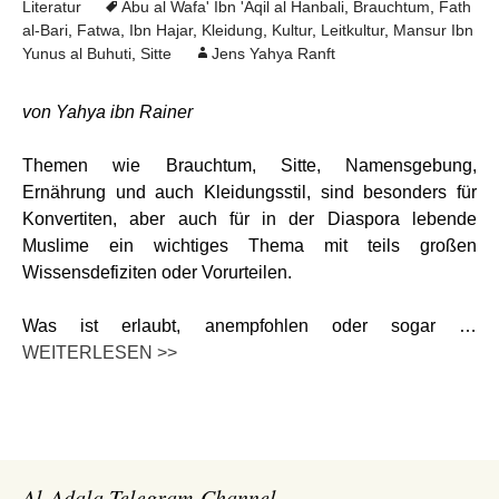
Literatur
Abu al Wafa' Ibn 'Aqil al Hanbali
,
Brauchtum
,
Fath
al-Bari
,
Fatwa
,
Ibn Hajar
,
Kleidung
,
Kultur
,
Leitkultur
,
Mansur Ibn
Yunus al Buhuti
,
Sitte
Jens Yahya Ranft
von Yahya ibn Rainer
Themen wie Brauchtum, Sitte, Namensgebung,
Ernährung und auch Kleidungsstil, sind besonders für
Konvertiten, aber auch für in der Diaspora lebende
Muslime ein wichtiges Thema mit teils großen
Wissensdefiziten oder Vorurteilen.
Was ist erlaubt, anempfohlen oder sogar …
WEITERLESEN >>
Al-Adala Telegram-Channel