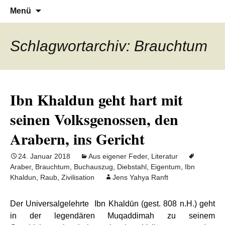
Denn die Gerechtigkeit ist die Grundlage
Al-Adala.de
Zum
Suchen
Menü
Inhalt
nach:
von allem
springen
Schlagwortarchiv: Brauchtum
Ibn Khaldun geht hart mit
seinen Volksgenossen, den
Arabern, ins Gericht
24. Januar 2018
Aus eigener Feder
,
Literatur
Araber
,
Brauchtum
,
Buchauszug
,
Diebstahl
,
Eigentum
,
Ibn
Khaldun
,
Raub
,
Zivilisation
Jens Yahya Ranft
Der Universalgelehrte Ibn Khaldūn (gest. 808 n.H.) geht
in der legendären Muqaddimah zu seinem