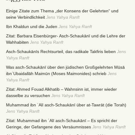
Einige Zitate zum Thema „der Konsens der Gelehrten“ und
seine Verbindlichkeit
Jens Yahya Ranft
Ibn Khaldun und die Juden
Jens Yahya Ranft
Zitat: Barbara Eisenbürger- Asch-Schaukānī und die Lehre der
Wahhabiten
Jens Yahya Ranft
Asch-Schaukānīs Rechtsurteil, das radikale Takfiris lieben
Jens
Yahya Ranft
Was asch-Schaukānī über den jüdischen Großgelehrten Mūsā
ibnʿUbaidallāh Maimūn (Moses Maimonides) schrieb
Jens
Yahya Ranft
Zitat: Ahmed Fouad Alkhatib – Wahnsinn ist, immer wieder
dasselbe zu versuchen
Jens Yahya Ranft
Muhammad ibn ʿAlī asch-Schaukānī über at-Tawrāt (die Torah)
Jens Yahya Ranft
Zitat: Muḥammad ibn ʿAlī asch-Schaukānī – Es spricht der
Geringe, der Gefangene des Versäumnisses
Jens Yahya Ranft