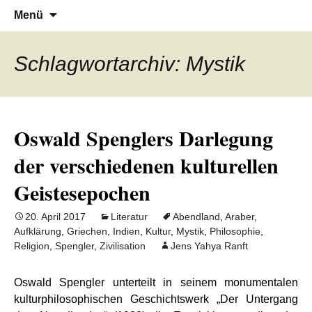
Denn die Gerechtigkeit ist die Grundlage
Al-Adala.de
Zum
Suchen
Menü
Inhalt
nach:
von allem
springen
Schlagwortarchiv: Mystik
Oswald Spenglers Darlegung
der verschiedenen kulturellen
Geistesepochen
20. April 2017
Literatur
Abendland
,
Araber
,
Aufklärung
,
Griechen
,
Indien
,
Kultur
,
Mystik
,
Philosophie
,
Religion
,
Spengler
,
Zivilisation
Jens Yahya Ranft
Oswald Spengler unterteilt in seinem monumentalen
kulturphilosophischen Geschichtswerk „Der Untergang