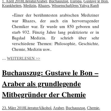
1. April 2018
Literatur
Araber
,
Buchauszug
,
Europa
,
Gustave le Bon
,
Krankheiten
,
Medizin
,
Rhazes
,
Wissenschaft
Jens Yahya Ranft
«Einer der berühmtesten arabischen Mediziner
war Rhazes, der auch ein hervorragender
Chemiker war. Er wurde um 850 geboren und
starb 932. Fünzig Jahre lang praktizierte er in
Bagdad Medizin. Er schrieb über sehr
verschiedene Themen: Philosophie, Geschichte,
Chemie, Medizin usw..
…
WEITERLESEN >>
Buchauszug: Gustave le Bon –
Araber als grundlegende
Mitbegründer der Chemie
23. März 2018
Literatur
Alkohol
,
Araber
,
Buchauszug
,
Chemie
,