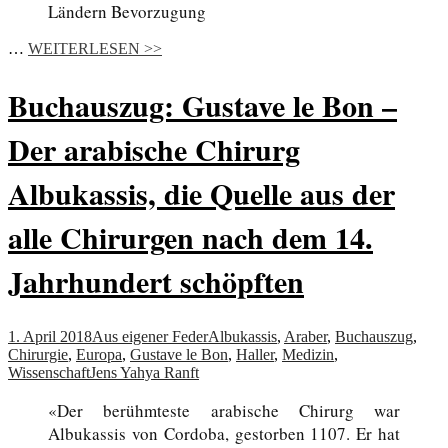
Ländern Bevorzugung
…
WEITERLESEN >>
Buchauszug: Gustave le Bon –
Der arabische Chirurg
Albukassis, die Quelle aus der
alle Chirurgen nach dem 14.
Jahrhundert schöpften
1. April 2018
Aus eigener Feder
Albukassis
,
Araber
,
Buchauszug
,
Chirurgie
,
Europa
,
Gustave le Bon
,
Haller
,
Medizin
,
Wissenschaft
Jens Yahya Ranft
«Der berühmteste arabische Chirurg war
Albukassis von Cordoba, gestorben 1107. Er hat