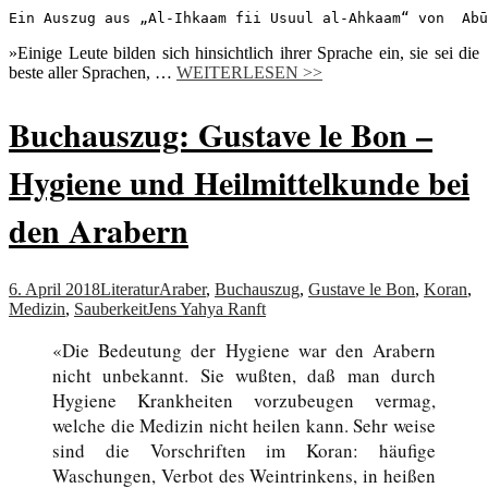
Ein Auszug aus „Al-Ihkaam fii Usuul al-Ahkaam“ von  Abū
»Einige Leute bilden sich hinsichtlich ihrer Sprache ein, sie sei die
beste aller Sprachen, …
WEITERLESEN >>
Buchauszug: Gustave le Bon –
Hygiene und Heilmittelkunde bei
den Arabern
6. April 2018
Literatur
Araber
,
Buchauszug
,
Gustave le Bon
,
Koran
,
Medizin
,
Sauberkeit
Jens Yahya Ranft
«Die Bedeutung der Hygiene war den Arabern
nicht unbekannt. Sie wußten, daß man durch
Hygiene Krankheiten vorzubeugen vermag,
welche die Medizin nicht heilen kann. Sehr weise
sind die Vorschriften im Koran: häufige
Waschungen, Verbot des Weintrinkens, in heißen