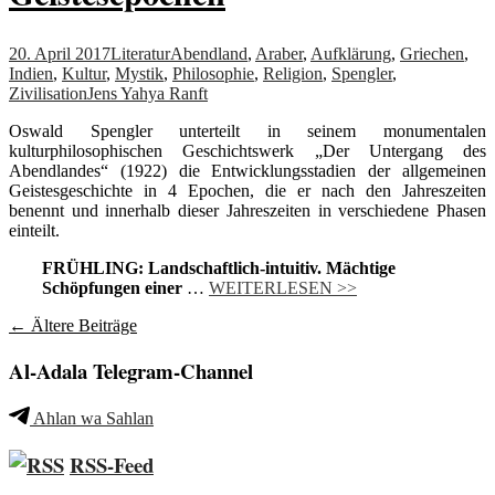
20. April 2017
Literatur
Abendland
,
Araber
,
Aufklärung
,
Griechen
,
Indien
,
Kultur
,
Mystik
,
Philosophie
,
Religion
,
Spengler
,
Zivilisation
Jens Yahya Ranft
Oswald Spengler unterteilt in seinem monumentalen
kulturphilosophischen Geschichtswerk „Der Untergang des
Abendlandes“ (1922) die Entwicklungsstadien der allgemeinen
Geistesgeschichte in 4 Epochen, die er nach den Jahreszeiten
benennt und innerhalb dieser Jahreszeiten in verschiedene Phasen
einteilt.
FRÜHLING: Landschaftlich-intuitiv. Mächtige
Schöpfungen einer
…
WEITERLESEN >>
Beitragsnavigation
←
Ältere Beiträge
Al-Adala Telegram-Channel
Ahlan wa Sahlan
RSS-Feed