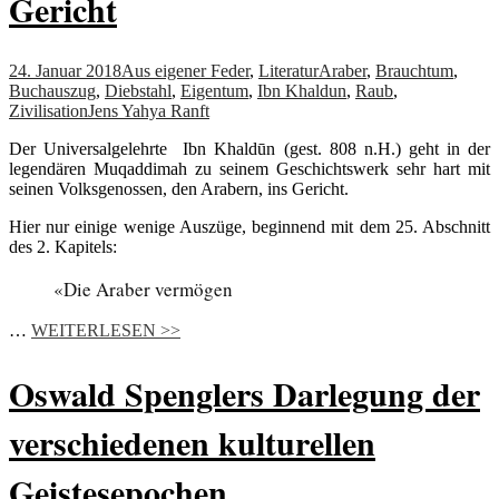
Gericht
24. Januar 2018
Aus eigener Feder
,
Literatur
Araber
,
Brauchtum
,
Buchauszug
,
Diebstahl
,
Eigentum
,
Ibn Khaldun
,
Raub
,
Zivilisation
Jens Yahya Ranft
Der Universalgelehrte Ibn Khaldūn (gest. 808 n.H.) geht in der
legendären Muqaddimah zu seinem Geschichtswerk sehr hart mit
seinen Volksgenossen, den Arabern, ins Gericht.
Hier nur einige wenige Auszüge, beginnend mit dem 25. Abschnitt
des 2. Kapitels:
«Die Araber vermögen
…
WEITERLESEN >>
Oswald Spenglers Darlegung der
verschiedenen kulturellen
Geistesepochen