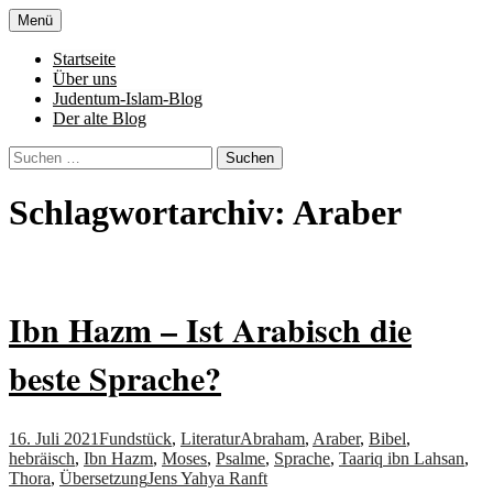
Zum
Menü
Inhalt
Denn die Gerechtigkeit ist die Grundlage
Al-Adala.de
springen
Startseite
von allem
Über uns
Judentum-Islam-Blog
Der alte Blog
Suchen
nach:
Schlagwortarchiv: Araber
Ibn Hazm – Ist Arabisch die
beste Sprache?
16. Juli 2021
Fundstück
,
Literatur
Abraham
,
Araber
,
Bibel
,
hebräisch
,
Ibn Hazm
,
Moses
,
Psalme
,
Sprache
,
Taariq ibn Lahsan
,
Thora
,
Übersetzung
Jens Yahya Ranft