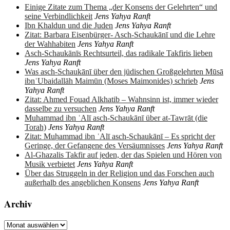
Einige Zitate zum Thema „der Konsens der Gelehrten“ und
seine Verbindlichkeit
Jens Yahya Ranft
Ibn Khaldun und die Juden
Jens Yahya Ranft
Zitat: Barbara Eisenbürger- Asch-Schaukānī und die Lehre
der Wahhabiten
Jens Yahya Ranft
Asch-Schaukānīs Rechtsurteil, das radikale Takfiris lieben
Jens Yahya Ranft
Was asch-Schaukānī über den jüdischen Großgelehrten Mūsā
ibnʿUbaidallāh Maimūn (Moses Maimonides) schrieb
Jens
Yahya Ranft
Zitat: Ahmed Fouad Alkhatib – Wahnsinn ist, immer wieder
dasselbe zu versuchen
Jens Yahya Ranft
Muhammad ibn ʿAlī asch-Schaukānī über at-Tawrāt (die
Torah)
Jens Yahya Ranft
Zitat: Muḥammad ibn ʿAlī asch-Schaukānī – Es spricht der
Geringe, der Gefangene des Versäumnisses
Jens Yahya Ranft
Al-Ghazalis Takfir auf jeden, der das Spielen und Hören von
Musik verbietet
Jens Yahya Ranft
Über das Struggeln in der Religion und das Forschen auch
außerhalb des angeblichen Konsens
Jens Yahya Ranft
Archiv
Archiv