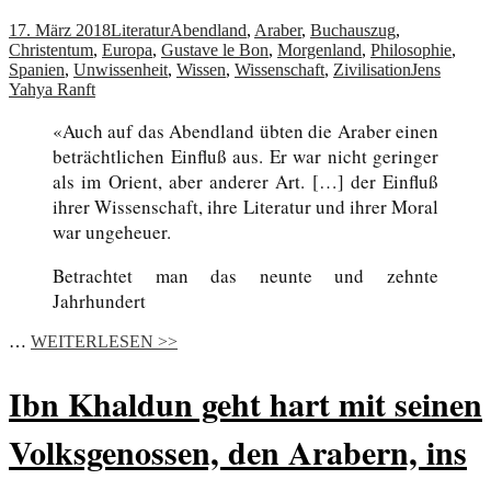
17. März 2018
Literatur
Abendland
,
Araber
,
Buchauszug
,
Christentum
,
Europa
,
Gustave le Bon
,
Morgenland
,
Philosophie
,
Spanien
,
Unwissenheit
,
Wissen
,
Wissenschaft
,
Zivilisation
Jens
Yahya Ranft
«Auch auf das Abendland übten die Araber einen
beträchtlichen Einfluß aus. Er war nicht geringer
als im Orient, aber anderer Art. […] der Einfluß
ihrer Wissenschaft, ihre Literatur und ihrer Moral
war ungeheuer.
Betrachtet man das neunte und zehnte
Jahrhundert
…
WEITERLESEN >>
Ibn Khaldun geht hart mit seinen
Volksgenossen, den Arabern, ins