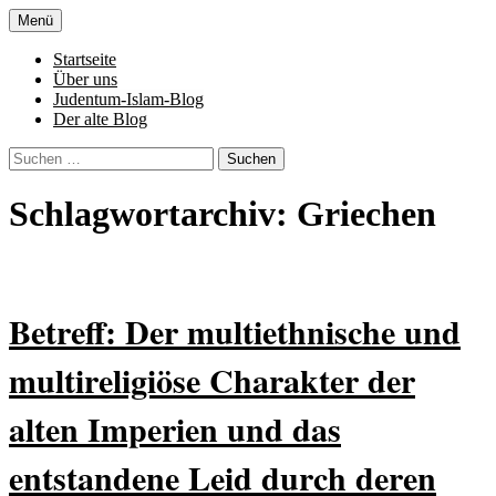
Zum
Menü
Inhalt
Denn die Gerechtigkeit ist die Grundlage
Al-Adala.de
springen
Startseite
von allem
Über uns
Judentum-Islam-Blog
Der alte Blog
Suchen
nach:
Schlagwortarchiv: Griechen
Betreff: Der multiethnische und
multireligiöse Charakter der
alten Imperien und das
entstandene Leid durch deren