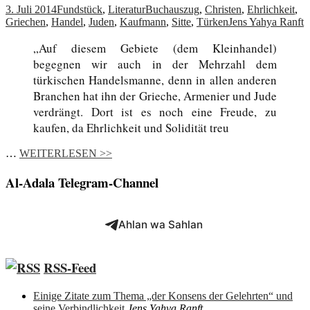
3. Juli 2014
Fundstück
,
Literatur
Buchauszug
,
Christen
,
Ehrlichkeit
,
Griechen
,
Handel
,
Juden
,
Kaufmann
,
Sitte
,
Türken
Jens Yahya Ranft
„Auf diesem Gebiete (dem Kleinhandel)
begegnen wir auch in der Mehrzahl dem
türkischen Handelsmanne, denn in allen anderen
Branchen hat ihn der Grieche, Armenier und Jude
verdrängt. Dort ist es noch eine Freude, zu
kaufen, da Ehrlichkeit und Solidität treu
…
WEITERLESEN >>
Al-Adala Telegram-Channel
Ahlan wa Sahlan
RSS-Feed
Einige Zitate zum Thema „der Konsens der Gelehrten“ und
seine Verbindlichkeit
Jens Yahya Ranft