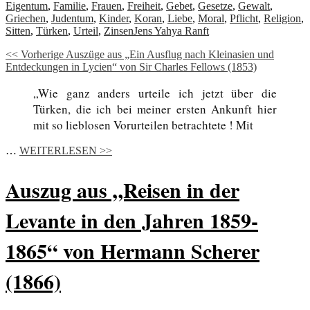
Eigentum
,
Familie
,
Frauen
,
Freiheit
,
Gebet
,
Gesetze
,
Gewalt
,
Griechen
,
Judentum
,
Kinder
,
Koran
,
Liebe
,
Moral
,
Pflicht
,
Religion
,
Sitten
,
Türken
,
Urteil
,
Zinsen
Jens Yahya Ranft
<< Vorherige Auszüge aus „Ein Ausflug nach Kleinasien und
Entdeckungen in Lycien“ von Sir Charles Fellows (1853)
„Wie ganz anders urteile ich jetzt über die
Türken, die ich bei meiner ersten Ankunft hier
mit so lieblosen Vorurteilen betrachtete ! Mit
…
WEITERLESEN >>
Auszug aus „Reisen in der
Levante in den Jahren 1859-
1865“ von Hermann Scherer
(1866)