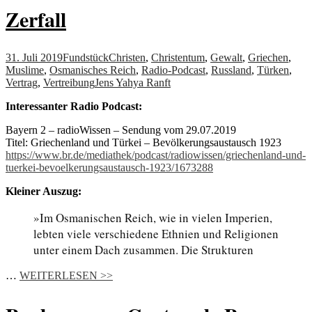
Zerfall
31. Juli 2019
Fundstück
Christen
,
Christentum
,
Gewalt
,
Griechen
,
Muslime
,
Osmanisches Reich
,
Radio-Podcast
,
Russland
,
Türken
,
Vertrag
,
Vertreibung
Jens Yahya Ranft
Interessanter Radio Podcast:
Bayern 2 – radioWissen – Sendung vom 29.07.2019
Titel: Griechenland und Türkei – Bevölkerungsaustausch 1923
https://www.br.de/mediathek/podcast/radiowissen/griechenland-und-
tuerkei-bevoelkerungsaustausch-1923/1673288
Kleiner Auszug:
»Im Osmanischen Reich, wie in vielen Imperien,
lebten viele verschiedene Ethnien und Religionen
unter einem Dach zusammen. Die Strukturen
…
WEITERLESEN >>