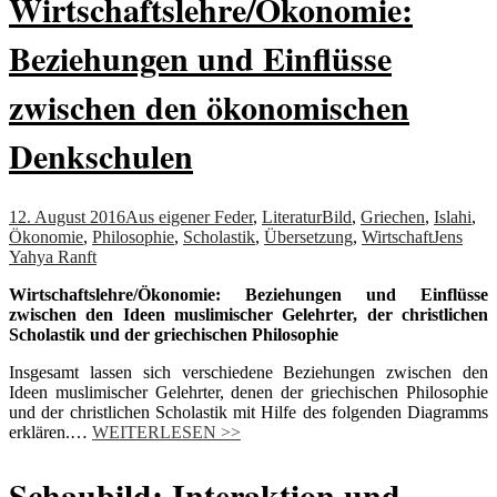
Wirtschaftslehre/Ökonomie:
Beziehungen und Einflüsse
zwischen den ökonomischen
Denkschulen
12. August 2016
Aus eigener Feder
,
Literatur
Bild
,
Griechen
,
Islahi
,
Ökonomie
,
Philosophie
,
Scholastik
,
Übersetzung
,
Wirtschaft
Jens
Yahya Ranft
Wirtschaftslehre/Ökonomie: Beziehungen und Einflüsse
zwischen den Ideen muslimischer Gelehrter, der christlichen
Scholastik und der griechischen Philosophie
Insgesamt lassen sich verschiedene Beziehungen zwischen den
Ideen muslimischer Gelehrter, denen der griechischen Philosophie
und der christlichen Scholastik mit Hilfe des folgenden Diagramms
erklären.…
WEITERLESEN >>
Schaubild: Interaktion und