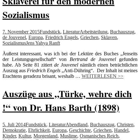
Sklaverei für den modernen
Sozialismus
7. November 2015
Fundstück
,
Literatur
Arbeitsteilung
,
Buchauszug
,
de Jouvenel
,
Europa
,
Friedrich Engels
,
Griechen
,
Sklaven
,
Sozialismus
Jens Yahya Ranft
Äußerst interessant, was ich bei der Lektüre des Buches „Jenseits
der Leistungsgesellschaft“ von
Bertrand de Jouvenel
gefunden
habe. Ab Seite 81 zitiert
de Jouvenel
nämlich einen beträchtlichen
Auszug aus
Friedrich Engels
„Anti-Dühring“. Der Inhalt ist meines
Erachtens geradezu brisant, weshalb …
WEITERLESEN >>
Auszüge aus „Türke, wehre dich
!“ von Dr. Hans Barth (1898)
5. Juli 2014
Fundstück
,
Literatur
Abendland
,
Buchauszug
,
Christen
,
Demokratie
,
Ehrlichkeit
,
Europa
,
Geschichte
,
Griechen
,
Handel
,
Kinder
,
Kultur
,
Morgenland
,
Muslime
,
Osmanisches Reich
,