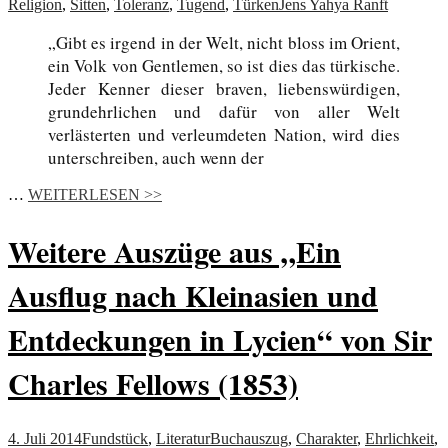
Religion
,
Sitten
,
Toleranz
,
Tugend
,
Türken
Jens Yahya Ranft
„Gibt es irgend in der Welt, nicht bloss im Orient,
ein Volk von Gentlemen, so ist dies das türkische.
Jeder Kenner dieser braven, liebenswürdigen,
grundehrlichen und dafür von aller Welt
verlästerten und verleumdeten Nation, wird dies
unterschreiben, auch wenn der
…
WEITERLESEN >>
Weitere Auszüge aus „Ein
Ausflug nach Kleinasien und
Entdeckungen in Lycien“ von Sir
Charles Fellows (1853)
4. Juli 2014
Fundstück
,
Literatur
Buchauszug
,
Charakter
,
Ehrlichkeit
,