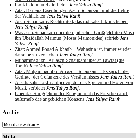
Ibn Khaldun und die Juden
Jens Yahya Ranft
Zitat: Barbara Eisenbürger- Asch-Schaukānī und die Lehre
der Wahhabiten
Jens Yahya Ranft
Asch-Schaukānīs Rechtsurteil, das radikale Takfiris lieben
Jens Yahya Ranft
Was asch-Schaukānī über den jüdischen Großgelehrten Mūsā
ibnʿUbaidallāh Maimūn (Moses Maimonides) schrieb
Jens
Yahya Ranft
Zitat: Ahmed Fouad Alkhatib – Wahnsinn ist, immer wieder
dasselbe zu versuchen
Jens Yahya Ranft
Muhammad ibn ʿAlī asch-Schaukānī über at-Tawrāt (die
Torah)
Jens Yahya Ranft
Zitat: Muḥammad ibn ʿAlī asch-Schaukānī – Es spricht der
Geringe, der Gefangene des Versäumnisses
Jens Yahya Ranft
Al-Ghazalis Takfir auf jeden, der das Spielen und Hören von
Musik verbietet
Jens Yahya Ranft
Über das Struggeln in der Religion und das Forschen auch
außerhalb des angeblichen Konsens
Jens Yahya Ranft
Archiv
Archiv
Meta