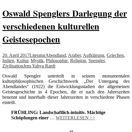
Oswald Spenglers Darlegung der
verschiedenen kulturellen
Geistesepochen
20. April 2017
Literatur
Abendland
,
Araber
,
Aufklärung
,
Griechen
,
Indien
,
Kultur
,
Mystik
,
Philosophie
,
Religion
,
Spengler
,
Zivilisation
Jens Yahya Ranft
Oswald Spengler unterteilt in seinem monumentalen
kulturphilosophischen Geschichtswerk „Der Untergang des
Abendlandes“ (1922) die Entwicklungsstadien der allgemeinen
Geistesgeschichte in 4 Epochen, die er nach den Jahreszeiten
benennt und innerhalb dieser Jahreszeiten in verschiedene Phasen
einteilt.
FRÜHLING: Landschaftlich-intuitiv. Mächtige
Schöpfungen einer
…
WEITERLESEN >>