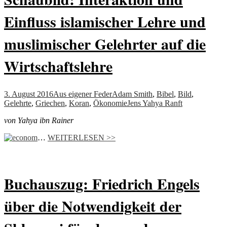
Einfluss islamischer Lehre und
muslimischer Gelehrter auf die
Wirtschaftslehre
3. August 2016
Aus eigener Feder
Adam Smith
,
Bibel
,
Bild
,
Gelehrte
,
Griechen
,
Koran
,
Ökonomie
Jens Yahya Ranft
von Yahya ibn Rainer
…
WEITERLESEN >>
Buchauszug: Friedrich Engels
über die Notwendigkeit der