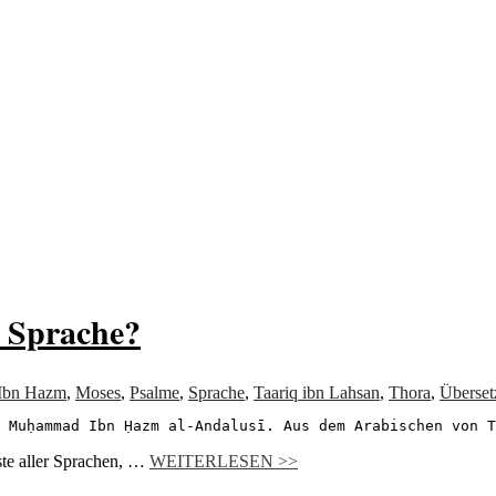
von allem
e Sprache?
Ibn Hazm
,
Moses
,
Psalme
,
Sprache
,
Taariq ibn Lahsan
,
Thora
,
Überset
 Muḥammad Ibn Ḥazm al-Andalusı̄. Aus dem Arabischen von
este aller Sprachen, …
WEITERLESEN >>