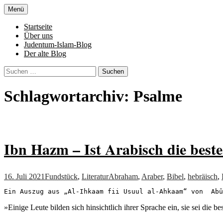
Zum
Menü
Inhalt
Denn die Gerechtigkeit ist die Grundlage 
Al-Adala.de
springen
Startseite
Über uns
Judentum-Islam-Blog
Der alte Blog
Suchen
nach:
Schlagwortarchiv: Psalme
Ibn Hazm – Ist Arabisch die best
16. Juli 2021
Fundstück
,
Literatur
Abraham
,
Araber
,
Bibel
,
hebräisch
,
Ein Auszug aus „Al-Ihkaam fii Usuul al-Ahkaam“ von  Abū
»Einige Leute bilden sich hinsichtlich ihrer Sprache ein, sie sei die b