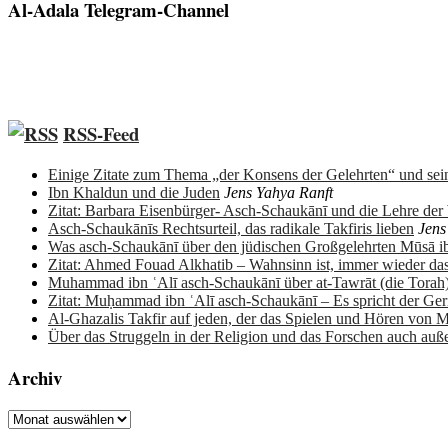
Al-Adala Telegram-Channel
RSS-Feed
Einige Zitate zum Thema „der Konsens der Gelehrten“ und sein
Ibn Khaldun und die Juden
Jens Yahya Ranft
Zitat: Barbara Eisenbürger- Asch-Schaukānī und die Lehre de
Asch-Schaukānīs Rechtsurteil, das radikale Takfiris lieben
Jens
Was asch-Schaukānī über den jüdischen Großgelehrten Mūsā 
Zitat: Ahmed Fouad Alkhatib – Wahnsinn ist, immer wieder da
Muhammad ibn ʿAlī asch-Schaukānī über at-Tawrāt (die Torah
Zitat: Muḥammad ibn ʿAlī asch-Schaukānī – Es spricht der Ge
Al-Ghazalis Takfir auf jeden, der das Spielen und Hören von M
Über das Struggeln in der Religion und das Forschen auch auß
Archiv
Archiv