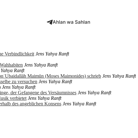
Ahlan wa Sahlan
e Verbindlichkeit
Jens Yahya Ranft
r Wahhabiten
Jens Yahya Ranft
 Yahya Ranft
ibnʿUbaidallāh Maimūn (Moses Maimonides) schrieb
Jens Yahya Ranft
sselbe zu versuchen
Jens Yahya Ranft
)
Jens Yahya Ranft
ringe, der Gefangene des Versäumnisses
Jens Yahya Ranft
usik verbietet
Jens Yahya Ranft
erhalb des angeblichen Konsens
Jens Yahya Ranft