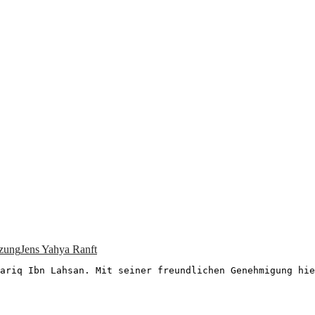
zung
Jens Yahya Ranft
 Tariq Ibn Lahsan. Mit seiner freundlichen Genehmigung hi