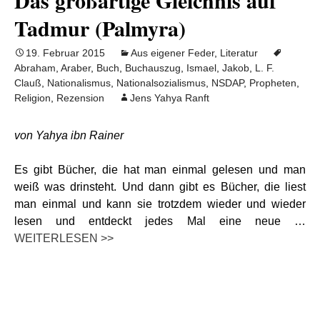
Das großartige Gleichnis auf
Tadmur (Palmyra)
19. Februar 2015
Aus eigener Feder
,
Literatur
Abraham
,
Araber
,
Buch
,
Buchauszug
,
Ismael
,
Jakob
,
L. F.
Clauß
,
Nationalismus
,
Nationalsozialismus
,
NSDAP
,
Propheten
,
Religion
,
Rezension
Jens Yahya Ranft
von Yahya ibn Rainer
Es gibt Bücher, die hat man einmal gelesen und man
weiß was drinsteht. Und dann gibt es Bücher, die liest
man einmal und kann sie trotzdem wieder und wieder
lesen und entdeckt jedes Mal eine neue …
WEITERLESEN >>