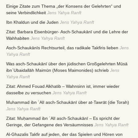
Einige Zitate zum Thema „der Konsens der Gelehrten“ und
seine Verbindlichkeit
Jens Yahya Ranft
Ibn Khaldun und die Juden
Jens Yahya Ranft
Zitat: Barbara Eisenbürger- Asch-Schaukānī und die Lehre der
Wahhabiten
Jens Yahya Ranft
Asch-Schaukānīs Rechtsurteil, das radikale Takfiris lieben
Jens
Yahya Ranft
Was asch-Schaukānī über den jüdischen Großgelehrten Mūsā
ibnʿUbaidallāh Maimūn (Moses Maimonides) schrieb
Jens
Yahya Ranft
Zitat: Ahmed Fouad Alkhatib – Wahnsinn ist, immer wieder
dasselbe zu versuchen
Jens Yahya Ranft
Muhammad ibn ʿAlī asch-Schaukānī über at-Tawrāt (die Torah)
Jens Yahya Ranft
Zitat: Muḥammad ibn ʿAlī asch-Schaukānī – Es spricht der
Geringe, der Gefangene des Versäumnisses
Jens Yahya Ranft
Al-Ghazalis Takfir auf jeden, der das Spielen und Hören von