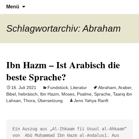
Denn die Gerechtigkeit ist die Grundlage
Al-Adala.de
Zum
Suchen
Menü
Inhalt
nach:
von allem
springen
Schlagwortarchiv: Abraham
Ibn Hazm – Ist Arabisch die
beste Sprache?
16. Juli 2021
Fundstück
,
Literatur
Abraham
,
Araber
,
Bibel
,
hebräisch
,
Ibn Hazm
,
Moses
,
Psalme
,
Sprache
,
Taariq ibn
Lahsan
,
Thora
,
Übersetzung
Jens Yahya Ranft
Ein Auszug aus „Al-Ihkaam fii Usuul al-Ahkaam“ 
von  Abū Muḥammad Ibn Ḥazm al-Andalusı̄. Aus 