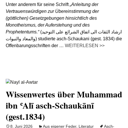
Unter anderem für seine Schrift
„Anleitung der
Vertrauenswürdigen zur Übereinstimmung der
(göttlichen) Gesetzgebungen hinsichtlich des
Monotheismus, der Auferstehung und des
Prophetentums.“
(ارشاد الثقات الى اتفاق الشرائع على التوحيد
والمعاد والنبوات) studierte asch-Schaukani (gest. 1834) die
Offenbarungsschriften der …
WEITERLESEN >>
Wissenwertes über Muhammad
ibn ʿAlī asch-Schaukānī
(gest.1834)
8. Juni 2026
Aus eigener Feder
,
Literatur
Asch-