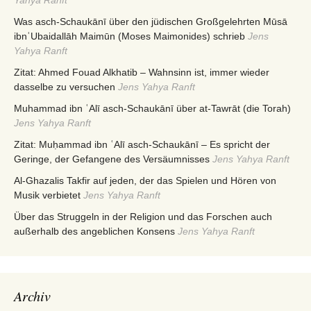
Was asch-Schaukānī über den jüdischen Großgelehrten Mūsā
ibnʿUbaidallāh Maimūn (Moses Maimonides) schrieb
Jens
Yahya Ranft
Zitat: Ahmed Fouad Alkhatib – Wahnsinn ist, immer wieder
dasselbe zu versuchen
Jens Yahya Ranft
Muhammad ibn ʿAlī asch-Schaukānī über at-Tawrāt (die Torah)
Jens Yahya Ranft
Zitat: Muḥammad ibn ʿAlī asch-Schaukānī – Es spricht der
Geringe, der Gefangene des Versäumnisses
Jens Yahya Ranft
Al-Ghazalis Takfir auf jeden, der das Spielen und Hören von
Musik verbietet
Jens Yahya Ranft
Über das Struggeln in der Religion und das Forschen auch
außerhalb des angeblichen Konsens
Jens Yahya Ranft
Archiv