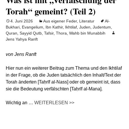
Torah“ gemeint? (Teil 2)
4. Juni 2026
Aus eigener Feder
,
Literatur
Al-
Bukhari
,
Evangelium
,
Ibn Kathir
,
Ikhtilaf
,
Juden
,
Judentum
,
Quran
,
Sayyid Qutb
,
Tafsir
,
Thora
,
Wahb bin Munabbih
Jens Yahya Ranft
von Jens Ranft
Hier nun ein weiterer Beitrag zum Thema und den Ikhtilaf
in der Frage, ob die Juden tatsächlich den Inhalt/Text der
Torah änderten [Taḥrīf al-Nass] oder ob gemeint ist, dass
sie die Bedeutung verfälschten [Taḥrīf al-Mana].
Wichtig an …
WEITERLESEN >>