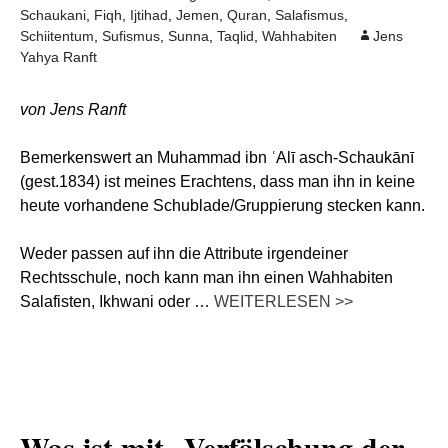
Schaukani
,
Fiqh
,
Ijtihad
,
Jemen
,
Quran
,
Salafismus
,
Schiitentum
,
Sufismus
,
Sunna
,
Taqlid
,
Wahhabiten
Jens
Yahya Ranft
von Jens Ranft
Bemerkenswert an Muhammad ibn ʿAlī asch-Schaukānī
(gest.1834) ist meines Erachtens, dass man ihn in keine
heute vorhandene Schublade/Gruppierung stecken kann.
Weder passen auf ihn die Attribute irgendeiner
Rechtsschule, noch kann man ihn einen Wahhabiten
Salafisten, Ikhwani oder …
WEITERLESEN >>
Was ist mit „Verfälschung der