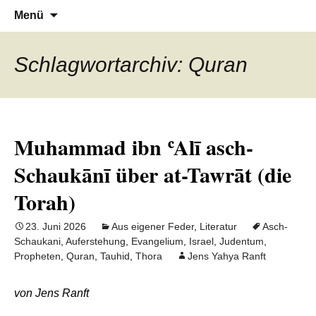
Denn die Gerechtigkeit ist die Grundlage
Al-Adala.de
Zum
Suchen
Menü
Inhalt
nach:
von allem
springen
Schlagwortarchiv: Quran
Muhammad ibn ʿAlī asch-
Schaukānī über at-Tawrāt (die
Torah)
23. Juni 2026
Aus eigener Feder
,
Literatur
Asch-
Schaukani
,
Auferstehung
,
Evangelium
,
Israel
,
Judentum
,
Propheten
,
Quran
,
Tauhid
,
Thora
Jens Yahya Ranft
von Jens Ranft