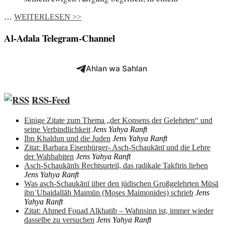
…
WEITERLESEN >>
Al-Adala Telegram-Channel
Ahlan wa Sahlan
RSS-Feed
Einige Zitate zum Thema „der Konsens der Gelehrten“ und
seine Verbindlichkeit
Jens Yahya Ranft
Ibn Khaldun und die Juden
Jens Yahya Ranft
Zitat: Barbara Eisenbürger- Asch-Schaukānī und die Lehre
der Wahhabiten
Jens Yahya Ranft
Asch-Schaukānīs Rechtsurteil, das radikale Takfiris lieben
Jens Yahya Ranft
Was asch-Schaukānī über den jüdischen Großgelehrten Mūsā
ibnʿUbaidallāh Maimūn (Moses Maimonides) schrieb
Jens
Yahya Ranft
Zitat: Ahmed Fouad Alkhatib – Wahnsinn ist, immer wieder
dasselbe zu versuchen
Jens Yahya Ranft