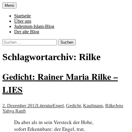
Zum
Menü
Inhalt
Denn die Gerechtigkeit ist die Grundlage
Al-Adala.de
springen
Startseite
von allem
Über uns
Judentum-Islam-Blog
Der alte Blog
Suchen
nach:
Schlagwortarchiv: Rilke
Gedicht: Rainer Maria Rilke –
LIES
2. Dezember 2012
Literatur
Engel
,
Gedicht
,
Kaufmann
,
Rilke
Jens
Yahya Ranft
Da aber als in sein Versteck der Hohe,
sofort Erkennbare: der Engel, trat,