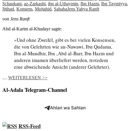
Schaukani
,
az-Zarkashi
,
ibn al-Uthaymin
,
Ibn Hazm
,
Ibn Taymiyya
,
Ijtihad
,
Konsens
,
Mujtahid
,
Sahaba
Jens Yahya Ranft
von Jens Ranft
Abd al-Karim al-Khudayr sagte:
»Und ohne Zweifel, gibt es bei vielen Konsensen,
die von Gelehrten wie an-Nawawi, Ibn Qudama,
Ibn al-Mundhir, Ibn ‚Abd al-Barr, Ibn Hazm und
anderen imamen überliefert werden, trotzdem
eine abweichende Ansicht (anderer Gelehrter).
…
WEITERLESEN >>
Al-Adala Telegram-Channel
Ahlan wa Sahlan
RSS-Feed