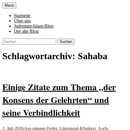
Zum
Menü
Inhalt
Denn die Gerechtigkeit ist die Grundlage
Al-Adala.de
springen
Startseite
von allem
Über uns
Judentum-Islam-Blog
Der alte Blog
Suchen
nach:
Schlagwortarchiv: Sahaba
Einige Zitate zum Thema „der
Konsens der Gelehrten“ und
seine Verbindlichkeit
2. Juli 2026
Aus eigener Feder
,
Literatur
al-Khudayr
,
Asch-