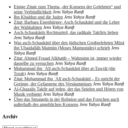
Einige Zitate zum Thema „der Konsens der Gelehrten“ und
seine Verbindlichkeit
Jens Yahya Ranft
Ibn Khaldun und die Juden
Jens Yahya Ranft
Zitat: Barbara Eisenbürger- Asch-Schaukānī und die Lehre
der Wahhabiten
Jens Yahya Ranft
Asch-Schaukānīs Rechtsurteil, das radikale Takfiris lieben
Jens Yahya Ranft
Was asch-Schaukānī über den jüdischen Großgelehrten Mūsā
ibnʿUbaidallāh Maimūn (Moses Maimonides) schrieb
Jens
Yahya Ranft
Zitat: Ahmed Fouad Alkhatib – Wahnsinn ist, immer wieder
dasselbe zu versuchen
Jens Yahya Ranft
Muhammad ibn ʿAlī asch-Schaukānī über at-Tawrāt (die
Torah)
Jens Yahya Ranft
Zitat: Muḥammad ibn ʿAlī asch-Schaukānī – Es spricht der
Geringe, der Gefangene des Versäumnisses
Jens Yahya Ranft
Al-Ghazalis Takfir auf jeden, der das Spielen und Hören von
Musik verbietet
Jens Yahya Ranft
Über das Struggeln in der Religion und das Forschen auch
außerhalb des angeblichen Konsens
Jens Yahya Ranft
Archiv
Archiv