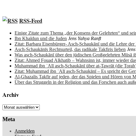
RSS-Feed
Einige Zitate zum Thema „der Konsens der Gelehrten“ und sein
Ibn Khaldun und die Juden
Jens Yahya Ranft
Zitat: Barbara Eisenbürger- Asch-Schaukānī und die Lehre de
Asch-Schaukānīs Rechtsurteil, das radikale Takfiris lieben
Jens
Was asch-Schaukānī über den jüdischen Großgelehrten Mūsā 
Zitat: Ahmed Fouad Alkhatib – Wahnsinn ist, immer wieder da
Muhammad ibn ʿAlī asch-Schaukānī über at-Tawrāt (die Torah
Zitat: Muḥammad ibn ʿAlī asch-Schaukānī – Es spricht der Ge
Al-Ghazalis Takfir auf jeden, der das Spielen und Hören von M
Über das Struggeln in der Religion und das Forschen auch auß
Archiv
Archiv
Meta
Anmelden