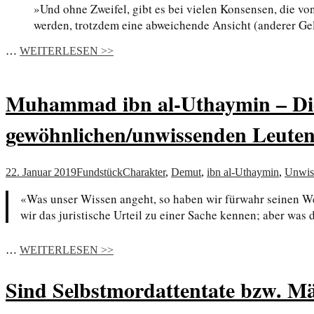
»Und ohne Zweifel, gibt es bei vielen Konsensen, die v
werden, trotzdem eine abweichende Ansicht (anderer Gel
…
WEITERLESEN >>
Muhammad ibn al-Uthaymin – Die 
gewöhnlichen/unwissenden Leute
22. Januar 2019
Fundstück
Charakter
,
Demut
,
ibn al-Uthaymin
,
Unwis
«Was unser Wissen angeht, so haben wir fürwahr seinen Wer
wir das juristische Urteil zu einer Sache kennen; aber was 
…
WEITERLESEN >>
Sind Selbstmordattentate bzw. Mär