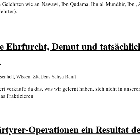
on Gelehrten wie an-Nawawi, Ibn Qudama, Ibn al-Mundhir, Ibn ‚
ehrter).
Ehrfurcht, Demut und tatsächlic
n
senheit
,
Wissen
,
Zitat
Jens Yahya Ranft
t verkauft; da das, was wir gelernt haben, sich nicht in unse
das Praktizieren
tyrer-Operationen ein Resultat der