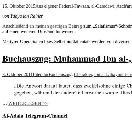
15. Oktober 2015
Aus eigener Feder
al-Fawzan
,
al-Qaradawi
,
Asch'ari
von Yahya ibn Rainer
Anschließend an meinen gestrigen Beitrag
zum „Salafismus“-Schreire
auf einen weiteren Umstand hinweisen.
Märtyrer-Operationen bzw. Selbstmordattentate werden von diverse
Buchauszug: Muhammad Ibn al-‚Ut
3. Oktober 2011
Literatur
Buchauszug
,
Charakter
,
ibn al-Uthaymin
Jen
„Die Antwort darauf lautet, dass zweifelsohne einige C
gegeben, während der andereTeil erworben wurde. Dies 
…
WEITERLESEN >>
Al-Adala Telegram-Channel