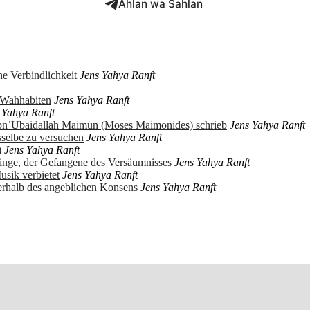
Ahlan wa Sahlan
e Verbindlichkeit
Jens Yahya Ranft
r Wahhabiten
Jens Yahya Ranft
 Yahya Ranft
ibnʿUbaidallāh Maimūn (Moses Maimonides) schrieb
Jens Yahya Ranft
sselbe zu versuchen
Jens Yahya Ranft
)
Jens Yahya Ranft
ringe, der Gefangene des Versäumnisses
Jens Yahya Ranft
usik verbietet
Jens Yahya Ranft
erhalb des angeblichen Konsens
Jens Yahya Ranft