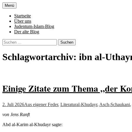
Zum
Menü
Inhalt
Denn die Gerechtigkeit ist die Grundlage 
Al-Adala.de
springen
Startseite
Über uns
Judentum-Islam-Blog
Der alte Blog
Suchen
nach:
Schlagwortarchiv: ibn al-Utha
Einige Zitate zum Thema „der Kon
2. Juli 2026
Aus eigener Feder
,
Literatur
al-Khudayr
,
Asch-Schaukani
von Jens Ranft
Abd al-Karim al-Khudayr sagte: