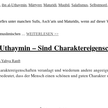
,
ibn al-Uthaymin
,
Märtyrer
,
Maturidi
,
Muqbil
,
Salafismus
,
Selbstmord
flex unter manchen Sufis, Asch’aris und Maturidis, wenn auf dieser 
n muslimischen …
WEITERLESEN >>
haymin – Sind Charaktereigenscha
s Yahya Ranft
haraktereigenschaften veranlagt und wiederum andere angeeigne
bedeutet, dass der Mensch einen schönen und guten Charakter 