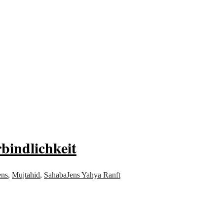
bindlichkeit
ens
,
Mujtahid
,
Sahaba
Jens Yahya Ranft