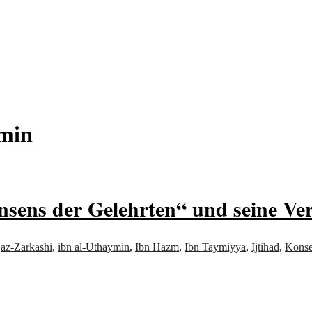
von allem
ymin
sens der Gelehrten“ und seine Ver
,
az-Zarkashi
,
ibn al-Uthaymin
,
Ibn Hazm
,
Ibn Taymiyya
,
Ijtihad
,
Kons