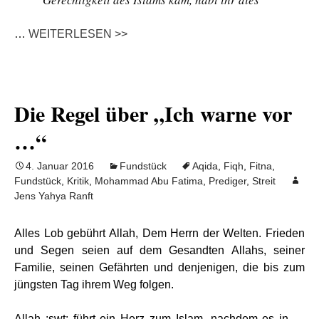
…
WEITERLESEN >>
Die Regel über „Ich warne vor
…“
4. Januar 2016
Fundstück
Aqida
,
Fiqh
,
Fitna
,
Fundstück
,
Kritik
,
Mohammad Abu Fatima
,
Prediger
,
Streit
Jens Yahya Ranft
Alles Lob gebührt Allah, Dem Herrn der Welten. Frieden
und Segen seien auf dem Gesandten Allahs, seiner
Familie, seinen Gefährten und denjenigen, die bis zum
jüngsten Tag ihrem Weg folgen.
Allah :swt: führt ein Herz zum Islam, nachdem es in …