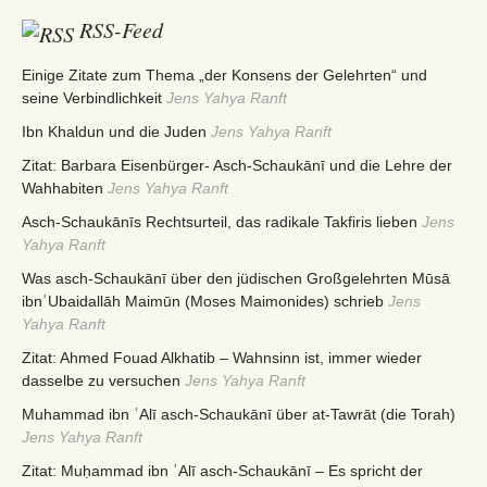
RSS-Feed
Einige Zitate zum Thema „der Konsens der Gelehrten“ und
seine Verbindlichkeit
Jens Yahya Ranft
Ibn Khaldun und die Juden
Jens Yahya Ranft
Zitat: Barbara Eisenbürger- Asch-Schaukānī und die Lehre der
Wahhabiten
Jens Yahya Ranft
Asch-Schaukānīs Rechtsurteil, das radikale Takfiris lieben
Jens
Yahya Ranft
Was asch-Schaukānī über den jüdischen Großgelehrten Mūsā
ibnʿUbaidallāh Maimūn (Moses Maimonides) schrieb
Jens
Yahya Ranft
Zitat: Ahmed Fouad Alkhatib – Wahnsinn ist, immer wieder
dasselbe zu versuchen
Jens Yahya Ranft
Muhammad ibn ʿAlī asch-Schaukānī über at-Tawrāt (die Torah)
Jens Yahya Ranft
Zitat: Muḥammad ibn ʿAlī asch-Schaukānī – Es spricht der