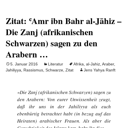
Zitat: ʿAmr ibn Bahr al-Jāhiz –
Die Zanj (afrikanischen
Schwarzen) sagen zu den
Arabern …
5. Januar 2016
Literatur
Afrika
,
al-Jahiz
,
Araber
,
Jahiliyya
,
Rassismus
,
Schwarze
,
Zitat
Jens Yahya Ranft
«Die Zanj (afrikanischen Schwarzen) sagen zu
den Arabern: Von eurer Unwissenheit zeugt,
daß ihr uns in der Jahiliyya als euch
ebenbürtig betrachtet habt (in bezug auf das
Heiraten) arabischer Frauen. Als aber die
Gerechtigkeit des Islams kam, habt ihr dies