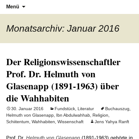
Denn die Gerechtigkeit ist die Grundlage
Al-Adala.de
Zum
Suchen
Menü
Inhalt
nach:
von allem
springen
Monatsarchiv: Januar 2016
Der Religionswissenschaftler
Prof. Dr. Helmuth von
Glasenapp (1891-1963) über
die Wahhabiten
30. Januar 2016
Fundstück
,
Literatur
Buchauszug
,
Helmuth von Glasenapp
,
Ibn Abdulwahhab
,
Religion
,
Schiitentum
,
Wahhabiten
,
Wissenschaft
Jens Yahya Ranft
Prof. Dr.
Helmuth von Glasenapp
(1891-1963) gehörte in