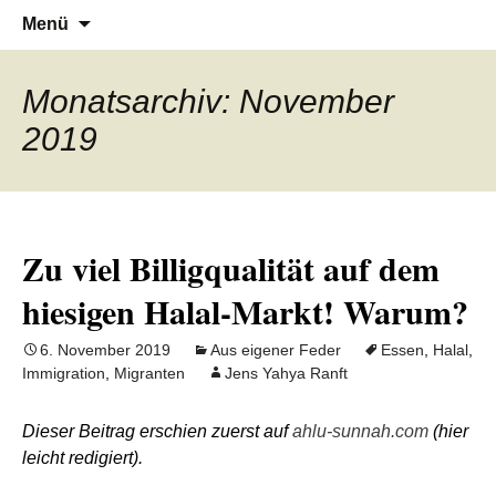
Denn die Gerechtigkeit ist die Grundlage
Al-Adala.de
Zum
Suchen
Menü
Inhalt
nach:
von allem
springen
Monatsarchiv: November
2019
Zu viel Billigqualität auf dem
hiesigen Halal-Markt! Warum?
6. November 2019
Aus eigener Feder
Essen
,
Halal
,
Immigration
,
Migranten
Jens Yahya Ranft
Dieser Beitrag erschien zuerst auf
ahlu-sunnah.com
(hier
leicht redigiert).