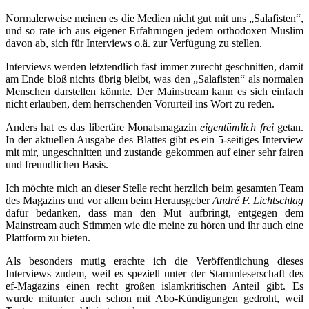
Normalerweise meinen es die Medien nicht gut mit uns „Salafisten“,
und so rate ich aus eigener Erfahrungen jedem orthodoxen Muslim
davon ab, sich für Interviews o.ä. zur Verfügung zu stellen.
Interviews werden letztendlich fast immer zurecht geschnitten, damit
am Ende bloß nichts übrig bleibt, was den „Salafisten“ als normalen
Menschen darstellen könnte. Der Mainstream kann es sich einfach
nicht erlauben,
dem herrschenden Vorurteil ins Wort zu reden.
Anders hat es das libertäre Monatsmagazin
eigentümlich frei
getan.
In der aktuellen Ausgabe des Blattes gibt es ein 5-seitiges Interview
mit mir, ungeschnitten und zustande gekommen auf einer sehr fairen
und freundlichen Basis.
Ich möchte mich an dieser Stelle recht herzlich beim gesamten Team
des Magazins und vor allem beim Herausgeber
André F. Lichtschlag
dafür bedanken, dass man den Mut aufbringt, entgegen dem
Mainstream auch Stimmen wie die meine zu hören und ihr auch eine
Plattform zu bieten.
Als besonders mutig erachte ich die Veröffentlichung dieses
Interviews zudem, weil es speziell unter der Stammleserschaft des
ef-Magazins einen recht großen islamkritischen Anteil gibt. Es
wurde mitunter auch schon mit Abo-Kündigungen gedroht, weil