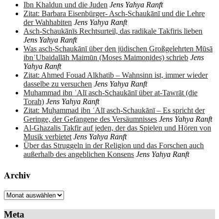
Ibn Khaldun und die Juden
Jens Yahya Ranft
Zitat: Barbara Eisenbürger- Asch-Schaukānī und die Lehre
der Wahhabiten
Jens Yahya Ranft
Asch-Schaukānīs Rechtsurteil, das radikale Takfiris lieben
Jens Yahya Ranft
Was asch-Schaukānī über den jüdischen Großgelehrten Mūsā
ibnʿUbaidallāh Maimūn (Moses Maimonides) schrieb
Jens
Yahya Ranft
Zitat: Ahmed Fouad Alkhatib – Wahnsinn ist, immer wieder
dasselbe zu versuchen
Jens Yahya Ranft
Muhammad ibn ʿAlī asch-Schaukānī über at-Tawrāt (die
Torah)
Jens Yahya Ranft
Zitat: Muḥammad ibn ʿAlī asch-Schaukānī – Es spricht der
Geringe, der Gefangene des Versäumnisses
Jens Yahya Ranft
Al-Ghazalis Takfir auf jeden, der das Spielen und Hören von
Musik verbietet
Jens Yahya Ranft
Über das Struggeln in der Religion und das Forschen auch
außerhalb des angeblichen Konsens
Jens Yahya Ranft
Archiv
Archiv
Meta