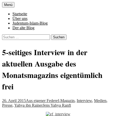
Zum
Menü
Inhalt
Denn die Gerechtigkeit ist die Grundlage
Al-Adala.de
springen
Startseite
von allem
Über uns
Judentum-Islam-Blog
Der alte Blog
Suchen
nach:
5-seitiges Interview in der
aktuellen Ausgabe des
Monatsmagazins eigentümlich
frei
26. April 2015
Aus eigener Feder
ef-Magazin
,
Interview
,
Medien
,
Presse
,
Yahya ibn Rainer
Jens Yahya Ranft