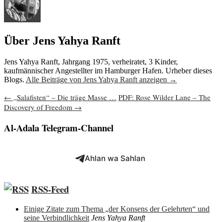
Über Jens Yahya Ranft
Jens Yahya Ranft, Jahrgang 1975, verheiratet, 3 Kinder,
kaufmännischer Angestellter im Hamburger Hafen. Urheber dieses
Blogs.
Alle Beiträge von Jens Yahya Ranft anzeigen
→
Beitragsnavigation
←
„Salafisten“ – Die träge Masse …
PDF: Rose Wilder Lane – The
Discovery of Freedom
→
Al-Adala Telegram-Channel
Ahlan wa Sahlan
RSS-Feed
Einige Zitate zum Thema „der Konsens der Gelehrten“ und
seine Verbindlichkeit
Jens Yahya Ranft