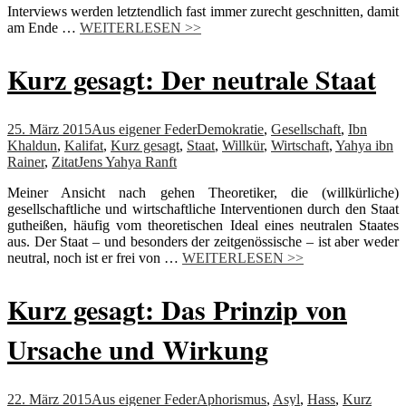
Interviews werden letztendlich fast immer zurecht geschnitten, damit
am Ende
…
WEITERLESEN >>
Kurz gesagt: Der neutrale Staat
25. März 2015
Aus eigener Feder
Demokratie
,
Gesellschaft
,
Ibn
Khaldun
,
Kalifat
,
Kurz gesagt
,
Staat
,
Willkür
,
Wirtschaft
,
Yahya ibn
Rainer
,
Zitat
Jens Yahya Ranft
Meiner Ansicht nach gehen Theoretiker, die (willkürliche)
gesellschaftliche und wirtschaftliche Interventionen durch den Staat
gutheißen, häufig vom theoretischen Ideal eines neutralen Staates
aus. Der Staat – und besonders der zeitgenössische – ist aber weder
neutral, noch ist er frei von …
WEITERLESEN >>
Kurz gesagt: Das Prinzip von
Ursache und Wirkung
22. März 2015
Aus eigener Feder
Aphorismus
,
Asyl
,
Hass
,
Kurz