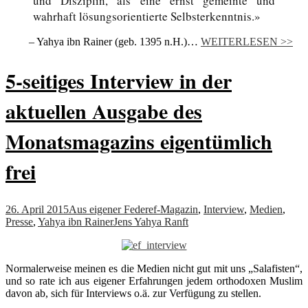
und Disziplin, als eine ernst gemeinte und
wahrhaft lösungsorientierte Selbsterkenntnis.»
– Yahya ibn Rainer (geb. 1395 n.H.)…
WEITERLESEN >>
5-seitiges Interview in der
aktuellen Ausgabe des
Monatsmagazins eigentümlich
frei
26. April 2015
Aus eigener Feder
ef-Magazin
,
Interview
,
Medien
,
Presse
,
Yahya ibn Rainer
Jens Yahya Ranft
Normalerweise meinen es die Medien nicht gut mit uns „Salafisten“,
und so rate ich aus eigener Erfahrungen jedem orthodoxen Muslim
davon ab, sich für Interviews o.ä. zur Verfügung zu stellen.