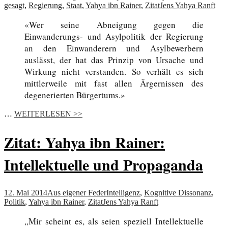
gesagt
,
Regierung
,
Staat
,
Yahya ibn Rainer
,
Zitat
Jens Yahya Ranft
«Wer seine Abneigung gegen die
Einwanderungs- und Asylpolitik der Regierung
an den Einwanderern und Asylbewerbern
auslässt, der hat das Prinzip von Ursache und
Wirkung nicht verstanden. So verhält es sich
mittlerweile mit fast allen Ärgernissen des
degenerierten Bürgertums.»
…
WEITERLESEN >>
Zitat: Yahya ibn Rainer:
Intellektuelle und Propaganda
12. Mai 2014
Aus eigener Feder
Intelligenz
,
Kognitive Dissonanz
,
Politik
,
Yahya ibn Rainer
,
Zitat
Jens Yahya Ranft
„Mir scheint es, als seien speziell Intellektuelle