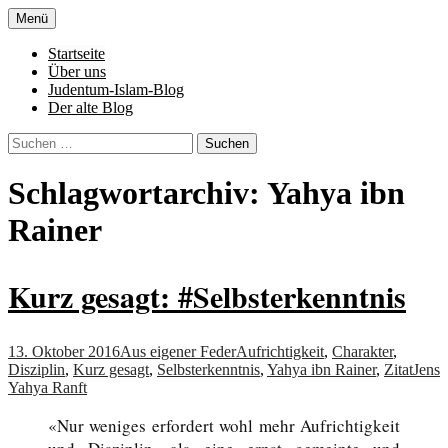
Zum
Menü
Inhalt
Denn die Gerechtigkeit ist die Grundlage
Al-Adala.de
springen
Startseite
von allem
Über uns
Judentum-Islam-Blog
Der alte Blog
Suchen
nach:
Schlagwortarchiv: Yahya ibn
Rainer
Kurz gesagt: #Selbsterkenntnis
13. Oktober 2016
Aus eigener Feder
Aufrichtigkeit
,
Charakter
,
Disziplin
,
Kurz gesagt
,
Selbsterkenntnis
,
Yahya ibn Rainer
,
Zitat
Jens
Yahya Ranft
«Nur weniges erfordert wohl mehr Aufrichtigkeit