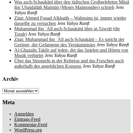
Was asch-Schaukānī über den jüdischen Großgelehrten Mūsā
ibnʿUbaidallāh Maimūn (Moses Maimonides) schrieb
Jens
Yahya Ranft
Zitat: Ahmed Fouad Alkhatib – Wahnsinn ist, immer wieder
dasselbe zu versuchen
Jens Yahya Ranft
Muhammad ibn ʿAlī asch-Schaukānī über at-Tawrāt (die
Torah)
Jens Yahya Ranft
Zitat: Muḥammad ibn ʿAlī asch-Schaukānī – Es spricht der
Geringe, der Gefangene des Versäumnisses
Jens Yahya Ranft
Al-Ghazalis Takfir auf jeden, der das Spielen und Hören von
Musik verbietet
Jens Yahya Ranft
Über das Struggeln in der Religion und das Forschen auch
außerhalb des angeblichen Konsens
Jens Yahya Ranft
Archiv
Archiv
Meta
Anmelden
Eintrags-Feed
Kommentar-Feed
WordPress.org