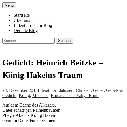
Zum
Menü
Inhalt
Denn die Gerechtigkeit ist die Grundlage
Al-Adala.de
springen
Startseite
von allem
Über uns
Judentum-Islam-Blog
Der alte Blog
Suchen
nach:
Gedicht: Heinrich Beitzke –
König Hakeins Traum
24. Dezember 2013
Literatur
Andalusien
,
Christen
,
Gebet
,
Gebetsruf
,
Gedicht
,
König
,
Moschee
,
Ramadan
Jens Yahya Ranft
Auf dem Dache des Alkazars,
Unter schatt’gen Palmenbäumen,
Pflegte Abends König Hakem
Gern im Ramadan zu säumen.