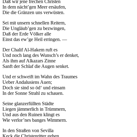
Daß wir jene frechen Christen
In dem nächt’gen Meer ersäufen,
Die die Gränzen uns verwüsten.
Sei mit unsern schnellen Reitern,
Die Ungläub’gen zu bezwingen,
Daß der Erde Völker alle
Einst das ew’ge Heil erringen. —
Der Chalif Al-Hakem ruft es
Und noch lang des Wunsch’s er denket,
Als ihm auf Alkazars Zinne
Sanft der Schlaf die Augen senket.
Und er schweift im Wahn des Traumes
Ueber Andalusiens Auen;
Doch sie sind so öd‘ und einsam
In der Sonne Strahl zu schauen.
Seine glanzerfüllten Städte
Liegen jämmerlich in Trümmern,
Und aus den Ruinen klingt es
Wie verlor’nes banges Wimmern.
In den Straßen von Sevilla
Keck die Christenritter gehen,