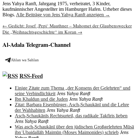
Jens Yahya Ranft, Jahrgang 1975, verheiratet, 3 Kinder,
kaufmännischer Angestellter im Hamburger Hafen. Urheber dieses
Blogs.
Alle Beiträge von Jens Yahya Ranft anzeigen
→
Beitragsnavigation
←
Gedicht: Josef ‚Pepi‘ Mauthner – Mahomet der Glaubenswecker
Die „Weihnachtsgeschichte“ im Koran
→
Al-Adala Telegram-Channel
Ahlan wa Sahlan
RSS-Feed
Einige Zitate zum Thema „der Konsens der Gelehrten“ und
seine Verbindlichkeit
Jens Yahya Ranft
Ibn Khaldun und die Juden
Jens Yahya Ranft
Zitat: Barbara Eisenbürger- Asch-Schaukānī und die Lehre
der Wahhabiten
Jens Yahya Ranft
Asch-Schaukānīs Rechtsurteil, das radikale Takfiris lieben
Jens Yahya Ranft
Was asch-Schaukānī über den jüdischen Großgelehrten Mūsā
ibnʿUbaidallāh Maimūn (Moses Maimonides) schrieb
Jens
Yahya Ranft