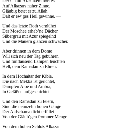
Der Chalif Al-Hakem hört es
Auf Alkazars naher Zinne,
Gläubig betet er zu Allah,
Daß er ew’ges Heil gewinne. —
Und das letzte Roth verglühet
Der Moschee erhab’ne Dächer,
Silbergrau mit Azur spiegelnd
Und die Mauern glänzen schwächer.
Aber drinnen in dem Dome
Will sich neu der Tag gebühren
Und fünftausend Lampen leuchten
Hell, dem Ramadan zu Ehren.
In dem Hochaltar der Kibla,
Die nach Mekka ist gerichtet,
Dampfen Aloe und Ambra,
In Gefäßen aufgeschichtet.
Und den Ramadan zu feiern,
Sind die neunzehn hohen Gänge
Der Aldschama dicht erfüllet
Von der Gläub’gen frommer Menge.
Von dem hohen Schloß Alkazar