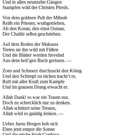
Und in allen neunzehn Gängen
Stampfen wild der Christen Pferds.
Von dem goldnen Pult der Mihrab
Reißt ein Priester, wuthgetrieben,
Ab den Koran, den einst Osman,
Der Chalife selbst geschrieben.
Auf dem Boden der Maksura
Treten sie ihn wild mit Füßen
Und die Blätter werden frevelnd
Aus dem heil’gen Buch gerissen. —
Zorn und Schmerz durchzuckt den König
Und den Schimpf zu rächen tracht’t er,
Ruft mit aller Kraft zum Kampfe
Und im grausen Drang erwacht er.
Allah Dank! es war ein Traum nur,
Doch zu schrecklich nur zu denken.
Allah schützet seine Treuen,
Allah wird es gnädig lenken. —
Ueber Jaens Bergen hob sich
Eben jetzt empor die Sonne
Und die reiche Stadt Cordova