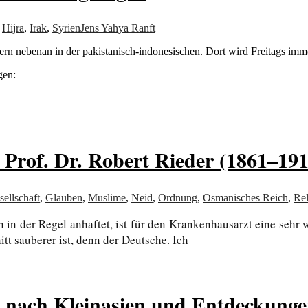
,
Hijra
,
Irak
,
Syrien
Jens Yahya Ranft
ern nebenan in der pakistanisch-indonesischen. Dort wird Freitags imm
gen:
 Prof. Dr. Robert Rieder (1861–191
sellschaft
,
Glauben
,
Muslime
,
Neid
,
Ordnung
,
Osmanisches Reich
,
Rel
n in der Regel anhaftet, ist für den Krankenhausarzt eine seh
t sauberer ist, denn der Deutsche. Ich
 nach Kleinasien und Entdeckungen