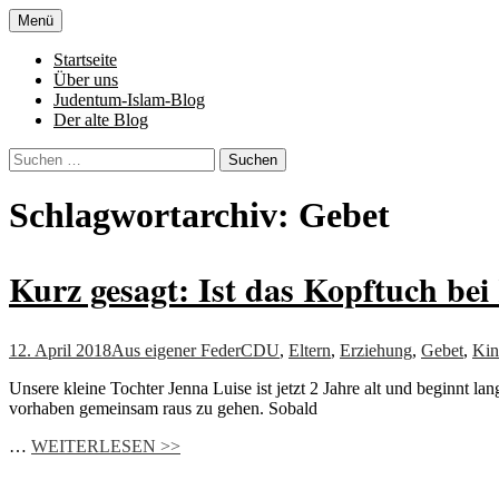
Zum
Menü
Inhalt
Denn die Gerechtigkeit ist die Grundlage 
Al-Adala.de
springen
Startseite
Über uns
Judentum-Islam-Blog
Der alte Blog
Suchen
nach:
Schlagwortarchiv: Gebet
Kurz gesagt: Ist das Kopftuch bei
12. April 2018
Aus eigener Feder
CDU
,
Eltern
,
Erziehung
,
Gebet
,
Kin
Unsere kleine Tochter Jenna Luise ist jetzt 2 Jahre alt und beginnt la
vorhaben gemeinsam raus zu gehen. Sobald
…
WEITERLESEN >>