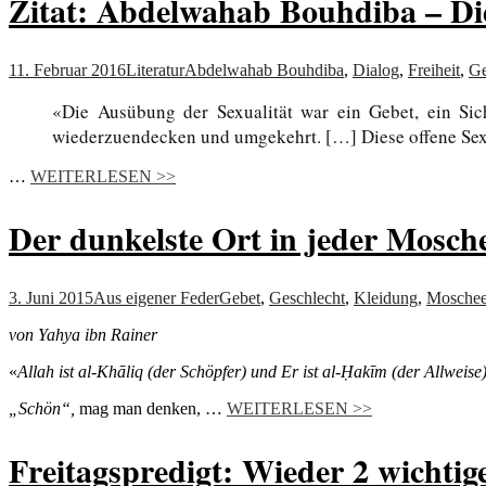
Zitat: Abdelwahab Bouhdiba – Di
11. Februar 2016
Literatur
Abdelwahab Bouhdiba
,
Dialog
,
Freiheit
,
Ge
«Die Ausübung der Sexualität war ein Gebet, ein Sic
wiederzuendecken und umgekehrt. […] Diese offene Sexual
…
WEITERLESEN >>
Der dunkelste Ort in jeder Mosch
3. Juni 2015
Aus eigener Feder
Gebet
,
Geschlecht
,
Kleidung
,
Mosche
von Yahya ibn Rainer
«
Allah ist al-Khāliq (der Schöpfer) und Er ist al-Ḥakīm (der Allweise
„Schön“,
mag man denken, …
WEITERLESEN >>
Freitagspredigt: Wieder 2 wichtig