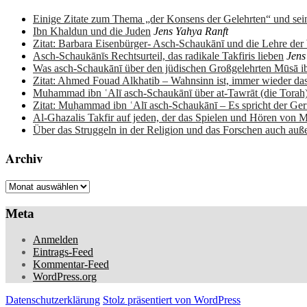
Einige Zitate zum Thema „der Konsens der Gelehrten“ und sein
Ibn Khaldun und die Juden
Jens Yahya Ranft
Zitat: Barbara Eisenbürger- Asch-Schaukānī und die Lehre de
Asch-Schaukānīs Rechtsurteil, das radikale Takfiris lieben
Jens
Was asch-Schaukānī über den jüdischen Großgelehrten Mūsā 
Zitat: Ahmed Fouad Alkhatib – Wahnsinn ist, immer wieder da
Muhammad ibn ʿAlī asch-Schaukānī über at-Tawrāt (die Torah
Zitat: Muḥammad ibn ʿAlī asch-Schaukānī – Es spricht der Ge
Al-Ghazalis Takfir auf jeden, der das Spielen und Hören von M
Über das Struggeln in der Religion und das Forschen auch auß
Archiv
Archiv
Meta
Anmelden
Eintrags-Feed
Kommentar-Feed
WordPress.org
Datenschutzerklärung
Stolz präsentiert von WordPress