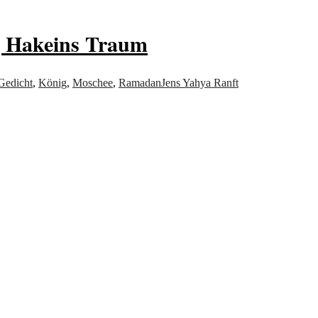
ig Hakeins Traum
Gedicht
,
König
,
Moschee
,
Ramadan
Jens Yahya Ranft