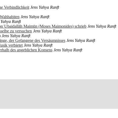
e Verbindlichkeit
Jens Yahya Ranft
r Wahhabiten
Jens Yahya Ranft
 Yahya Ranft
ibnʿUbaidallāh Maimūn (Moses Maimonides) schrieb
Jens Yahya Ranft
sselbe zu versuchen
Jens Yahya Ranft
)
Jens Yahya Ranft
ringe, der Gefangene des Versäumnisses
Jens Yahya Ranft
usik verbietet
Jens Yahya Ranft
erhalb des angeblichen Konsens
Jens Yahya Ranft