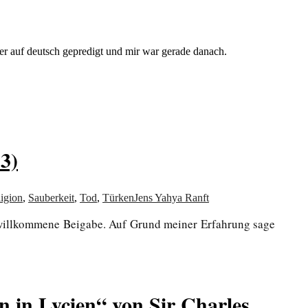
er auf deutsch gepredigt und mir war gerade danach.
3)
igion
,
Sauberkeit
,
Tod
,
Türken
Jens Yahya Ranft
r willkommene Beigabe. Auf Grund meiner Erfahrung sage
 in Lycien“ von Sir Charles