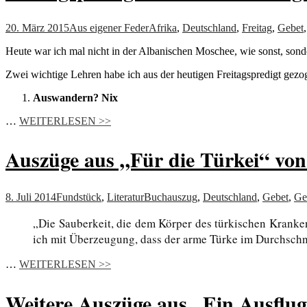
20. März 2015
Aus eigener Feder
Afrika
,
Deutschland
,
Freitag
,
Gebet
Heute war ich mal nicht in der Albanischen Moschee, wie sonst, sond
Zwei wichtige Lehren habe ich aus der heutigen Freitagspredigt gezo
Auswandern? Nix
…
WEITERLESEN >>
Auszüge aus „Für die Türkei“ von
8. Juli 2014
Fundstück
,
Literatur
Buchauszug
,
Deutschland
,
Gebet
,
Ge
„Die Sauberkeit, die dem Körper des türkischen Kranke
ich mit Überzeugung, dass der arme Türke im Durchschnit
…
WEITERLESEN >>
Weitere Auszüge aus „Ein Ausflug