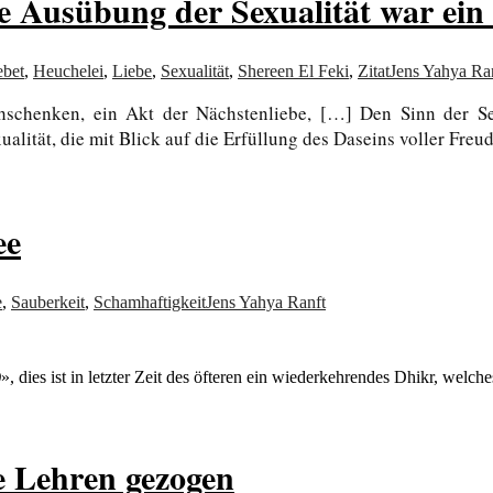
e Ausübung der Sexualität war ein
bet
,
Heuchelei
,
Liebe
,
Sexualität
,
Shereen El Feki
,
Zitat
Jens Yahya Ra
hschenken, ein Akt der Nächstenliebe, […] Den Sinn der Se
ität, die mit Blick auf die Erfüllung des Daseins voller Freu
ee
e
,
Sauberkeit
,
Schamhaftigkeit
Jens Yahya Ranft
)
», dies ist in letzter Zeit des öfteren ein wiederkehrendes Dhikr, wel
e Lehren gezogen