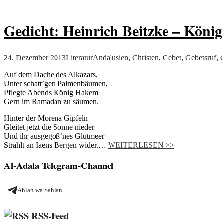
Gedicht: Heinrich Beitzke – Kön
24. Dezember 2013
Literatur
Andalusien
,
Christen
,
Gebet
,
Gebetsruf
,
Auf dem Dache des Alkazars,
Unter schatt’gen Palmenbäumen,
Pflegte Abends König Hakem
Gern im Ramadan zu säumen.
Hinter der Morena Gipfeln
Gleitet jetzt die Sonne nieder
Und ihr ausgegoß’nes Glutmeer
Strahlt an Iaens Bergen wider.…
WEITERLESEN >>
Al-Adala Telegram-Channel
Ahlan wa Sahlan
RSS-Feed