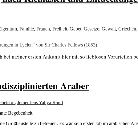
Eigentum
,
Familie
,
Frauen
,
Freiheit
,
Gebet
,
Gesetze
,
Gewalt
,
Griechen
ungen in Lycien“ von Sir Charles Fellows (1853)
ch bei meiner ersten Ankunft hier mit so lieblosen Vorurteilen be
disziplinierten Araber
betsruf
,
Jemen
Jens Yahya Ranft
ante Begebenheit.
ine Großbaustelle zu betreuen. Es war sein erster Job im arabischen A