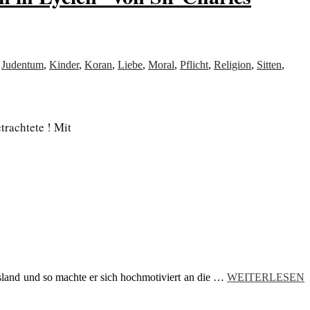
,
Judentum
,
Kinder
,
Koran
,
Liebe
,
Moral
,
Pflicht
,
Religion
,
Sitten
,
trachtete ! Mit
usland und so machte er sich hochmotiviert an die …
WEITERLESEN