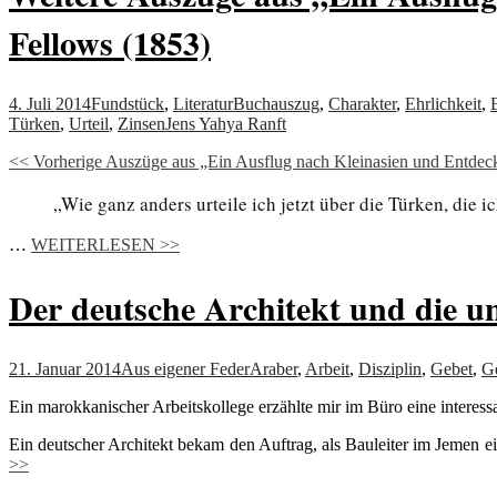
Fellows (1853)
4. Juli 2014
Fundstück
,
Literatur
Buchauszug
,
Charakter
,
Ehrlichkeit
,
Türken
,
Urteil
,
Zinsen
Jens Yahya Ranft
<< Vorherige Auszüge aus „Ein Ausflug nach Kleinasien und Entdeck
„Wie ganz anders urteile ich jetzt über die Türken, die i
…
WEITERLESEN >>
Der deutsche Architekt und die un
21. Januar 2014
Aus eigener Feder
Araber
,
Arbeit
,
Disziplin
,
Gebet
,
Ge
Ein marokkanischer Arbeitskollege erzählte mir im Büro eine interess
Ein deutscher Architekt bekam den Auftrag, als Bauleiter im Jemen e
>>