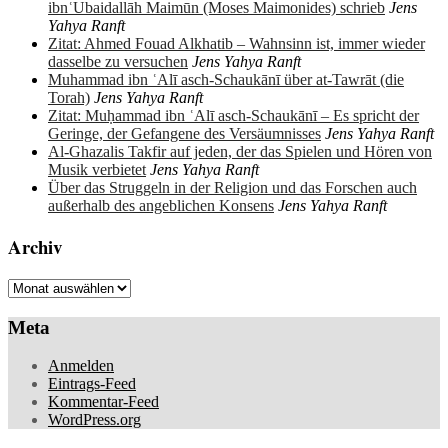
ibnʿUbaidallāh Maimūn (Moses Maimonides) schrieb
Jens
Yahya Ranft
Zitat: Ahmed Fouad Alkhatib – Wahnsinn ist, immer wieder
dasselbe zu versuchen
Jens Yahya Ranft
Muhammad ibn ʿAlī asch-Schaukānī über at-Tawrāt (die
Torah)
Jens Yahya Ranft
Zitat: Muḥammad ibn ʿAlī asch-Schaukānī – Es spricht der
Geringe, der Gefangene des Versäumnisses
Jens Yahya Ranft
Al-Ghazalis Takfir auf jeden, der das Spielen und Hören von
Musik verbietet
Jens Yahya Ranft
Über das Struggeln in der Religion und das Forschen auch
außerhalb des angeblichen Konsens
Jens Yahya Ranft
Archiv
Archiv
Meta
Anmelden
Eintrags-Feed
Kommentar-Feed
WordPress.org