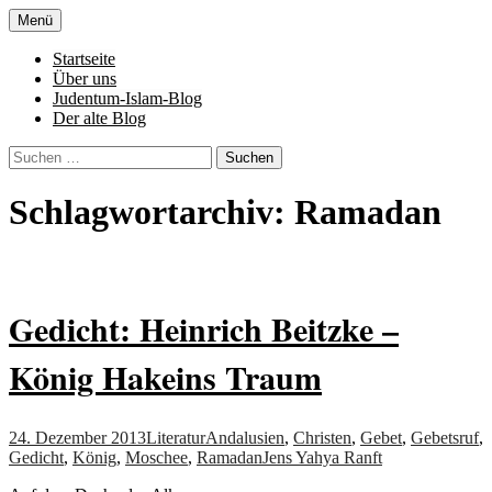
Zum
Menü
Inhalt
Denn die Gerechtigkeit ist die Grundlage
Al-Adala.de
springen
Startseite
von allem
Über uns
Judentum-Islam-Blog
Der alte Blog
Suchen
nach:
Schlagwortarchiv: Ramadan
Gedicht: Heinrich Beitzke –
König Hakeins Traum
24. Dezember 2013
Literatur
Andalusien
,
Christen
,
Gebet
,
Gebetsruf
,
Gedicht
,
König
,
Moschee
,
Ramadan
Jens Yahya Ranft