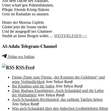
Auf dem Dache des Alkazars,
Unter schatt’gen Palmenbäumen,
Pflegte Abends König Hakem
Gern im Ramadan zu säumen.
Hinter der Morena Gipfeln
Gleitet jetzt die Sonne nieder
Und ihr ausgegoß’nes Glutmeer
Strahlt an Iaens Bergen wider.…
WEITERLESEN >>
Al-Adala Telegram-Channel
Ahlan wa Sahlan
RSS-Feed
Einige Zitate zum Thema „der Konsens der Gelehrten“ und
seine Verbindlichkeit
Jens Yahya Ranft
Ibn Khaldun und die Juden
Jens Yahya Ranft
Zitat: Barbara Eisenbürger- Asch-Schaukānī und die Lehre
der Wahhabiten
Jens Yahya Ranft
Asch-Schaukānīs Rechtsurteil, das radikale Takfiris lieben
Jens Yahya Ranft
Was asch-Schaukānī über den jüdischen Großgelehrten Mūsā