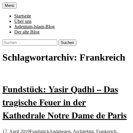
Zum
Menü
Inhalt
Denn die Gerechtigkeit ist die Grundlage
Al-Adala.de
springen
Startseite
von allem
Über uns
Judentum-Islam-Blog
Der alte Blog
Suchen
nach:
Schlagwortarchiv: Frankreich
Fundstück: Yasir Qadhi – Das
tragische Feuer in der
Kathedrale Notre Dame de Paris
17. April 2019
Fundstück
Andalusien
,
Architektur
,
Frankreich
,