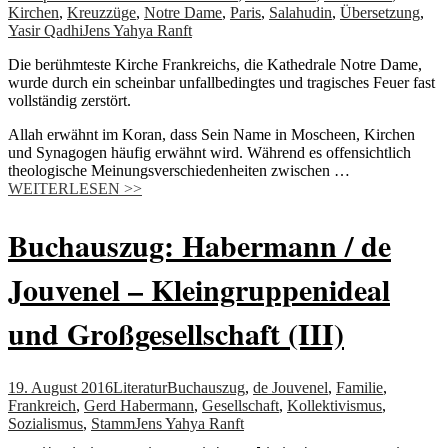
Kirchen
,
Kreuzzüge
,
Notre Dame
,
Paris
,
Salahudin
,
Übersetzung
,
Yasir Qadhi
Jens Yahya Ranft
Die berühmteste Kirche Frankreichs, die Kathedrale Notre Dame,
wurde durch ein scheinbar unfallbedingtes und tragisches Feuer fast
vollständig zerstört.
Allah erwähnt im Koran, dass Sein Name in Moscheen, Kirchen
und Synagogen häufig erwähnt wird. Während es offensichtlich
theologische Meinungsverschiedenheiten zwischen …
WEITERLESEN >>
Buchauszug: Habermann / de
Jouvenel – Kleingruppenideal
und Großgesellschaft (III)
19. August 2016
Literatur
Buchauszug
,
de Jouvenel
,
Familie
,
Frankreich
,
Gerd Habermann
,
Gesellschaft
,
Kollektivismus
,
Sozialismus
,
Stamm
Jens Yahya Ranft