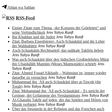
Ahlan wa Sahlan
RSS-Feed
Einige Zitate zum Thema „der Konsens der Gelehrten“ und
seine Verbindlichkeit
Jens Yahya Ranft
Ibn Khaldun und die Juden
Jens Yahya Ranft
Zitat: Barbara Eisenbürger- Asch-Schaukānī und die Lehre
der Wahhabiten
Jens Yahya Ranft
Asch-Schaukānīs Rechtsurteil, das radikale Takfiris lieben
Jens Yahya Ranft
Was asch-Schaukānī über den jüdischen Großgelehrten Mūsā
ibnʿUbaidallāh Maimūn (Moses Maimonides) schrieb
Jens
Yahya Ranft
Zitat: Ahmed Fouad Alkhatib – Wahnsinn ist, immer wieder
dasselbe zu versuchen
Jens Yahya Ranft
Muhammad ibn ʿAlī asch-Schaukānī über at-Tawrāt (die
Torah)
Jens Yahya Ranft
Zitat: Muḥammad ibn ʿAlī asch-Schaukānī – Es spricht der
Geringe, der Gefangene des Versäumnisses
Jens Yahya Ranft
Al-Ghazalis Takfir auf jeden, der das Spielen und Hören von
Musik verbietet
Jens Yahya Ranft
Über das Struggeln in der Religion und das Forschen auch