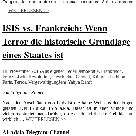
Es gibt keinen anderen nichtmuslimischen Autor, dessen 
…
WEITERLESEN >>
ISIS vs. Frankreich: Wenn
Terror die historische Grundlage
eines Staates ist
18. November 2015
Aus eigener Feder
Demokratie
,
Frankreich
,
Französische Revolution
,
Geschichte
,
Gewalt
,
Kühnelt-Leddihn
,
Paris
,
Terror
,
Vergewaltigung
Jens Yahya Ranft
von Yahya ibn Rainer
Nach den Anschlägen von Paris ist die halbe Welt aus den Fugen
geraten. Der IS a.k.a. ISIS a.k.a. Daesh ist in aller Munde und
vielerorts streitet man darüber, ob es sich bei diesem Gebilde nun
wirklich …
WEITERLESEN >>
Al-Adala Telegram-Channel