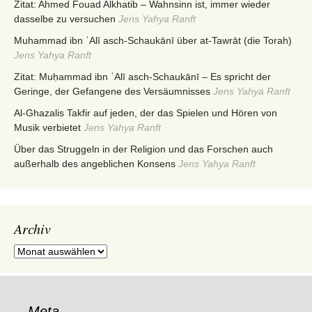
Zitat: Ahmed Fouad Alkhatib – Wahnsinn ist, immer wieder
dasselbe zu versuchen
Jens Yahya Ranft
Muhammad ibn ʿAlī asch-Schaukānī über at-Tawrāt (die Torah)
Jens Yahya Ranft
Zitat: Muḥammad ibn ʿAlī asch-Schaukānī – Es spricht der
Geringe, der Gefangene des Versäumnisses
Jens Yahya Ranft
Al-Ghazalis Takfir auf jeden, der das Spielen und Hören von
Musik verbietet
Jens Yahya Ranft
Über das Struggeln in der Religion und das Forschen auch
außerhalb des angeblichen Konsens
Jens Yahya Ranft
Archiv
Archiv
Meta