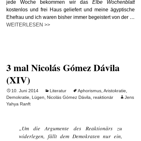
jede Woche bekommen wir das
Elbe Wochenblatt
kostenlos und frei Haus geliefert und meine ägyptische
Ehefrau und ich waren bisher immer begeistert von der …
WEITERLESEN >>
3 mal Nicolás Gómez Dávila
(XIV)
10. Juni 2014
Literatur
Aphorismus
,
Aristokratie
,
Demokratie
,
Lügen
,
Nicolás Gómez Dávila
,
reaktionär
Jens
Yahya Ranft
„Um die Argumente des Reaktionärs zu
widerlegen, fällt dem Demokraten nur ein,