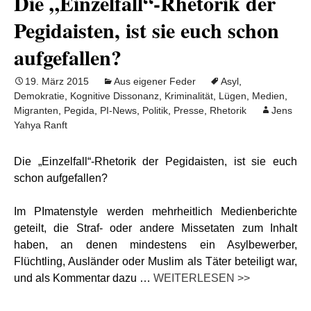
Die „Einzelfall“-Rhetorik der
Pegidaisten, ist sie euch schon
aufgefallen?
19. März 2015
Aus eigener Feder
Asyl
,
Demokratie
,
Kognitive Dissonanz
,
Kriminalität
,
Lügen
,
Medien
,
Migranten
,
Pegida
,
PI-News
,
Politik
,
Presse
,
Rhetorik
Jens
Yahya Ranft
Die „Einzelfall“-Rhetorik der Pegidaisten, ist sie euch
schon aufgefallen?
Im PImatenstyle werden mehrheitlich Medienberichte
geteilt, die Straf- oder andere Missetaten zum Inhalt
haben, an denen mindestens ein Asylbewerber,
Flüchtling, Ausländer oder Muslim als Täter beteiligt war,
und als Kommentar dazu …
WEITERLESEN >>