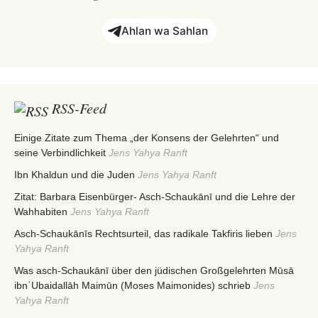
Ahlan wa Sahlan
RSS-Feed
Einige Zitate zum Thema „der Konsens der Gelehrten“ und
seine Verbindlichkeit
Jens Yahya Ranft
Ibn Khaldun und die Juden
Jens Yahya Ranft
Zitat: Barbara Eisenbürger- Asch-Schaukānī und die Lehre der
Wahhabiten
Jens Yahya Ranft
Asch-Schaukānīs Rechtsurteil, das radikale Takfiris lieben
Jens
Yahya Ranft
Was asch-Schaukānī über den jüdischen Großgelehrten Mūsā
ibnʿUbaidallāh Maimūn (Moses Maimonides) schrieb
Jens
Yahya Ranft