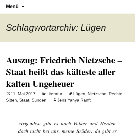
Denn die Gerechtigkeit ist die Grundlage
Al-Adala.de
Zum
Suchen
Menü
Inhalt
nach:
von allem
springen
Schlagwortarchiv: Lügen
Auszug: Friedrich Nietzsche –
Staat heißt das kälteste aller
kalten Ungeheuer
11. Mai 2017
Literatur
Lügen
,
Nietzsche
,
Rechte
,
Sitten
,
Staat
,
Sünden
Jens Yahya Ranft
«Irgendwo gibt es noch Völker und Herden,
doch nicht bei uns, meine Brüder: da gibt es