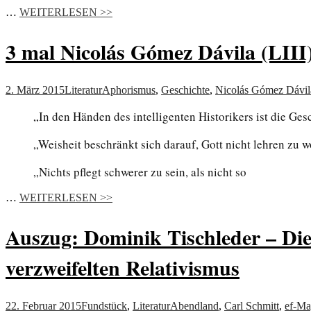
…
WEITERLESEN >>
3 mal Nicolás Gómez Dávila (LIII
2. März 2015
Literatur
Aphorismus
,
Geschichte
,
Nicolás Gómez Dávil
„In den Händen des intelligenten Historikers ist die Ges
„Weisheit beschränkt sich darauf, Gott nicht lehren zu w
„Nichts pflegt schwerer zu sein, als nicht so
…
WEITERLESEN >>
Auszug: Dominik Tischleder – Die
verzweifelten Relativismus
22. Februar 2015
Fundstück
,
Literatur
Abendland
,
Carl Schmitt
,
ef-Ma