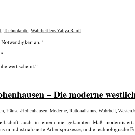
l
,
Technokratie
,
Wahrheit
Jens Yahya Ranft
r Notwendigkeit an.“
.“
ühe wert scheint.“
henhausen – Die moderne westliche
en
,
Hänsel-Hohenhausen
,
Moderne
,
Rationalismus
,
Wahrheit
,
Westen
J
ellschaft auch in einem nie gekannten Maß modernisiert
ms in industrialisierte Arbeitsprozesse, in die technologische 