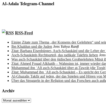
Al-Adala Telegram-Channel
RSS-Feed
Einige Zitate zum Thema „der Konsens der Gelehrten“ und sein
Ibn Khaldun und die Juden
Jens Yahya Ranft
Zitat: Barbara Eisenbürger- Asch-Schaukānī und die Lehre de
Asch-Schaukānīs Rechtsurteil, das radikale Takfiris lieben
Jens
Was asch-Schaukānī über den jüdischen Großgelehrten Mūsā 
Zitat: Ahmed Fouad Alkhatib – Wahnsinn ist, immer wieder da
Muhammad ibn ʿAlī asch-Schaukānī über at-Tawrāt (die Torah
Zitat: Muḥammad ibn ʿAlī asch-Schaukānī – Es spricht der Ge
Al-Ghazalis Takfir auf jeden, der das Spielen und Hören von M
Über das Struggeln in der Religion und das Forschen auch auß
Archiv
Archiv