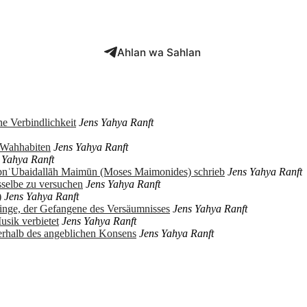
Ahlan wa Sahlan
e Verbindlichkeit
Jens Yahya Ranft
r Wahhabiten
Jens Yahya Ranft
 Yahya Ranft
ibnʿUbaidallāh Maimūn (Moses Maimonides) schrieb
Jens Yahya Ranft
sselbe zu versuchen
Jens Yahya Ranft
)
Jens Yahya Ranft
ringe, der Gefangene des Versäumnisses
Jens Yahya Ranft
usik verbietet
Jens Yahya Ranft
erhalb des angeblichen Konsens
Jens Yahya Ranft