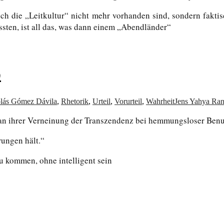
h die „Leitkultur“ nicht mehr vorhanden sind, sondern faktis
sten, ist all das, was dann einem „Abendländer“
)
lás Gómez Dávila
,
Rhetorik
,
Urteil
,
Vorurteil
,
Wahrheit
Jens Yahya Ran
an ihrer Verneinung der Transzendenz bei hemmungsloser Benu
rungen hält.“
zu kommen, ohne intelligent sein