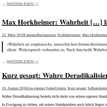
…
WEITERLESEN >>
Max Horkheimer: Wahrheit […] läs
22. März 2019
Literatur
Buchauszug
,
Kollektivismus
,
Max Horkheime
»Wahrheit als emphatische, menschlichen Irrtum überdaueren
allem Widerspruch verbunden ist. Nach ihm heißt Wahrhe
…
WEITERLESEN >>
Kurz gesagt: Wahre Deradikalisie
10. August 2018
Aus eigener Feder
Götzen
,
Kurz gesagt
,
Selbsterkenn
Wahre Deradikalisierung besteht nicht darin von seinen eigenen Standp
In Erwägung zu ziehen, mit seinen Standpunkten auch falsch liegen