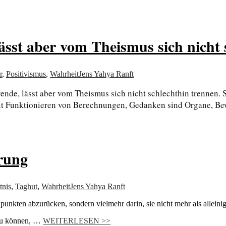
st aber vom Theismus sich nicht 
r
,
Positivismus
,
Wahrheit
Jens Yahya Ranft
de, lässt aber vom Theismus sich nicht schlechthin trennen. So
it Funktionieren von Berechnungen, Gedanken sind Organe, Be
rung
tnis
,
Taghut
,
Wahrheit
Jens Yahya Ranft
unkten abzurücken, sondern vielmehr darin, sie nicht mehr als alleinige
 zu können, …
WEITERLESEN >>