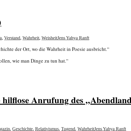
)
a
,
Verstand
,
Wahrheit
,
Weisheit
Jens Yahya Ranft
chichte der Ort, wo die Wahrheit in Poesie ausbricht.“
ollen, wie man Dinge zu tun hat.“
 hilflose Anrufung des „Abendland
gazin
,
Geschichte
,
Relativismus
,
Tugend
,
Wahrheit
Jens Yahya Ranft