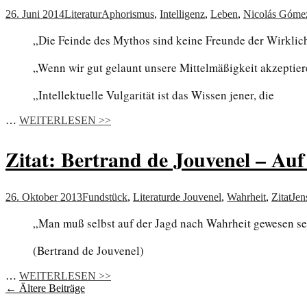
26. Juni 2014
Literatur
Aphorismus
,
Intelligenz
,
Leben
,
Nicolás Góme
„Die Feinde des Mythos sind keine Freunde der Wirklichk
„Wenn wir gut gelaunt unsere Mittelmäßigkeit akzeptieren,
„Intellektuelle Vulgarität ist das Wissen jener, die
…
WEITERLESEN >>
Zitat: Bertrand de Jouvenel – Au
26. Oktober 2013
Fundstück
,
Literatur
de Jouvenel
,
Wahrheit
,
Zitat
Jen
„Man muß selbst auf der Jagd nach Wahrheit gewesen sein
(Bertrand de Jouvenel)
…
WEITERLESEN >>
Beitragsnavigation
←
Ältere Beiträge