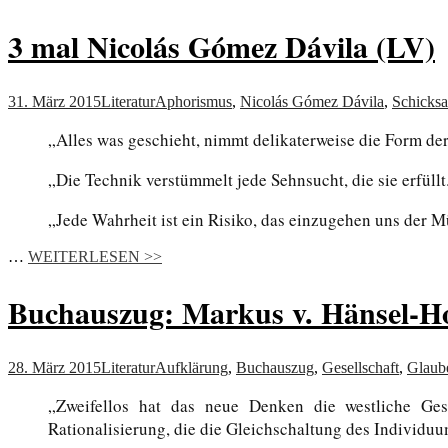
3 mal Nicolás Gómez Dávila (LV)
31. März 2015
Literatur
Aphorismus
,
Nicolás Gómez Dávila
,
Schicksa
„Alles was geschieht, nimmt delikaterweise die Form de
„Die Technik verstümmelt jede Sehnsucht, die sie erfüllt
„Jede Wahrheit ist ein Risiko, das einzugehen uns der M
…
WEITERLESEN >>
Buchauszug: Markus v. Hänsel-Ho
28. März 2015
Literatur
Aufklärung
,
Buchauszug
,
Gesellschaft
,
Glaub
„Zweifellos hat das neue Denken die westliche Ges
Rationalisierung, die die Gleichschaltung des Individuu