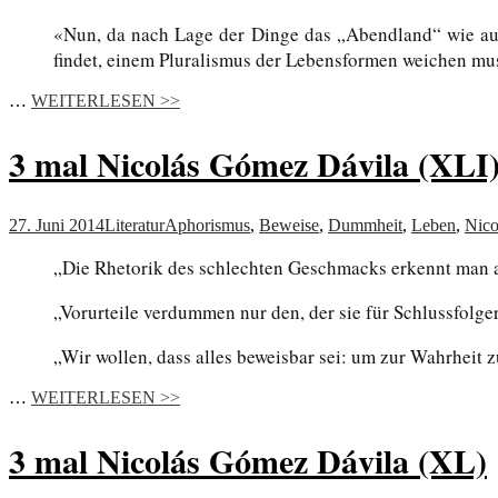
«Nun, da nach Lage der Dinge das „Abendland“ wie auc
findet, einem Pluralismus der Lebensformen weichen mus
…
WEITERLESEN >>
3 mal Nicolás Gómez Dávila (XLI
27. Juni 2014
Literatur
Aphorismus
,
Beweise
,
Dummheit
,
Leben
,
Nico
„Die Rhetorik des schlechten Geschmacks erkennt man 
„Vorurteile verdummen nur den, der sie für Schlussfolge
„Wir wollen, dass alles beweisbar sei: um zur Wahrheit 
…
WEITERLESEN >>
3 mal Nicolás Gómez Dávila (XL)