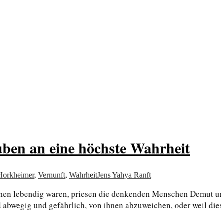
von allem
ben an eine höchste Wahrheit
orkheimer
,
Vernunft
,
Wahrheit
Jens Yahya Ranft
nen lebendig waren, priesen die denkenden Menschen Demut und
und abwegig und gefährlich, von ihnen abzuweichen, oder weil d