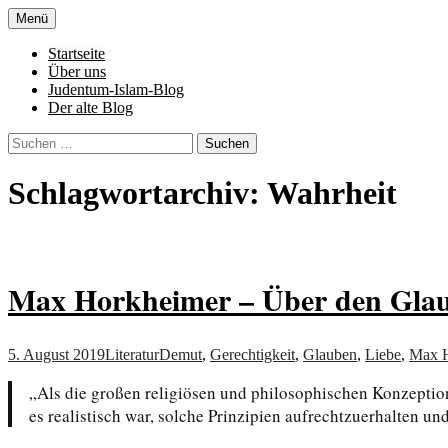
Zum
Menü
Inhalt
Denn die Gerechtigkeit ist die Grundlage 
Al-Adala.de
springen
Startseite
Über uns
Judentum-Islam-Blog
Der alte Blog
Suchen
nach:
Schlagwortarchiv: Wahrheit
Max Horkheimer – Über den Glau
5. August 2019
Literatur
Demut
,
Gerechtigkeit
,
Glauben
,
Liebe
,
Max H
„Als die großen religiösen und philosophischen Konzeptio
es realistisch war, solche Prinzipien aufrechtzuerhalten 