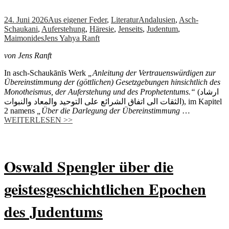
24. Juni 2026
Aus eigener Feder
,
Literatur
Andalusien
,
Asch-
Schaukani
,
Auferstehung
,
Häresie
,
Jenseits
,
Judentum
,
Maimonides
Jens Yahya Ranft
von Jens Ranft
In asch-Schaukānīs Werk
„Anleitung der Vertrauenswürdigen zur
Übereinstimmung der (göttlichen) Gesetzgebungen hinsichtlich des
Monotheismus, der Auferstehung und des Prophetentums.“
(ارشاد
الثقات الى اتفاق الشرائع على التوحيد والمعاد والنبوات), im Kapitel
2 namens
„Über die Darlegung der Übereinstimmung
…
WEITERLESEN >>
Oswald Spengler über die
geistesgeschichtlichen Epochen
des Judentums