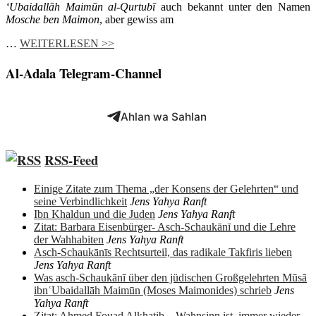
‘Ubaidallāh Maimūn al-Qurtubī
auch bekannt unter den Namen
Mosche ben Maimon
, aber gewiss am
…
WEITERLESEN >>
Al-Adala Telegram-Channel
Ahlan wa Sahlan
RSS-Feed
Einige Zitate zum Thema „der Konsens der Gelehrten“ und
seine Verbindlichkeit
Jens Yahya Ranft
Ibn Khaldun und die Juden
Jens Yahya Ranft
Zitat: Barbara Eisenbürger- Asch-Schaukānī und die Lehre
der Wahhabiten
Jens Yahya Ranft
Asch-Schaukānīs Rechtsurteil, das radikale Takfiris lieben
Jens Yahya Ranft
Was asch-Schaukānī über den jüdischen Großgelehrten Mūsā
ibnʿUbaidallāh Maimūn (Moses Maimonides) schrieb
Jens
Yahya Ranft
Zitat: Ahmed Fouad Alkhatib – Wahnsinn ist, immer wieder