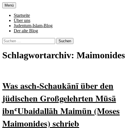
Zum
Menü
Inhalt
Denn die Gerechtigkeit ist die Grundlage
Al-Adala.de
springen
Startseite
von allem
Über uns
Judentum-Islam-Blog
Der alte Blog
Suchen
nach:
Schlagwortarchiv: Maimonides
Was asch-Schaukānī über den
jüdischen Großgelehrten Mūsā
ibnʿUbaidallāh Maimūn (Moses
Maimonides) schrieb