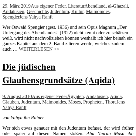
29. März 2019
Aus eigener Feder
,
Literatur
Abendland
,
al-Ghazali
,
Andalusien
,
Geschichte
,
Judentum
,
Kultur
,
Maimonides
,
Spengler
Jens Yahya Ranft
Wer Oswald Spengler (gest. 1936) und sein Opus Magnum „Der
Untergang des Abendlandes“ (1922) nicht kennt oder zu schätzen
weiß, wird nicht nachvollziehen können weshalb ich hier beinah ein
ganzes Kapitel aus dem 2. Band zitieren werde, welches zudem
auch …
WEITERLESEN >>
Die jüdischen
Glaubensgrundsätze (Aqida)
9. August 2010
Aus eigener Feder
Ägypten
,
Andalusien
,
Aqida
,
Glauben
,
Judentum
,
Maimonides
,
Moses
,
Propheten
,
Thora
Jens
Yahya Ranft
von Yahya ibn Rainer
Wer sich etwas genauer mit den Judentum befasst, der wird früher
oder später auf diesen Namen stoßen:
Abū ‘Imrān Mūsā ibn