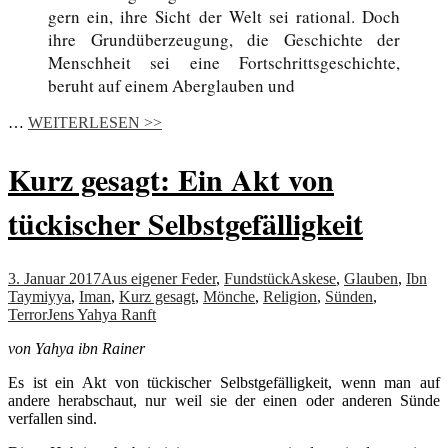
gern ein, ihre Sicht der Welt sei rational. Doch
ihre Grundüberzeugung, die Geschichte der
Menschheit sei eine Fortschrittsgeschichte,
beruht auf einem Aberglauben und
…
WEITERLESEN >>
Kurz gesagt: Ein Akt von
tückischer Selbstgefälligkeit
3. Januar 2017
Aus eigener Feder
,
Fundstück
Askese
,
Glauben
,
Ibn
Taymiyya
,
Iman
,
Kurz gesagt
,
Mönche
,
Religion
,
Sünden
,
Terror
Jens Yahya Ranft
von Yahya ibn Rainer
Es ist ein Akt von tückischer Selbstgefälligkeit, wenn man auf
andere herabschaut, nur weil sie der einen oder anderen Sünde
verfallen sind.