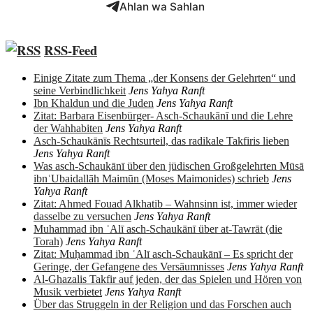
Ahlan wa Sahlan
RSS-Feed
Einige Zitate zum Thema „der Konsens der Gelehrten“ und
seine Verbindlichkeit
Jens Yahya Ranft
Ibn Khaldun und die Juden
Jens Yahya Ranft
Zitat: Barbara Eisenbürger- Asch-Schaukānī und die Lehre
der Wahhabiten
Jens Yahya Ranft
Asch-Schaukānīs Rechtsurteil, das radikale Takfiris lieben
Jens Yahya Ranft
Was asch-Schaukānī über den jüdischen Großgelehrten Mūsā
ibnʿUbaidallāh Maimūn (Moses Maimonides) schrieb
Jens
Yahya Ranft
Zitat: Ahmed Fouad Alkhatib – Wahnsinn ist, immer wieder
dasselbe zu versuchen
Jens Yahya Ranft
Muhammad ibn ʿAlī asch-Schaukānī über at-Tawrāt (die
Torah)
Jens Yahya Ranft
Zitat: Muḥammad ibn ʿAlī asch-Schaukānī – Es spricht der
Geringe, der Gefangene des Versäumnisses
Jens Yahya Ranft
Al-Ghazalis Takfir auf jeden, der das Spielen und Hören von
Musik verbietet
Jens Yahya Ranft
Über das Struggeln in der Religion und das Forschen auch