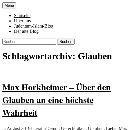
Zum
Menü
Inhalt
Denn die Gerechtigkeit ist die Grundlage
Al-Adala.de
springen
Startseite
von allem
Über uns
Judentum-Islam-Blog
Der alte Blog
Suchen
nach:
Schlagwortarchiv: Glauben
Max Horkheimer – Über den
Glauben an eine höchste
Wahrheit
5. August 2019
Literatur
Demut
,
Gerechtigkeit
,
Glauben
,
Liebe
,
Max