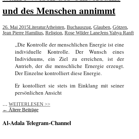
und des Menschen annimmt
26. Mai 2015
Literatur
Atheisten
,
Buchauszug
,
Glauben
,
Götzen
,
Jean Pierre Hamilius
,
Religion
,
Rose Wilder Lane
Jens Yahya Ranft
„Die Kontrolle der menschlichen Energie ist eine
individuelle Kontrolle. Der Wunsch eines
Individuums, ein Ziel zu erreichen, ist der
Antrieb, der die menschliche Ernergie erzeugt.
Der Einzelne kontrolliert diese Energie.
Er kontolliert sie stets im Einklang mit seiner
persönlichen Ansicht
…
WEITERLESEN >>
Beitragsnavigation
←
Ältere Beiträge
Al-Adala Telegram-Channel