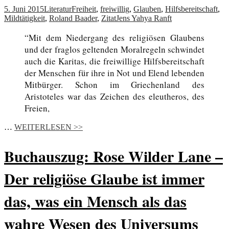
5. Juni 2015
Literatur
Freiheit
,
freiwillig
,
Glauben
,
Hilfsbereitschaft
,
Mildtätigkeit
,
Roland Baader
,
Zitat
Jens Yahya Ranft
“Mit dem Niedergang des religiösen Glaubens
und der fraglos geltenden Moralregeln schwindet
auch die Karitas, die freiwillige Hilfsbereitschaft
der Menschen für ihre in Not und Elend lebenden
Mitbürger. Schon im Griechenland des
Aristoteles war das Zeichen des eleutheros, des
Freien,
…
WEITERLESEN >>
Buchauszug: Rose Wilder Lane –
Der religiöse Glaube ist immer
das, was ein Mensch als das
wahre Wesen des Universums