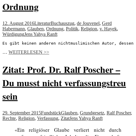
Ordnung
12. August 2016
Literatur
Buchauszug
,
de Jouvenel
,
Gerd
Habermann
,
Glauben
,
Ordnung
,
Politik
,
Religion
,
v. Hayek
,
Würdigung
Jens Yahya Ranft
Es gibt keinen anderen nichtmuslimischen Autor, dessen 
…
WEITERLESEN >>
Zitat: Prof. Dr. Ralf Poscher –
Du musst nicht verfassungstreu
sein
29. September 2015
Fundstück
Glauben
,
Grundgesetz
,
Ralf Poscher
,
Rechte
,
Religion
,
Verfassung
,
Zitat
Jens Yahya Ranft
«Ein religiöser Glaube verliert nicht durch