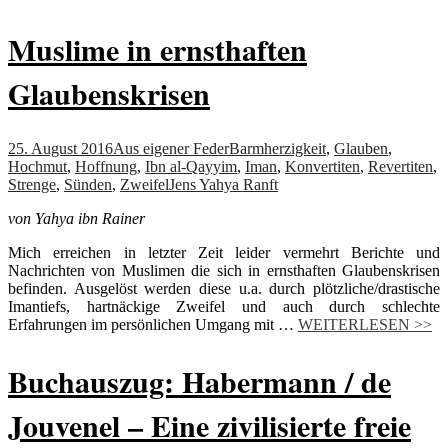
Muslime in ernsthaften
Glaubenskrisen
25. August 2016
Aus eigener Feder
Barmherzigkeit
,
Glauben
,
Hochmut
,
Hoffnung
,
Ibn al-Qayyim
,
Iman
,
Konvertiten
,
Revertiten
,
Strenge
,
Sünden
,
Zweifel
Jens Yahya Ranft
von Yahya ibn Rainer
Mich erreichen in letzter Zeit leider vermehrt Berichte und
Nachrichten von Muslimen die sich in ernsthaften Glaubenskrisen
befinden. Ausgelöst werden diese u.a. durch plötzliche/drastische
Imantiefs, hartnäckige Zweifel und auch durch schlechte
Erfahrungen im persönlichen Umgang mit …
WEITERLESEN >>
Buchauszug: Habermann / de
Jouvenel – Eine zivilisierte freie