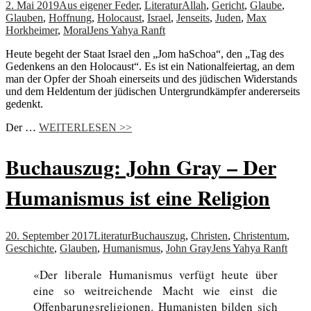
2. Mai 2019
Aus eigener Feder
,
Literatur
Allah
,
Gericht
,
Glaube
,
Glauben
,
Hoffnung
,
Holocaust
,
Israel
,
Jenseits
,
Juden
,
Max
Horkheimer
,
Moral
Jens Yahya Ranft
Heute begeht der Staat Israel den „Jom haSchoa“, den „Tag des
Gedenkens an den Holocaust“. Es ist ein Nationalfeiertag, an dem
man der Opfer der Shoah einerseits und des jüdischen Widerstands
und dem Heldentum der jüdischen Untergrundkämpfer andererseits
gedenkt.
Der …
WEITERLESEN >>
Buchauszug: John Gray – Der
Humanismus ist eine Religion
20. September 2017
Literatur
Buchauszug
,
Christen
,
Christentum
,
Geschichte
,
Glauben
,
Humanismus
,
John Gray
Jens Yahya Ranft
«Der liberale Humanismus verfügt heute über
eine so weitreichende Macht wie einst die
Offenbarungsreligionen. Humanisten bilden sich