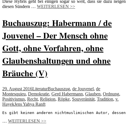
Diese Hybris geht bei einigen sogar so weit, dass sie dazu neigen
diesen Sündern …
WEITERLESEN >>
Buchauszug: Habermann / de
Jouvenel – Der Mensch ohne
Gott, ohne Vorfahren, ohne
Glaubenshaltungen und ohne
Bräuche (V)
29. August 2016
Literatur
Buchauszug
,
de Jouvenel
,
de
Montesquieu
,
Demokratie
,
Gerd Habermann
,
Glauben
,
Ordnung
,
Positivismus
,
Recht
,
Religion
,
Röpke
,
Souveränität
,
Tradition
,
v.
Hayek
Jens Yahya Ranft
Es gibt keinen anderen nichtmuslimischen Autor, dessen 
…
WEITERLESEN >>