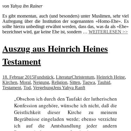
von Yahya ibn Rainer
Es gibt momentan, auch (und besonders) unter Muslimen, sehr viel
Aufregung über die Institution der sogenannten «Homo-Ehe». Es
sollte hierzu unbedingt erwähnt werden, dass das, was da als «Ehe»
bezeichnet wird, gar keine Ehe ist, sondern …
WEITERLESEN >>
Auszug aus Heinrich Heines
Testament
18. Februar 2015
Fundstück
,
Literatur
Christentum
,
Heinrich Heine
,
Kirchen
,
Moral
,
Neigung
,
Religion
,
Sitten
,
Taqwa
,
Tauhid
,
Testament
,
Tod
,
Vergebung
Jens Yahya Ranft
„Obschon ich durch den Taufakt der lutherischen
Konfession angehöre, wünsche ich nicht, daß die
Geistlichkeit dieser Kirche zu meinem
Begräbnisse eingeladen werde; ebenso verzichte
ich auf die Amtshandlung jeder andern