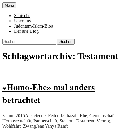
Zum
Menü
Inhalt
Denn die Gerechtigkeit ist die Grundlage
Al-Adala.de
springen
Startseite
von allem
Über uns
Judentum-Islam-Blog
Der alte Blog
Suchen
nach:
Schlagwortarchiv: Testament
«Homo-Ehe» mal anders
betrachtet
3. Juni 2015
Aus eigener Feder
al-Ghazali
,
Ehe
,
Gemeinschaft
,
Homosexualität
,
Partnerschaft
,
Steuern
,
Testament
,
Vertrag
,
Wohlfahrt
,
Zwang
Jens Yahya Ranft