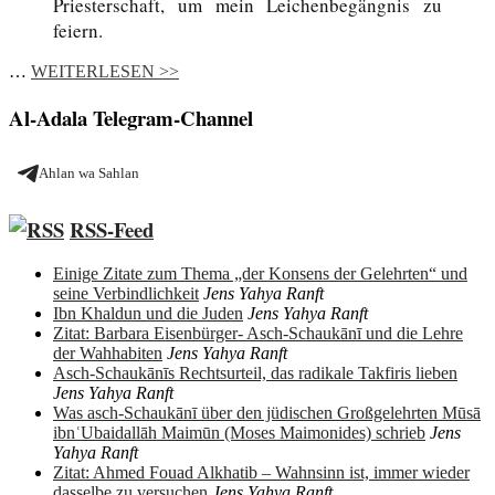
Priesterschaft, um mein Leichenbegängnis zu
feiern.
…
WEITERLESEN >>
Al-Adala Telegram-Channel
Ahlan wa Sahlan
RSS-Feed
Einige Zitate zum Thema „der Konsens der Gelehrten“ und
seine Verbindlichkeit
Jens Yahya Ranft
Ibn Khaldun und die Juden
Jens Yahya Ranft
Zitat: Barbara Eisenbürger- Asch-Schaukānī und die Lehre
der Wahhabiten
Jens Yahya Ranft
Asch-Schaukānīs Rechtsurteil, das radikale Takfiris lieben
Jens Yahya Ranft
Was asch-Schaukānī über den jüdischen Großgelehrten Mūsā
ibnʿUbaidallāh Maimūn (Moses Maimonides) schrieb
Jens
Yahya Ranft
Zitat: Ahmed Fouad Alkhatib – Wahnsinn ist, immer wieder
dasselbe zu versuchen
Jens Yahya Ranft