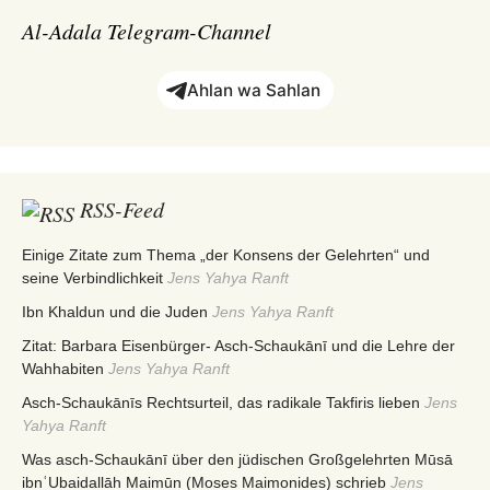
Al-Adala Telegram-Channel
Ahlan wa Sahlan
RSS-Feed
Einige Zitate zum Thema „der Konsens der Gelehrten“ und
seine Verbindlichkeit
Jens Yahya Ranft
Ibn Khaldun und die Juden
Jens Yahya Ranft
Zitat: Barbara Eisenbürger- Asch-Schaukānī und die Lehre der
Wahhabiten
Jens Yahya Ranft
Asch-Schaukānīs Rechtsurteil, das radikale Takfiris lieben
Jens
Yahya Ranft
Was asch-Schaukānī über den jüdischen Großgelehrten Mūsā
ibnʿUbaidallāh Maimūn (Moses Maimonides) schrieb
Jens