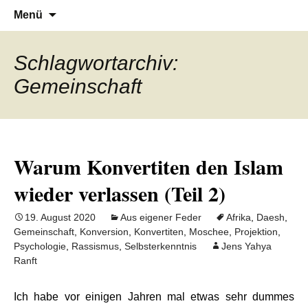
Denn die Gerechtigkeit ist die Grundlage
Al-Adala.de
Zum
Suchen
Menü
Inhalt
nach:
von allem
springen
Schlagwortarchiv:
Gemeinschaft
Warum Konvertiten den Islam
wieder verlassen (Teil 2)
19. August 2020
Aus eigener Feder
Afrika
,
Daesh
,
Gemeinschaft
,
Konversion
,
Konvertiten
,
Moschee
,
Projektion
,
Psychologie
,
Rassismus
,
Selbsterkenntnis
Jens Yahya
Ranft
Ich habe vor einigen Jahren mal etwas sehr dummes