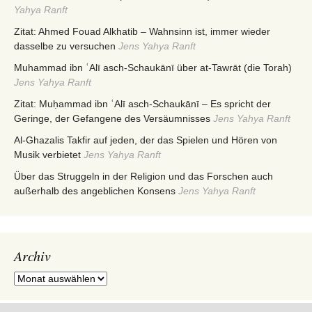
Yahya Ranft
Zitat: Ahmed Fouad Alkhatib – Wahnsinn ist, immer wieder
dasselbe zu versuchen
Jens Yahya Ranft
Muhammad ibn ʿAlī asch-Schaukānī über at-Tawrāt (die Torah)
Jens Yahya Ranft
Zitat: Muḥammad ibn ʿAlī asch-Schaukānī – Es spricht der
Geringe, der Gefangene des Versäumnisses
Jens Yahya Ranft
Al-Ghazalis Takfir auf jeden, der das Spielen und Hören von
Musik verbietet
Jens Yahya Ranft
Über das Struggeln in der Religion und das Forschen auch
außerhalb des angeblichen Konsens
Jens Yahya Ranft
Archiv
Archiv