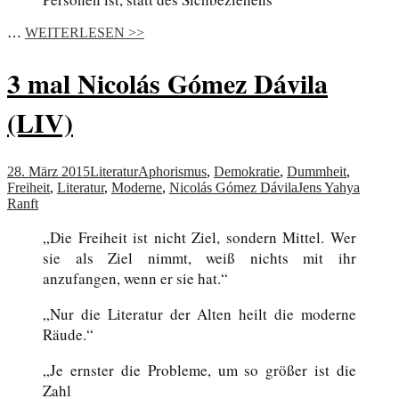
…
WEITERLESEN >>
3 mal Nicolás Gómez Dávila
(LIV)
28. März 2015
Literatur
Aphorismus
,
Demokratie
,
Dummheit
,
Freiheit
,
Literatur
,
Moderne
,
Nicolás Gómez Dávila
Jens Yahya
Ranft
„Die Freiheit ist nicht Ziel, sondern Mittel. Wer
sie als Ziel nimmt, weiß nichts mit ihr
anzufangen, wenn er sie hat.“
„Nur die Literatur der Alten heilt die moderne
Räude.“
„Je ernster die Probleme, um so größer ist die
Zahl