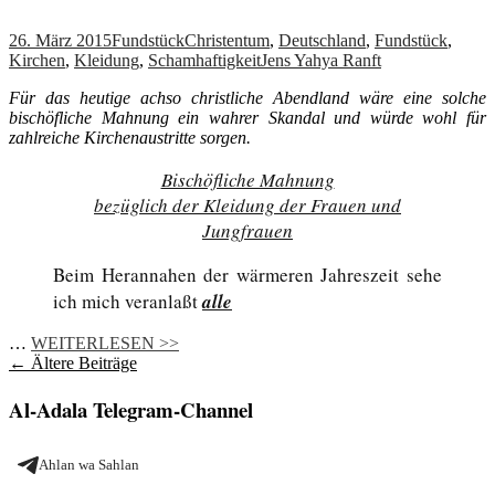
26. März 2015
Fundstück
Christentum
,
Deutschland
,
Fundstück
,
Kirchen
,
Kleidung
,
Schamhaftigkeit
Jens Yahya Ranft
Für das heutige achso christliche Abendland wäre eine solche
bischöfliche Mahnung ein wahrer Skandal und würde wohl für
zahlreiche Kirchenaustritte sorgen.
Bischöfliche Mahnung
bezüglich der Kleidung der Frauen und
Jungfrauen
Beim Herannahen der wärmeren Jahreszeit sehe
ich mich veranlaßt
alle
…
WEITERLESEN >>
Beitragsnavigation
←
Ältere Beiträge
Al-Adala Telegram-Channel
Ahlan wa Sahlan