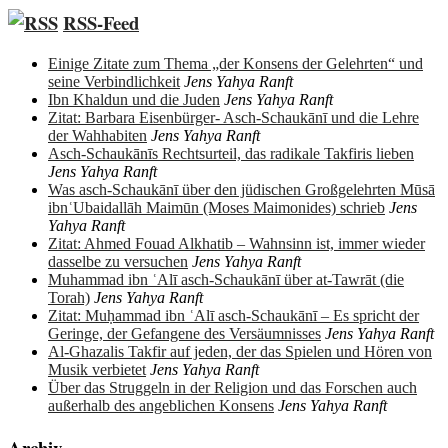
RSS-Feed
Einige Zitate zum Thema „der Konsens der Gelehrten“ und
seine Verbindlichkeit
Jens Yahya Ranft
Ibn Khaldun und die Juden
Jens Yahya Ranft
Zitat: Barbara Eisenbürger- Asch-Schaukānī und die Lehre
der Wahhabiten
Jens Yahya Ranft
Asch-Schaukānīs Rechtsurteil, das radikale Takfiris lieben
Jens Yahya Ranft
Was asch-Schaukānī über den jüdischen Großgelehrten Mūsā
ibnʿUbaidallāh Maimūn (Moses Maimonides) schrieb
Jens
Yahya Ranft
Zitat: Ahmed Fouad Alkhatib – Wahnsinn ist, immer wieder
dasselbe zu versuchen
Jens Yahya Ranft
Muhammad ibn ʿAlī asch-Schaukānī über at-Tawrāt (die
Torah)
Jens Yahya Ranft
Zitat: Muḥammad ibn ʿAlī asch-Schaukānī – Es spricht der
Geringe, der Gefangene des Versäumnisses
Jens Yahya Ranft
Al-Ghazalis Takfir auf jeden, der das Spielen und Hören von
Musik verbietet
Jens Yahya Ranft
Über das Struggeln in der Religion und das Forschen auch
außerhalb des angeblichen Konsens
Jens Yahya Ranft
Archiv