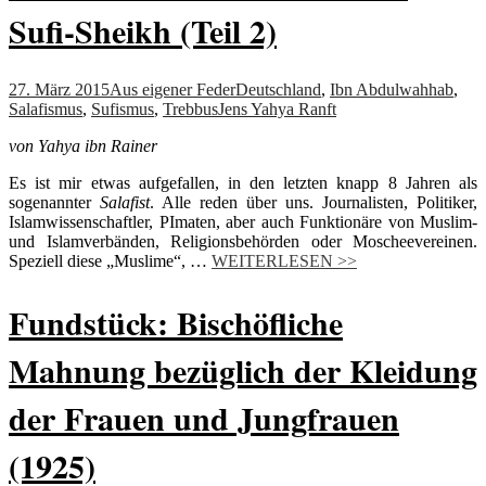
Sufi-Sheikh (Teil 2)
27. März 2015
Aus eigener Feder
Deutschland
,
Ibn Abdulwahhab
,
Salafismus
,
Sufismus
,
Trebbus
Jens Yahya Ranft
von Yahya ibn Rainer
Es ist mir etwas aufgefallen, in den letzten knapp 8 Jahren als
sogenannter
Salafist
. Alle reden über uns. Journalisten, Politiker,
Islamwissenschaftler, PImaten, aber auch Funktionäre von Muslim-
und Islamverbänden, Religionsbehörden oder Moscheevereinen.
Speziell diese „Muslime“, …
WEITERLESEN >>
Fundstück: Bischöfliche
Mahnung bezüglich der Kleidung
der Frauen und Jungfrauen
(1925)