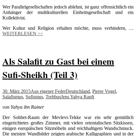
Wer Parallelgesellschaften jedoch ablehnt, ist ganz offensichtlich ein
Anhänger der multikulturellen Einheitsgesellschaft und ein
Kollektivist.
Wer Kultur und Religion erhalten möchte, muss verhindern, …
WEITERLESEN >>
Als Salafit zu Gast bei einem
Sufi-Sheikh (Teil 3)
30. März 2015
Aus eigener Feder
Deutschland
,
Pierre Vogel
,
Salafismus
,
Sufismus
,
Trebbus
Jens Yahya Ranft
von Yahya ibn Rainer
Der Sohbet-Raum der Mevlevi-Tekke war ein sehr gemütlich
eingerichtetes großes Zimmer, mit vielen orientalischen Sitzkissen,
einigen europäischen Sitzmöbeln und reichhaltigem Wandschmuck.
Die meisten Wandbilder zeigten arabische Kalligraphien und in der