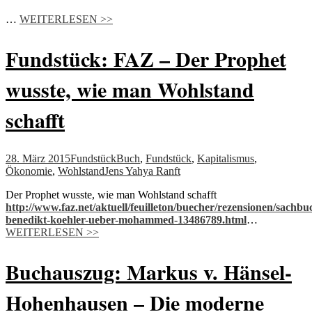
…
WEITERLESEN >>
Fundstück: FAZ – Der Prophet
wusste, wie man Wohlstand
schafft
28. März 2015
Fundstück
Buch
,
Fundstück
,
Kapitalismus
,
Ökonomie
,
Wohlstand
Jens Yahya Ranft
Der Prophet wusste, wie man Wohlstand schafft
http://www.faz.net/aktuell/feuilleton/buecher/rezensionen/sachb
benedikt-koehler-ueber-mohammed-13486789.html
…
WEITERLESEN >>
Buchauszug: Markus v. Hänsel-
Hohenhausen – Die moderne