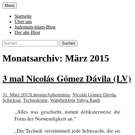
Zum
Menü
Inhalt
Denn die Gerechtigkeit ist die Grundlage
Al-Adala.de
springen
Startseite
von allem
Über uns
Judentum-Islam-Blog
Der alte Blog
Suchen
nach:
Monatsarchiv: März 2015
3 mal Nicolás Gómez Dávila (LV)
31. März 2015
Literatur
Aphorismus
,
Nicolás Gómez Dávila
,
Schicksal
,
Technokratie
,
Wahrheit
Jens Yahya Ranft
„Alles was geschieht, nimmt delikaterweise die
Form der Notwendigkeit an.“
„Die Technik verstümmelt jede Sehnsucht, die sie