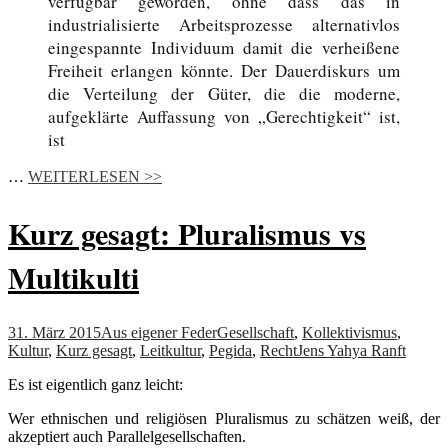
verfügbar geworden, ohne dass das in
industrialisierte Arbeitsprozesse alternativlos
eingespannte Individuum damit die verheißene
Freiheit erlangen könnte. Der Dauerdiskurs um
die Verteilung der Güter, die die moderne,
aufgeklärte Auffassung von „Gerechtigkeit“ ist,
ist
…
WEITERLESEN >>
Kurz gesagt: Pluralismus vs
Multikulti
31. März 2015
Aus eigener Feder
Gesellschaft
,
Kollektivismus
,
Kultur
,
Kurz gesagt
,
Leitkultur
,
Pegida
,
Recht
Jens Yahya Ranft
Es ist eigentlich ganz leicht:
Wer ethnischen und religiösen Pluralismus zu schätzen weiß, der
akzeptiert auch Parallelgesellschaften.