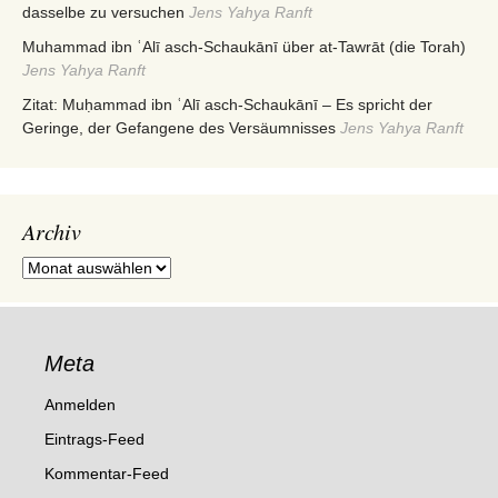
dasselbe zu versuchen
Jens Yahya Ranft
Muhammad ibn ʿAlī asch-Schaukānī über at-Tawrāt (die Torah)
Jens Yahya Ranft
Zitat: Muḥammad ibn ʿAlī asch-Schaukānī – Es spricht der
Geringe, der Gefangene des Versäumnisses
Jens Yahya Ranft
Archiv
Archiv
Meta
Anmelden
Eintrags-Feed
Kommentar-Feed