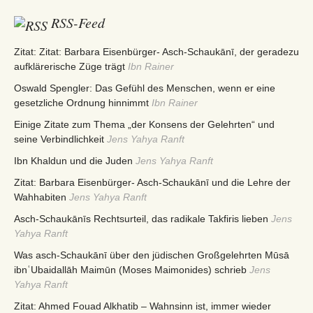
RSS-Feed
Zitat: Zitat: Barbara Eisenbürger- Asch-Schaukānī, der geradezu
aufklärerische Züge trägt
Ibn Rainer
Oswald Spengler: Das Gefühl des Menschen, wenn er eine
gesetzliche Ordnung hinnimmt
Ibn Rainer
Einige Zitate zum Thema „der Konsens der Gelehrten“ und
seine Verbindlichkeit
Jens Yahya Ranft
Ibn Khaldun und die Juden
Jens Yahya Ranft
Zitat: Barbara Eisenbürger- Asch-Schaukānī und die Lehre der
Wahhabiten
Jens Yahya Ranft
Asch-Schaukānīs Rechtsurteil, das radikale Takfiris lieben
Jens
Yahya Ranft
Was asch-Schaukānī über den jüdischen Großgelehrten Mūsā
ibnʿUbaidallāh Maimūn (Moses Maimonides) schrieb
Jens
Yahya Ranft
Zitat: Ahmed Fouad Alkhatib – Wahnsinn ist, immer wieder