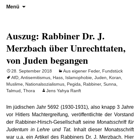
Denn die Gerechtigkeit ist die Grundlage
Al-Adala.de
Zum
Suchen
Menü
Inhalt
nach:
von allem
springen
Auszug: Rabbiner Dr. J.
Merzbach über Unrechttaten,
von Juden begangen
28. September 2018
Aus eigener Feder
,
Fundstück
AfD
,
Antisemitismus
,
Hass
,
Islamophobie
,
Juden
,
Koran
,
Muslime
,
Nationalsozialismus
,
Pegida
,
Rabbiner
,
Sunna
,
Talmud
,
Thora
Jens Yahya Ranft
Im jüdischen Jahr 5692 (1930-1931), also knapp 3 Jahre
vor Hitlers Machtergreifung, veröffentlichte der Vorstand
der Rabbiner-Hirsch-Gesellschaft seine
Monatsschrift für
Judentum in Lehre und Tat
. Inhalt dieser Monatsschrift
war u.a. ein Artikel des Rabbiners Dr. J. Merzbach. Hier