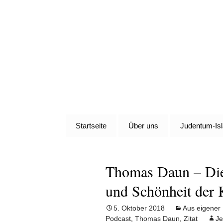
Denn die Gerechtigkeit ist 
Zum
Inhalt
Al-Adala.d
springen
Startseite
Über uns
Judentum-Is
Thomas Daun – Die 
und Schönheit der 
5. Oktober 2018
Aus eigener
Podcast
,
Thomas Daun
,
Zitat
Je