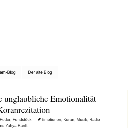
die Grundlage von allem
e
lam-Blog
Der alte Blog
unglaubliche Emotionalität
Koranrezitation
 Feder
,
Fundstück
Emotionen
,
Koran
,
Musik
,
Radio-
ns Yahya Ranft