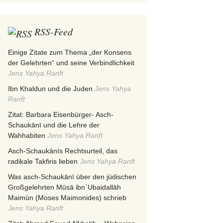
RSS-Feed
Einige Zitate zum Thema „der Konsens
der Gelehrten“ und seine Verbindlichkeit
Jens Yahya Ranft
Ibn Khaldun und die Juden
Jens Yahya
Ranft
Zitat: Barbara Eisenbürger- Asch-
Schaukānī und die Lehre der
Wahhabiten
Jens Yahya Ranft
Asch-Schaukānīs Rechtsurteil, das
radikale Takfiris lieben
Jens Yahya Ranft
Was asch-Schaukānī über den jüdischen
Großgelehrten Mūsā ibnʿUbaidallāh
Maimūn (Moses Maimonides) schrieb
Jens Yahya Ranft