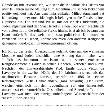
Gerade an mir erkenne ich, wie sehr die Annahme des Islams vor
über 10 Jahren meine Stellung zum Judentum und seinen Bekennern
positiv geändert hat. Aus dem linksradikalen Milieu stammend trat
ich anfangs immer noch ideologisch befangen in die Praxis meines
Glaubens ein. Die Art und Weise, mit der ich das Judentum, die
Juden allgemein und den Staat Israel in einen Topf warf, brachte ich
von außen mit in die religiöse Praxis hinein. Erst als ich begann den
Islam außerhalb des welt- und staatspolitischen Kontextes zu
verstehen und zu leben, konnte ich mich den anderen Religionen
gegenüber ideologisch unvoreingenommen öffnen.
Ich bin zu der festen Überzeugung gelangt, dass nur die wenigsten
Muslime und Juden tatsächlich eine Ahnung davon haben wie
ähnlich das Judentum dem Islam ist, mit seiner semitischen
Religionssprache als auch in seinen Geboten, Verboten und Riten.
Nachdem der Universalgelehrte Prof. Émile Louis Victor de
Laveleye in der zweiten Hälfte des 19. Jahrhunderts erstmals das
muslimische Bosnien bereiste, schrieb er 1886 in seinem
Reisetagebuch «Die Balkanländer» ganz beiläufig „Der Islam,
welcher eigentlich mit dem Judenthume auf eins hinausläuft,
umschliesst eine vortreffliche Gesundheits- und Sittenlehre“. und de
Laveleye war nicht der einzige unbefangene Wissenschaftler der
diesem Eindruck erlag.