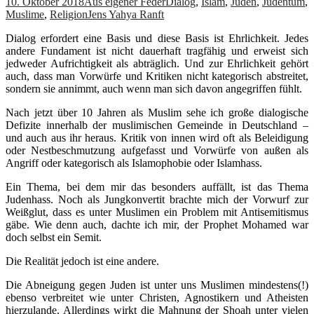
10. Oktober 2018
Aus eigener Feder
Dialog
,
Islam
,
Juden
,
Judentum
,
Muslime
,
Religion
Jens Yahya Ranft
Dialog erfordert eine Basis und diese Basis ist Ehrlichkeit. Jedes
andere Fundament ist nicht dauerhaft tragfähig und erweist sich
jedweder Aufrichtigkeit als abträglich. Und zur Ehrlichkeit gehört
auch, dass man Vorwürfe und Kritiken nicht kategorisch abstreitet,
sondern sie annimmt, auch wenn man sich davon angegriffen fühlt.
Nach jetzt über 10 Jahren als Muslim sehe ich große dialogische
Defizite innerhalb der muslimischen Gemeinde in Deutschland –
und auch aus ihr heraus. Kritik von innen wird oft als Beleidigung
oder Nestbeschmutzung aufgefasst und Vorwürfe von außen als
Angriff oder kategorisch als Islamophobie oder Islamhass.
Ein Thema, bei dem mir das besonders auffällt, ist das Thema
Judenhass. Noch als Jungkonvertit brachte mich der Vorwurf zur
Weißglut, dass es unter Muslimen ein Problem mit Antisemitismus
gäbe. Wie denn auch, dachte ich mir, der Prophet Mohamed war
doch selbst ein Semit.
Die Realität jedoch ist eine andere.
Die Abneigung gegen Juden ist unter uns Muslimen mindestens(!)
ebenso verbreitet wie unter Christen, Agnostikern und Atheisten
hierzulande. Allerdings wirkt die Mahnung der Shoah unter vielen