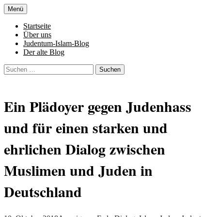
Zum
Menü
Inhalt
Denn die Gerechtigkeit ist die Grundlage
Al-Adala.de
springen
Startseite
von allem
Über uns
Judentum-Islam-Blog
Der alte Blog
Suchen
nach:
Ein Plädoyer gegen Judenhass
und für einen starken und
ehrlichen Dialog zwischen
Muslimen und Juden in
Deutschland