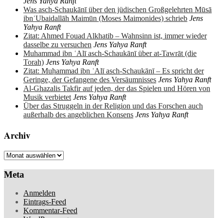
Jens Yahya Ranft
Was asch-Schaukānī über den jüdischen Großgelehrten Mūsā
ibnʿUbaidallāh Maimūn (Moses Maimonides) schrieb
Jens
Yahya Ranft
Zitat: Ahmed Fouad Alkhatib – Wahnsinn ist, immer wieder
dasselbe zu versuchen
Jens Yahya Ranft
Muhammad ibn ʿAlī asch-Schaukānī über at-Tawrāt (die
Torah)
Jens Yahya Ranft
Zitat: Muḥammad ibn ʿAlī asch-Schaukānī – Es spricht der
Geringe, der Gefangene des Versäumnisses
Jens Yahya Ranft
Al-Ghazalis Takfir auf jeden, der das Spielen und Hören von
Musik verbietet
Jens Yahya Ranft
Über das Struggeln in der Religion und das Forschen auch
außerhalb des angeblichen Konsens
Jens Yahya Ranft
Archiv
Archiv
Meta
Anmelden
Eintrags-Feed
Kommentar-Feed