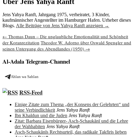
Über Jens Yahya Ranft
Jens Yahya Ranft, Jahrgang 1975, verheiratet, 3 Kinder,
kaufmännischer Angestellter im Hamburger Hafen. Urheber dieses
Blogs.
Alle Beiträge von Jens Yahya Ranft anzeigen
→
Beitragsnavigation
←
Thomas Daun – Die unglaubliche Emotionalität und Schönheit
der Koranrezitation
Theodor W. Adorno über Oswald Spengler und
seinen Untergang des Abendlandes (1950)
→
Al-Adala Telegram-Channel
Ahlan wa Sahlan
RSS-Feed
Einige Zitate zum Thema „der Konsens der Gelehrten“ und
seine Verbindlichkeit
Jens Yahya Ranft
Ibn Khaldun und die Juden
Jens Yahya Ranft
Zitat: Barbara Eisenbürger- Asch-Schaukānī und die Lehre
der Wahhabiten
Jens Yahya Ranft
Asch-Schaukānīs Rechtsurteil, das radikale Takfiris lieben