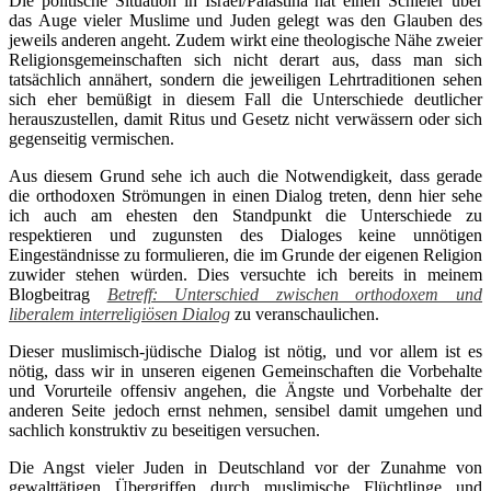
Die politische Situation in Israel/Palästina hat einen Schleier über
das Auge vieler Muslime und Juden gelegt was den Glauben des
jeweils anderen angeht. Zudem wirkt eine theologische Nähe zweier
Religionsgemeinschaften sich nicht derart aus, dass man sich
tatsächlich annähert, sondern die jeweiligen Lehrtraditionen sehen
sich eher bemüßigt in diesem Fall die Unterschiede deutlicher
herauszustellen, damit Ritus und Gesetz nicht verwässern oder sich
gegenseitig vermischen.
Aus diesem Grund sehe ich auch die Notwendigkeit, dass gerade
die orthodoxen Strömungen in einen Dialog treten, denn hier sehe
ich auch am ehesten den Standpunkt die Unterschiede zu
respektieren und zugunsten des Dialoges keine unnötigen
Eingeständnisse zu formulieren, die im Grunde der eigenen Religion
zuwider stehen würden. Dies versuchte ich bereits in meinem
Blogbeitrag
Betreff: Unterschied zwischen orthodoxem und
liberalem interreligiösen Dialog
zu veranschaulichen.
Dieser muslimisch-jüdische Dialog ist nötig, und vor allem ist es
nötig, dass wir in unseren eigenen Gemeinschaften die Vorbehalte
und Vorurteile offensiv angehen, die Ängste und Vorbehalte der
anderen Seite jedoch ernst nehmen, sensibel damit umgehen und
sachlich konstruktiv zu beseitigen versuchen.
Die Angst vieler Juden in Deutschland vor der Zunahme von
gewalttätigen Übergriffen durch muslimische Flüchtlinge und