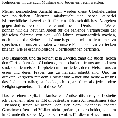
Religionen, in die auch Muslime und Juden eintreten werden.
Meiner persönlichen Ansicht nach werden diese Überlieferungen
von politischen Akteuren missbraucht und haben keinerlei
islamrechtliche Beweiskraft für ein feindschaftliches Vorgehen
gegen Juden, besonders heute und hier in Deutschland. Weder
können wir die heutigen Juden für die fehlende Vertragstreue der
jüdischen Stämme von vor 1400 Jahren verantwortlich machen,
noch haben die Steine und Bäume begonnen mit uns Muslimen zu
sprechen, um uns zu verraten wo unsere Feinde sich zu verstecken
pflegen, wie es eschatologische Überlieferungen berichten.
Das Islamrecht, und da besteht kein Zweifel, zählt die Juden (neben
den Christen) zu den Glaubensgemeinschaften die uns am nächsten
sind, die die meisten Propheten mit uns teilen, deren Fleisch uns zu
essen und deren Frauen uns zu heiraten erlaubt sind. Und im
direkten Vergleich mit dem Christentum – hier und heute – ist uns
das Judentum näher, ja theologisch sogar näher als jede andere
Religionsgemeinschaft auf dieser Welt.
Dass es einen explizit „islamischen“ Antisemitismus gibt, bestreite
ich vehement, aber es gibt unbestreitbar einen Antisemitismus (also
Judenhass) unter Muslimen, der sich vom Judenhass anderer
Gemeinschaften und Völker nicht großartig unterscheidet, sondern
im Grunde die selben Mythen zum Anlass für diesen Hass nimmt.