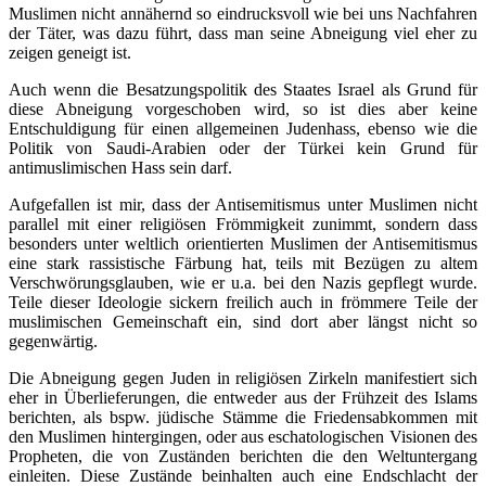
Muslimen nicht annähernd so eindrucksvoll wie bei uns Nachfahren
der Täter, was dazu führt, dass man seine Abneigung viel eher zu
zeigen geneigt ist.
Auch wenn die Besatzungspolitik des Staates Israel als Grund für
diese Abneigung vorgeschoben wird, so ist dies aber keine
Entschuldigung für einen allgemeinen Judenhass, ebenso wie die
Politik von Saudi-Arabien oder der Türkei kein Grund für
antimuslimischen Hass sein darf.
Aufgefallen ist mir, dass der Antisemitismus unter Muslimen nicht
parallel mit einer religiösen Frömmigkeit zunimmt, sondern dass
besonders unter weltlich orientierten Muslimen der Antisemitismus
eine stark rassistische Färbung hat, teils mit Bezügen zu altem
Verschwörungsglauben, wie er u.a. bei den Nazis gepflegt wurde.
Teile dieser Ideologie sickern freilich auch in frömmere Teile der
muslimischen Gemeinschaft ein, sind dort aber längst nicht so
gegenwärtig.
Die Abneigung gegen Juden in religiösen Zirkeln manifestiert sich
eher in Überlieferungen, die entweder aus der Frühzeit des Islams
berichten, als bspw. jüdische Stämme die Friedensabkommen mit
den Muslimen hintergingen, oder aus eschatologischen Visionen des
Propheten, die von Zuständen berichten die den Weltuntergang
einleiten. Diese Zustände beinhalten auch eine Endschlacht der