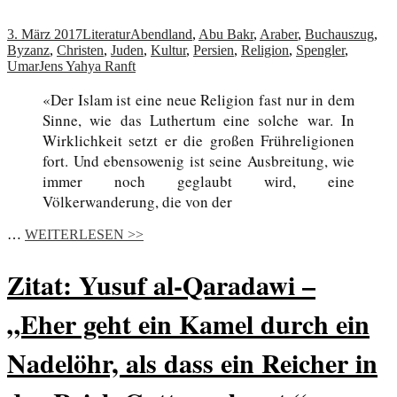
3. März 2017
Literatur
Abendland
,
Abu Bakr
,
Araber
,
Buchauszug
,
Byzanz
,
Christen
,
Juden
,
Kultur
,
Persien
,
Religion
,
Spengler
,
Umar
Jens Yahya Ranft
«Der Islam ist eine neue Religion fast nur in dem
Sinne, wie das Luthertum eine solche war. In
Wirklichkeit setzt er die großen Frühreligionen
fort. Und ebensowenig ist seine Ausbreitung, wie
immer noch geglaubt wird, eine
Völkerwanderung, die von der
…
WEITERLESEN >>
Zitat: Yusuf al-Qaradawi –
„Eher geht ein Kamel durch ein
Nadelöhr, als dass ein Reicher in