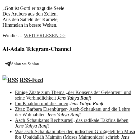
„Gott ist Gott! er trägt die Seele
Des Arabers aus den Zelten,
Aus den Satteln der Kamele,
Himmelan in bessre Welten,
Wo die …
WEITERLESEN >>
Al-Adala Telegram-Channel
Ahlan wa Sahlan
RSS-Feed
Einige Zitate zum Thema „der Konsens der Gelehrten“ und
seine Verbindlichkeit
Jens Yahya Ranft
Ibn Khaldun und die Juden
Jens Yahya Ranft
Zitat: Barbara Eisenbürger- Asch-Schaukānī und die Lehre
der Wahhabiten
Jens Yahya Ranft
Asch-Schaukānīs Rechtsurteil, das radikale Takfiris lieben
Jens Yahya Ranft
Was asch-Schaukānī über den jüdischen Großgelehrten Mūsā
ibnʿUbaidallāh Maimūn (Moses Maimonides) schrieb
Jens