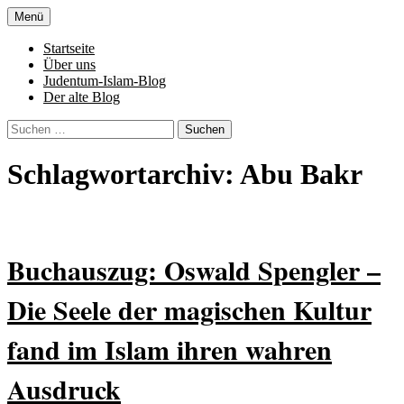
Zum
Menü
Inhalt
Denn die Gerechtigkeit ist die Grundlage
Al-Adala.de
springen
Startseite
von allem
Über uns
Judentum-Islam-Blog
Der alte Blog
Suchen
nach:
Schlagwortarchiv: Abu Bakr
Buchauszug: Oswald Spengler –
Die Seele der magischen Kultur
fand im Islam ihren wahren
Ausdruck