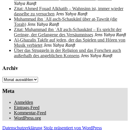
Yahya Ranft
Zitat: Ahmed Fouad Alkhatib – Wahnsinn ist, immer wieder
dasselbe zu versuchen
Jens Yahya Ranft
Muhammad ibn ʿAlī asch-Schaukānī über at-Tawrāt (die
Torah)
Jens Yahya Ranft
Zitat: Muḥammad ibn ʿAlī asch-Schaukānī – Es spricht der
Geringe, der Gefangene des Versäumnisses
Jens Yahya Ranft
Al-Ghazalis Takfir auf jeden, der das Spielen und Hören von
Musik verbietet
Jens Yahya Ranft
Über das Struggeln in der Religion und das Forschen auch
außerhalb des angeblichen Konsens
Jens Yahya Ranft
Archiv
Archiv
Meta
Anmelden
Eintrags-Feed
Kommentar-Feed
WordPress.org
Datenschutzerklärung
Stolz präsentiert von WordPress