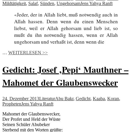
Mildtätigkeit
,
Salaf
,
Sünden
,
Ungehorsam
Jens Yahya Ranft
«Jeder, der in Allah liebt, muß notwendig auch in
Allah hassen. Denn wenn du einen Menschen
liebst, weil er Allah gehorsam und lieb ist, so
mußt du ihn notwendig hassen, wenn er Allah
ungehorsam und verhaßt ist, denn wenn die
…
WEITERLESEN >>
Gedicht: Josef ‚Pepi‘ Mauthner –
Mahomet der Glaubenswecker
24. Dezember 2013
Literatur
Abu Bakr
,
Gedicht
,
Kaaba
,
Koran
,
Propheten
Jens Yahya Ranft
Mahomet der Glaubenswecker,
Der Profet und Held der Wüste
Seinen Schüler Abubeker
Sterbend mit den Worten grüßte: