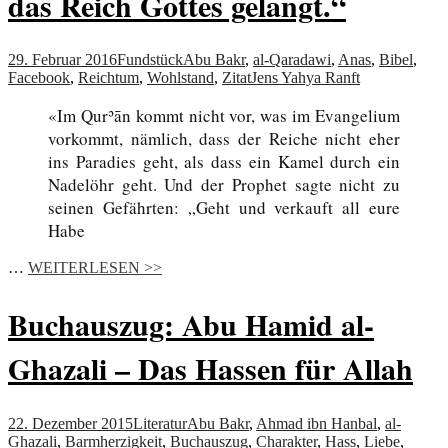
das Reich Gottes gelangt.“
29. Februar 2016
Fundstück
Abu Bakr
,
al-Qaradawi
,
Anas
,
Bibel
,
Facebook
,
Reichtum
,
Wohlstand
,
Zitat
Jens Yahya Ranft
«Im Qurʾān kommt nicht vor, was im Evangelium
vorkommt, nämlich, dass der Reiche nicht eher
ins Paradies geht, als dass ein Kamel durch ein
Nadelöhr geht. Und der Prophet sagte nicht zu
seinen Gefährten: „Geht und verkauft all eure
Habe
…
WEITERLESEN >>
Buchauszug: Abu Hamid al-
Ghazali – Das Hassen für Allah
22. Dezember 2015
Literatur
Abu Bakr
,
Ahmad ibn Hanbal
,
al-
Ghazali
,
Barmherzigkeit
,
Buchauszug
,
Charakter
,
Hass
,
Liebe
,