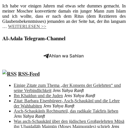
Ich habe vor einigen Jahren mal etwas sehr dummes gemacht. In
meiner Moschee konvertierte damals ein junger Mann zum Islam
und ich wollte, dass er nach dem Ritus (dem Rezitieren des
Glaubensbekenntnisses) jemanden an der Seite hat, der ihn langsam
…
WEITERLESEN >>
Al-Adala Telegram-Channel
Ahlan wa Sahlan
RSS-Feed
Einige Zitate zum Thema „der Konsens der Gelehrten“ und
seine Verbindlichkeit
Jens Yahya Ranft
Ibn Khaldun und die Juden
Jens Yahya Ranft
Zitat: Barbara Eisenbürger- Asch-Schaukānī und die Lehre
der Wahhabiten
Jens Yahya Ranft
Asch-Schaukānīs Rechtsurteil, das radikale Takfiris lieben
Jens Yahya Ranft
Was asch-Schaukānī über den jüdischen Großgelehrten Mūsā
ibnʿUbaidallāh Maimūn (Moses Maimonides) schrieb
Jens