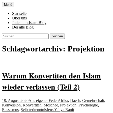
Zum
Menü
Inhalt
Denn die Gerechtigkeit ist die Grundlage
Al-Adala.de
springen
Startseite
von allem
Über uns
Judentum-Islam-Blog
Der alte Blog
Suchen
nach:
Schlagwortarchiv: Projektion
Warum Konvertiten den Islam
wieder verlassen (Teil 2)
19. August 2020
Aus eigener Feder
Afrika
,
Daesh
,
Gemeinschaft
,
Konversion
,
Konvertiten
,
Moschee
,
Projektion
,
Psychologie
,
Rassismus
,
Selbsterkenntnis
Jens Yahya Ranft