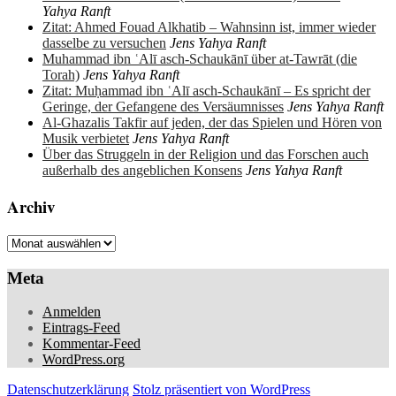
Yahya Ranft
Zitat: Ahmed Fouad Alkhatib – Wahnsinn ist, immer wieder
dasselbe zu versuchen
Jens Yahya Ranft
Muhammad ibn ʿAlī asch-Schaukānī über at-Tawrāt (die
Torah)
Jens Yahya Ranft
Zitat: Muḥammad ibn ʿAlī asch-Schaukānī – Es spricht der
Geringe, der Gefangene des Versäumnisses
Jens Yahya Ranft
Al-Ghazalis Takfir auf jeden, der das Spielen und Hören von
Musik verbietet
Jens Yahya Ranft
Über das Struggeln in der Religion und das Forschen auch
außerhalb des angeblichen Konsens
Jens Yahya Ranft
Archiv
Archiv
Meta
Anmelden
Eintrags-Feed
Kommentar-Feed
WordPress.org
Datenschutzerklärung
Stolz präsentiert von WordPress