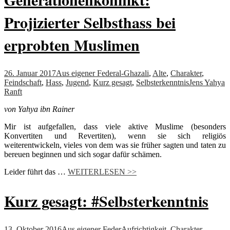
Projizierter Selbsthass bei
erprobten Muslimen
26. Januar 2017
Aus eigener Feder
al-Ghazali
,
Alte
,
Charakter
,
Feindschaft
,
Hass
,
Jugend
,
Kurz gesagt
,
Selbsterkenntnis
Jens Yahya
Ranft
von Yahya ibn Rainer
Mir ist aufgefallen, dass viele aktive Muslime (besonders
Konvertiten und Revertiten), wenn sie sich religiös
weiterentwickeln, vieles von dem was sie früher sagten und taten zu
bereuen beginnen und sich sogar dafür schämen.
Leider führt das …
WEITERLESEN >>
Kurz gesagt: #Selbsterkenntnis
13. Oktober 2016
Aus eigener Feder
Aufrichtigkeit
,
Charakter
,