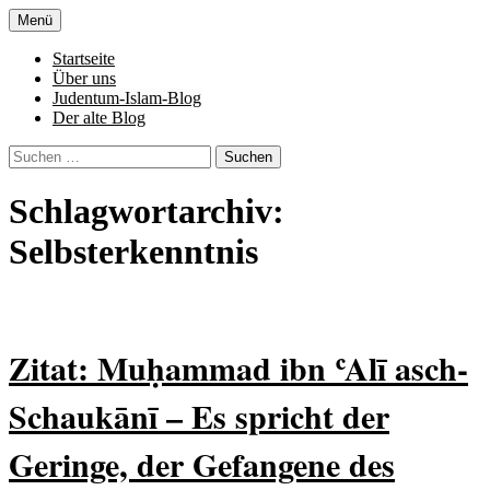
Zum
Menü
Inhalt
Denn die Gerechtigkeit ist die Grundlage
Al-Adala.de
springen
Startseite
von allem
Über uns
Judentum-Islam-Blog
Der alte Blog
Suchen
nach:
Schlagwortarchiv:
Selbsterkenntnis
Zitat: Muḥammad ibn ʿAlī asch-
Schaukānī – Es spricht der
Geringe, der Gefangene des