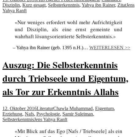
Disziplin
,
Kurz gesagt
,
Selbsterkenntnis
,
Yahya ibn Rainer
,
Zitat
Jens
Yahya Ranft
«Nur weniges erfordert wohl mehr Aufrichtigkeit
und Disziplin, als eine ernst gemeinte und
wahrhaft lösungsorientierte Selbsterkenntnis.»
– Yahya ibn Rainer (geb. 1395 n.H.)…
WEITERLESEN >>
Auszug: Die Selbsterkenntnis
durch Triebseele und Eigentum,
als Tor zur Erkenntnis Allahs
12. Oktober 2016
Literatur
Chawla Muhammad
,
Eigentum
,
Erziehung
,
Nafs
,
Psychologie
,
Samir Suleiman
,
Selbsterkenntnis
Jens Yahya Ranft
«Mit Blick auf das Ego [Nafs / Triebseele] als ein