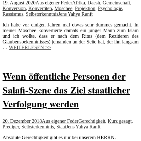
19. August 2020
Aus eigener Feder
Afrika
,
Daesh
,
Gemeinschaft
,
Konversion
,
Konvertiten
,
Moschee
,
Projektion
,
Psychologie
,
Rassismus
,
Selbsterkenntnis
Jens Yahya Ranft
Ich habe vor einigen Jahren mal etwas sehr dummes gemacht. In
meiner Moschee konvertierte damals ein junger Mann zum Islam
und ich wollte, dass er nach dem Ritus (dem Rezitieren des
Glaubensbekenntnisses) jemanden an der Seite hat, der ihn langsam
…
WEITERLESEN >>
Wenn öffentliche Personen der
Salafi-Szene das Ziel staatlicher
Verfolgung werden
20. Dezember 2018
Aus eigener Feder
Gerechtigkeit
,
Kurz gesagt
,
Prediger
,
Selbsterkenntnis
,
Staat
Jens Yahya Ranft
Absolute Gerechtigkeit gibt es nur bei unserem HERRN.