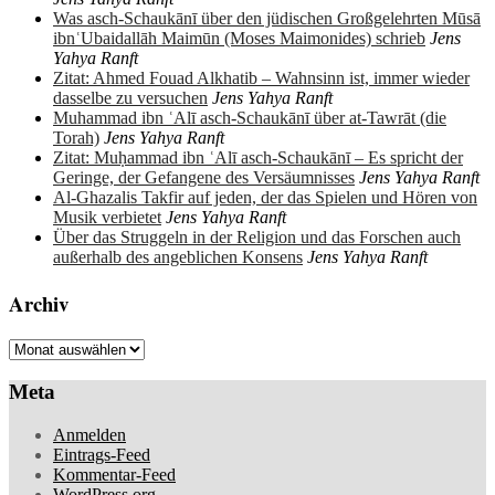
Was asch-Schaukānī über den jüdischen Großgelehrten Mūsā
ibnʿUbaidallāh Maimūn (Moses Maimonides) schrieb
Jens
Yahya Ranft
Zitat: Ahmed Fouad Alkhatib – Wahnsinn ist, immer wieder
dasselbe zu versuchen
Jens Yahya Ranft
Muhammad ibn ʿAlī asch-Schaukānī über at-Tawrāt (die
Torah)
Jens Yahya Ranft
Zitat: Muḥammad ibn ʿAlī asch-Schaukānī – Es spricht der
Geringe, der Gefangene des Versäumnisses
Jens Yahya Ranft
Al-Ghazalis Takfir auf jeden, der das Spielen und Hören von
Musik verbietet
Jens Yahya Ranft
Über das Struggeln in der Religion und das Forschen auch
außerhalb des angeblichen Konsens
Jens Yahya Ranft
Archiv
Archiv
Meta
Anmelden
Eintrags-Feed
Kommentar-Feed
WordPress.org