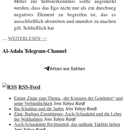
Mittel zur Selbsterkenntnis sollte angemerkt
werden, dass das Ego nicht nur als ein durchweg
negatives Element zu begreifen ist, das es
ausschließlich abzutöten und mundtot zu machen
gilt. Schließlich hat
…
WEITERLESEN >>
Al-Adala Telegram-Channel
Ahlan wa Sahlan
RSS-Feed
Einige Zitate zum Thema „der Konsens der Gelehrten“ und
seine Verbindlichkeit
Jens Yahya Ranft
Ibn Khaldun und die Juden
Jens Yahya Ranft
Zitat: Barbara Eisenbürger- Asch-Schaukānī und die Lehre
der Wahhabiten
Jens Yahya Ranft
Asch-Schaukānīs Rechtsurteil, das radikale Takfiris lieben
Jens Yahya Ranft