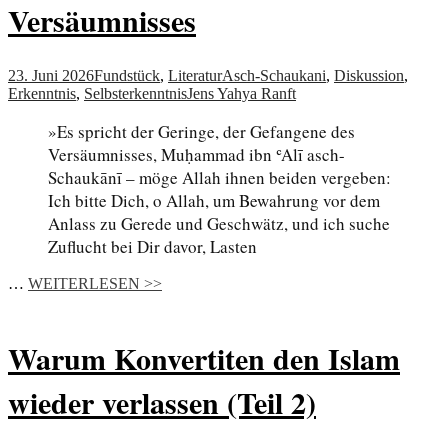
Versäumnisses
23. Juni 2026
Fundstück
,
Literatur
Asch-Schaukani
,
Diskussion
,
Erkenntnis
,
Selbsterkenntnis
Jens Yahya Ranft
»Es spricht der Geringe, der Gefangene des
Versäumnisses, Muḥammad ibn ʿAlī asch-
Schaukānī – möge Allah ihnen beiden vergeben:
Ich bitte Dich, o Allah, um Bewahrung vor dem
Anlass zu Gerede und Geschwätz, und ich suche
Zuflucht bei Dir davor, Lasten
…
WEITERLESEN >>
Warum Konvertiten den Islam
wieder verlassen (Teil 2)