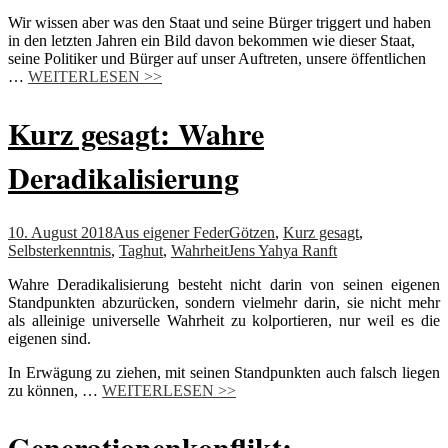
Wir wissen aber was den Staat und seine Bürger triggert und haben
in den letzten Jahren ein Bild davon bekommen wie dieser Staat,
seine Politiker und Bürger auf unser Auftreten, unsere öffentlichen
…
WEITERLESEN >>
Kurz gesagt: Wahre
Deradikalisierung
10. August 2018
Aus eigener Feder
Götzen
,
Kurz gesagt
,
Selbsterkenntnis
,
Taghut
,
Wahrheit
Jens Yahya Ranft
Wahre Deradikalisierung besteht nicht darin von seinen eigenen
Standpunkten abzurücken, sondern vielmehr darin, sie nicht mehr
als alleinige universelle Wahrheit zu kolportieren, nur weil es die
eigenen sind.
In Erwägung zu ziehen, mit seinen Standpunkten auch falsch liegen
zu können, …
WEITERLESEN >>
Generationenkonflikt: