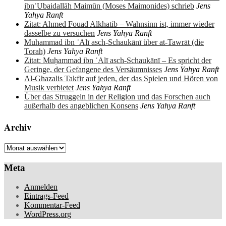
ibnʿUbaidallāh Maimūn (Moses Maimonides) schrieb
Jens
Yahya Ranft
Zitat: Ahmed Fouad Alkhatib – Wahnsinn ist, immer wieder
dasselbe zu versuchen
Jens Yahya Ranft
Muhammad ibn ʿAlī asch-Schaukānī über at-Tawrāt (die
Torah)
Jens Yahya Ranft
Zitat: Muḥammad ibn ʿAlī asch-Schaukānī – Es spricht der
Geringe, der Gefangene des Versäumnisses
Jens Yahya Ranft
Al-Ghazalis Takfir auf jeden, der das Spielen und Hören von
Musik verbietet
Jens Yahya Ranft
Über das Struggeln in der Religion und das Forschen auch
außerhalb des angeblichen Konsens
Jens Yahya Ranft
Archiv
Archiv
Meta
Anmelden
Eintrags-Feed
Kommentar-Feed
WordPress.org