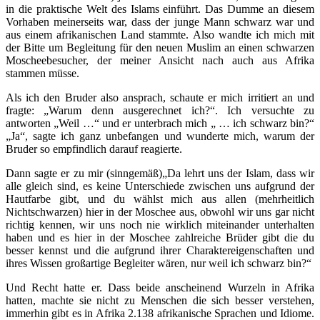
in die praktische Welt des Islams einführt. Das Dumme an diesem
Vorhaben meinerseits war, dass der junge Mann schwarz war und
aus einem afrikanischen Land stammte. Also wandte ich mich mit
der Bitte um Begleitung für den neuen Muslim an einen schwarzen
Moscheebesucher, der meiner Ansicht nach auch aus Afrika
stammen müsse.
Als ich den Bruder also ansprach, schaute er mich irritiert an und
fragte: „Warum denn ausgerechnet ich?“. Ich versuchte zu
antworten „Weil …“ und er unterbrach mich „ … ich schwarz bin?“
„Ja“, sagte ich ganz unbefangen und wunderte mich, warum der
Bruder so empfindlich darauf reagierte.
Dann sagte er zu mir (sinngemäß)„Da lehrt uns der Islam, dass wir
alle gleich sind, es keine Unterschiede zwischen uns aufgrund der
Hautfarbe gibt, und du wählst mich aus allen (mehrheitlich
Nichtschwarzen) hier in der Moschee aus, obwohl wir uns gar nicht
richtig kennen, wir uns noch nie wirklich miteinander unterhalten
haben und es hier in der Moschee zahlreiche Brüder gibt die du
besser kennst und die aufgrund ihrer Charaktereigenschaften und
ihres Wissen großartige Begleiter wären, nur weil ich schwarz bin?“
Und Recht hatte er. Dass beide anscheinend Wurzeln in Afrika
hatten, machte sie nicht zu Menschen die sich besser verstehen,
immerhin gibt es in Afrika 2.138 afrikanische Sprachen und Idiome.