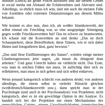
Mission (Dawa) als große Pflicht auffassen und auf diesem Gebiet
in social media mit Abstand die Erfahrendsten und Akivsten sind.
Allerdings, so ehrlich muss ich sein, sind mir auch die meisten Fälle
von Austritten oder extremen Distanzierungen aus diesem Milieu
bekannt.
Wie kommt es also nun, dass ich, als weißer Islamkonvertit, der
selbst einmal ein Frischling war, so eine ausgeprägte Abneigung
gegen weiße Frischkonvertiten hat? Das ist schwer zu beantworten.
Ich schaue mir die Konvertiten an und denke „Das ist doch
Schauspielerei, diese Betroffenheit, diese Tränen, wie er sich dabei
filmen und fotografieren lässt, ganz bewusst.“
„Das sind fiese Einflüsterungen des Satans“, würden einige meiner
Glaubensgenossen jetzt sagen, „da musst du dringend dran
arbeiten.“ Und ganz Unrecht haben sie vielleicht nicht. Das Erste,
was man in solchen Fällen tun muss, ist aufrichtig über sich zu
reflektieren, man muss in sich gehen und sich selbst entlarven.
Wenn jemand kategorisch schlecht von anderen denkt; von anderen
allerdings, die einem selbst in vielerlei Hinsicht gleichen
(weiß/deutsch/Islamkonvertit usw.), dann spricht man in der
Psychologie (und auch in der Psychoanalyse) von Projektion; nicht
kategorisch, aber es ist ein gewichtige Option in der Analyse. Es
handelt sich bei der Projektion um einen Mechanismus des
menschlichen Geistes, eigene Unzulänglichkeiten (unerwünschte