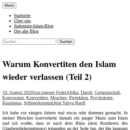
Zum
Menü
Inhalt
Denn die Gerechtigkeit ist die Grundlage
Al-Adala.de
springen
Startseite
von allem
Über uns
Judentum-Islam-Blog
Der alte Blog
Suchen
nach:
Warum Konvertiten den Islam
wieder verlassen (Teil 2)
19. August 2020
Aus eigener Feder
Afrika
,
Daesh
,
Gemeinschaft
,
Konversion
,
Konvertiten
,
Moschee
,
Projektion
,
Psychologie
,
Rassismus
,
Selbsterkenntnis
Jens Yahya Ranft
Ich habe vor einigen Jahren mal etwas sehr dummes gemacht. In
meiner Moschee konvertierte damals ein junger Mann zum Islam
und ich wollte, dass er nach dem Ritus (dem Rezitieren des
Glaubensbekenntnisses) jemanden an der Seite hat, der ihn langsam