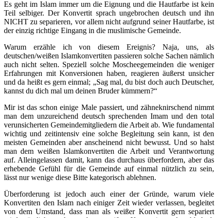
Es geht im Islam immer um die Eignung und die Hautfarbe ist kein
Teil selbiger. Der Konvertit sprach ungebrochen deutsch und ihn
NICHT zu separieren, vor allem nicht aufgrund seiner Hautfarbe, ist
der einzig richtige Eingang in die muslimische Gemeinde.
Warum erzähle ich von diesem Ereignis? Naja, uns, als
deutschen/weißen Islamkonvertiten passieren solche Sachen nämlich
auch nicht selten. Speziell solche Moscheegemeinden die weniger
Erfahrungen mit Konversionen haben, reagieren äußerst unsicher
und da heißt es gern einmal; „Sag mal, du bist doch auch Deutscher,
kannst du dich mal um deinen Bruder kümmern?“
Mir ist das schon einige Male passiert, und zähneknirschend nimmt
man dem unzureichend deutsch sprechenden Imam und den total
verunsicherten Gemeindemitgliedern die Arbeit ab. Wie fundamental
wichtig und zeitintensiv eine solche Begleitung sein kann, ist den
meisten Gemeinden aber anscheinend nicht bewusst. Und so halst
man dem weißen Islamkonvertiten die Arbeit und Verantwortung
auf. Alleingelassen damit, kann das durchaus überfordern, aber das
erhebende Gefühl für die Gemeinde auf einmal nützlich zu sein,
lässt nur wenige diese Bitte kategorisch ablehnen.
Überforderung ist jedoch auch einer der Gründe, warum viele
Konvertiten den Islam nach einiger Zeit wieder verlassen, begleitet
von dem Umstand, dass man als weißer Konvertit gern separiert