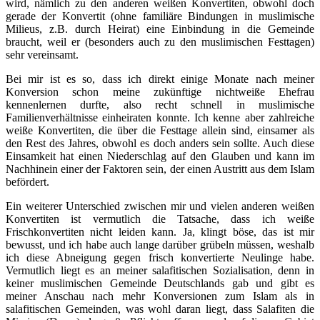
wird, nämlich zu den anderen weißen Konvertiten, obwohl doch
gerade der Konvertit (ohne familiäre Bindungen in muslimische
Milieus, z.B. durch Heirat) eine Einbindung in die Gemeinde
braucht, weil er (besonders auch zu den muslimischen Festtagen)
sehr vereinsamt.
Bei mir ist es so, dass ich direkt einige Monate nach meiner
Konversion schon meine zukünftige nichtweiße Ehefrau
kennenlernen durfte, also recht schnell in muslimische
Familienverhältnisse einheiraten konnte. Ich kenne aber zahlreiche
weiße Konvertiten, die über die Festtage allein sind, einsamer als
den Rest des Jahres, obwohl es doch anders sein sollte. Auch diese
Einsamkeit hat einen Niederschlag auf den Glauben und kann im
Nachhinein einer der Faktoren sein, der einen Austritt aus dem Islam
befördert.
Ein weiterer Unterschied zwischen mir und vielen anderen weißen
Konvertiten ist vermutlich die Tatsache, dass ich weiße
Frischkonvertiten nicht leiden kann. Ja, klingt böse, das ist mir
bewusst, und ich habe auch lange darüber grübeln müssen, weshalb
ich diese Abneigung gegen frisch konvertierte Neulinge habe.
Vermutlich liegt es an meiner salafitischen Sozialisation, denn in
keiner muslimischen Gemeinde Deutschlands gab und gibt es
meiner Anschau nach mehr Konversionen zum Islam als in
salafitischen Gemeinden, was wohl daran liegt, dass Salafiten die