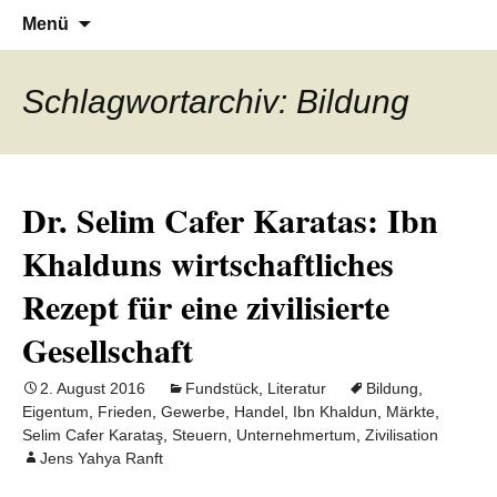
Denn die Gerechtigkeit ist die Grundlage
Al-Adala.de
Zum
Suchen
Menü
Inhalt
nach:
von allem
springen
Schlagwortarchiv: Bildung
Dr. Selim Cafer Karatas: Ibn
Khalduns wirtschaftliches
Rezept für eine zivilisierte
Gesellschaft
2. August 2016
Fundstück
,
Literatur
Bildung
,
Eigentum
,
Frieden
,
Gewerbe
,
Handel
,
Ibn Khaldun
,
Märkte
,
Selim Cafer Karataş
,
Steuern
,
Unternehmertum
,
Zivilisation
Jens Yahya Ranft