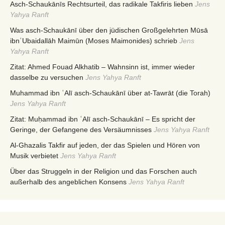
Asch-Schaukānīs Rechtsurteil, das radikale Takfiris lieben
Jens
Yahya Ranft
Was asch-Schaukānī über den jüdischen Großgelehrten Mūsā
ibnʿUbaidallāh Maimūn (Moses Maimonides) schrieb
Jens
Yahya Ranft
Zitat: Ahmed Fouad Alkhatib – Wahnsinn ist, immer wieder
dasselbe zu versuchen
Jens Yahya Ranft
Muhammad ibn ʿAlī asch-Schaukānī über at-Tawrāt (die Torah)
Jens Yahya Ranft
Zitat: Muḥammad ibn ʿAlī asch-Schaukānī – Es spricht der
Geringe, der Gefangene des Versäumnisses
Jens Yahya Ranft
Al-Ghazalis Takfir auf jeden, der das Spielen und Hören von
Musik verbietet
Jens Yahya Ranft
Über das Struggeln in der Religion und das Forschen auch
außerhalb des angeblichen Konsens
Jens Yahya Ranft