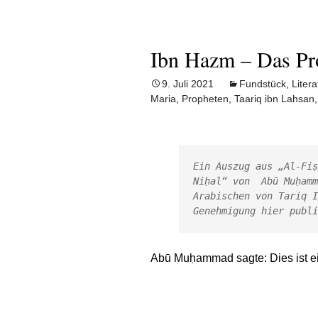
Ibn Hazm – Das Pr
9. Juli 2021
Fundstück
,
Litera
Maria
,
Propheten
,
Taariq ibn Lahsan
Ein Auszug aus „Al-Fis
Niḥal“ von  Abū Muḥam
Arabischen von Tariq I
Genehmigung hier publi
Abū Muḥammad sagte: Dies ist ei