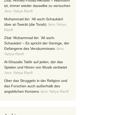
Zitat: Ahmed Fouad Alkhatib – Wahnsinn
ist, immer wieder dasselbe zu versuchen
Jens Yahya Ranft
Muhammad ibn ʿAlī asch-Schaukānī
über at-Tawrāt (die Torah)
Jens Yahya
Ranft
Zitat: Muḥammad ibn ʿAlī asch-
Schaukānī – Es spricht der Geringe, der
Gefangene des Versäumnisses
Jens
Yahya Ranft
Al-Ghazalis Takfir auf jeden, der das
Spielen und Hören von Musik verbietet
Jens Yahya Ranft
Über das Struggeln in der Religion und
das Forschen auch außerhalb des
angeblichen Konsens
Jens Yahya Ranft