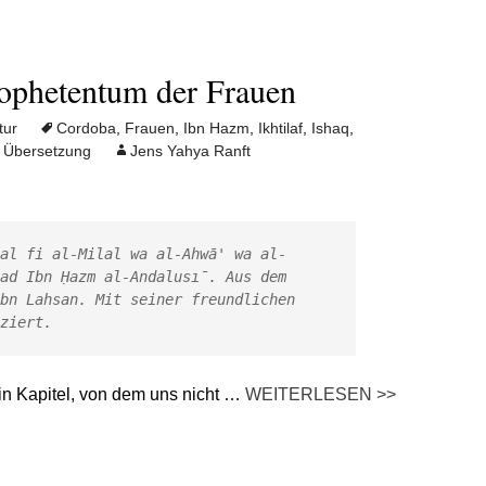
ophetentum der Frauen
tur
Cordoba
,
Frauen
,
Ibn Hazm
,
Ikhtilaf
,
Ishaq
,
,
Übersetzung
Jens Yahya Ranft
̣al fi al-Milal wa al-Ahwā' wa al-
mad Ibn Ḥazm al-Andalusı̄. Aus dem 
bn Lahsan. Mit seiner freundlichen 
ziert.
n Kapitel, von dem uns nicht …
WEITERLESEN >>