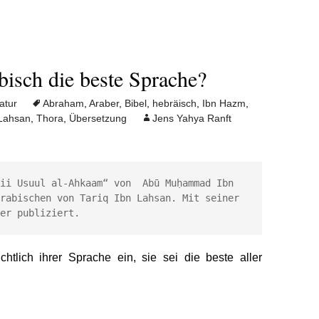
bisch die beste Sprache?
ratur
Abraham
,
Araber
,
Bibel
,
hebräisch
,
Ibn Hazm
,
 Lahsan
,
Thora
,
Übersetzung
Jens Yahya Ranft
i Usuul al-Ahkaam“ von  Abū Muḥammad Ibn 
Arabischen von Tariq Ibn Lahsan. Mit seiner 
er publiziert.
chtlich ihrer Sprache ein, sie sei die beste aller