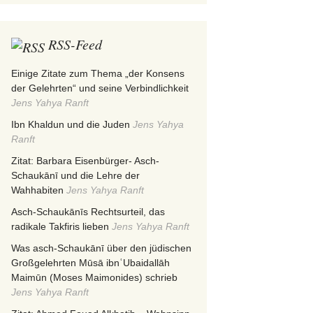
RSS-Feed
Einige Zitate zum Thema „der Konsens
der Gelehrten“ und seine Verbindlichkeit
Jens Yahya Ranft
Ibn Khaldun und die Juden
Jens Yahya
Ranft
Zitat: Barbara Eisenbürger- Asch-
Schaukānī und die Lehre der
Wahhabiten
Jens Yahya Ranft
Asch-Schaukānīs Rechtsurteil, das
radikale Takfiris lieben
Jens Yahya Ranft
Was asch-Schaukānī über den jüdischen
Großgelehrten Mūsā ibnʿUbaidallāh
Maimūn (Moses Maimonides) schrieb
Jens Yahya Ranft