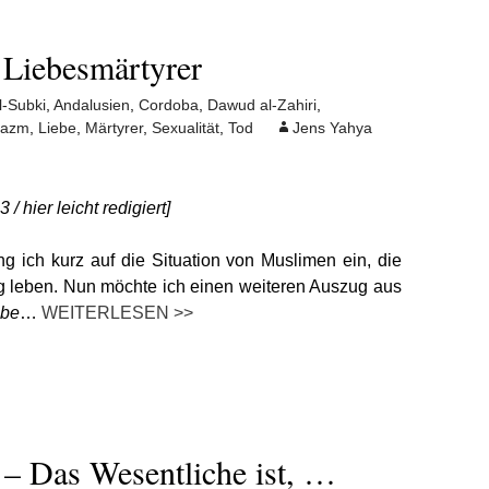
 Liebesmärtyrer
l-Subki
,
Andalusien
,
Cordoba
,
Dawud al-Zahiri
,
Hazm
,
Liebe
,
Märtyrer
,
Sexualität
,
Tod
Jens Yahya
/ hier leicht redigiert]
g ich kurz auf die Situation von Muslimen ein, die
g leben. Nun möchte ich einen weiteren Auszug aus
ube
…
WEITERLESEN >>
 – Das Wesentliche ist, …