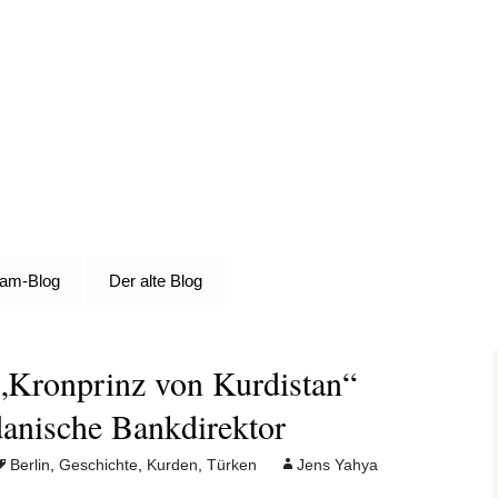
die Grundlage von allem
e
lam-Blog
Der alte Blog
 „Kronprinz von Kurdistan“
nische Bankdirektor
Berlin
,
Geschichte
,
Kurden
,
Türken
Jens Yahya