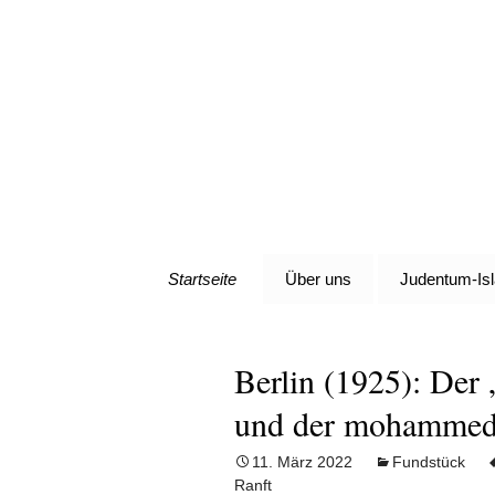
Denn die Gerechtigkeit ist 
Zum
Inhalt
Al-Adala.d
springen
Startseite
Über uns
Judentum-Is
Berlin (1925): Der
und der mohammeda
11. März 2022
Fundstück
Ranft