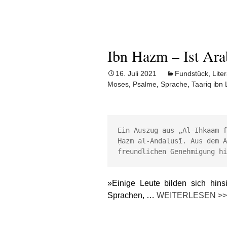
Ibn Hazm – Ist Ara
16. Juli 2021
Fundstück
,
Lite
Moses
,
Psalme
,
Sprache
,
Taariq ibn
Ein Auszug aus „Al-Ihkaam fi
Ḥazm al-Andalusı̄. Aus dem 
freundlichen Genehmigung hi
»Einige Leute bilden sich hinsi
Sprachen, …
WEITERLESEN >>