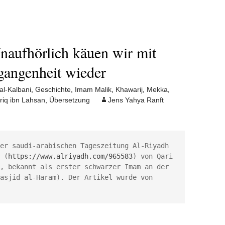
Unaufhörlich käuen wir mit
gangenheit wieder
al-Kalbani
,
Geschichte
,
Imam Malik
,
Khawarij
,
Mekka
,
riq ibn Lahsan
,
Übersetzung
Jens Yahya Ranft
er saudi-arabischen Tageszeitung Al-Riyadh 
 (
https://www.alriyadh.com/965583
) von Qari 
, bekannt als erster schwarzer Imam an der 
asjid al-Haram). Der Artikel wurde von 