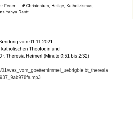
er Feder
Christentum
,
Heilige
,
Katholizismus
,
ns Yahya Ranft
– Sendung vom 01.11.2021
er katholischen Theologin und
Dr. Theresia Heimerl (Minute 0:51 bis 2:32)
11/01/was_vom_goetterhimmel_uebrigbleibt_theresia
0937_9ab978fe.mp3
a