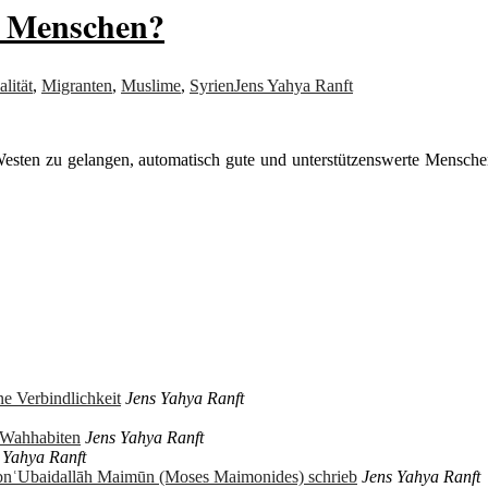
e Menschen?
lität
,
Migranten
,
Muslime
,
Syrien
Jens Yahya Ranft
Westen zu gelangen, automatisch gute und unterstützenswerte Menschen
e Verbindlichkeit
Jens Yahya Ranft
r Wahhabiten
Jens Yahya Ranft
 Yahya Ranft
ibnʿUbaidallāh Maimūn (Moses Maimonides) schrieb
Jens Yahya Ranft