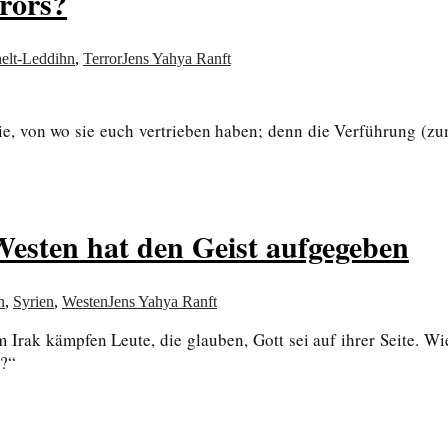
rrors?
elt-Leddihn
,
Terror
Jens Yahya Ranft
t sie, von wo sie euch vertrieben haben; denn die Verführung (
esten hat den Geist aufgegeben
n
,
Syrien
,
Westen
Jens Yahya Ranft
Irak kämpfen Leute, die glauben, Gott sei auf ihrer Seite. Wie
n?“