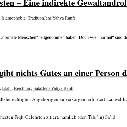
sten – Eine indirekte Gewaltandr
,
Islamophobie
,
Tradition
Jens Yahya Ranft
„normale Menschen“ teilgenommen haben. Doch wie „normal“ sind de
 gibt nichts Gutes an einer Person
,
Islahi
,
Reichtum
,
Salaf
Jens Yahya Ranft
ltsberechtigten Angehörigen zu versorgen, erfordert u.a. weltli
ühesten Fiqh-Gelehrten zitiert, nämlich (den Tabi’in)
Sa’id