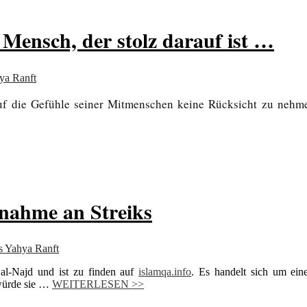
 Mensch, der stolz darauf ist …
ya Ranft
auf die Gefühle seiner Mitmenschen keine Rücksicht zu nehme
ilnahme an Streiks
s Yahya Ranft
l-Najd und ist zu finden auf
islamqa.info
. Es handelt sich um ein
 würde sie …
WEITERLESEN >>