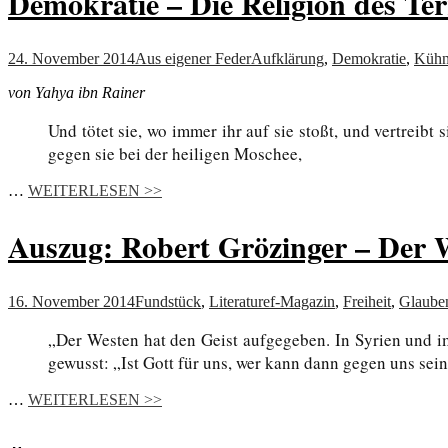
Demokratie – Die Religion des Te
24. November 2014
Aus eigener Feder
Aufklärung
,
Demokratie
,
Kühn
von Yahya ibn Rainer
Und tötet sie, wo immer ihr auf sie stoßt, und vertreib
gegen sie bei der heiligen Moschee,
…
WEITERLESEN >>
Auszug: Robert Grözinger – Der W
16. November 2014
Fundstück
,
Literatur
ef-Magazin
,
Freiheit
,
Glaube
„Der Westen hat den Geist aufgegeben. In Syrien und im 
gewusst: „Ist Gott für uns, wer kann dann gegen uns sei
…
WEITERLESEN >>