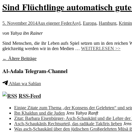
Sind Flüchtlinge automatisch gut
5. November 2014
Aus eigener Feder
Asyl
,
Europa
,
Hamburg
,
Krimina
von Yahya ibn Rainer
Sind Menschen, die ihr Leben aufs Spiel setzen um in den reichen 
gleichzeitig werden wir in den Medien …
WEITERLESEN >>
Beitragsnavigation
←
Ältere Beiträge
Al-Adala Telegram-Channel
Ahlan wa Sahlan
RSS-Feed
Einige Zitate zum Thema „der Konsens der Gelehrten“ und sein
Ibn Khaldun und die Juden
Jens Yahya Ranft
Zitat: Barbara Eisenbürger- Asch-Schaukānī und die Lehre de
Asch-Schaukānīs Rechtsurteil, das radikale Takfiris lieben
Jens
Was asch-Schaukānī über den jüdischen Großgelehrten Mūsā 