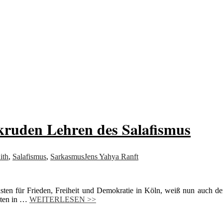
von allem
ruden Lehren des Salafismus
ith
,
Salafismus
,
Sarkasmus
Jens Yahya Ranft
asten für Frieden, Freiheit und Demokratie in Köln, weiß nun auch de
sten in …
WEITERLESEN >>