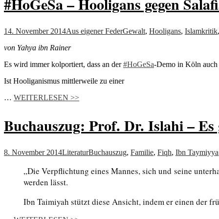
#HoGeSa – Hooligans gegen Salafi
14. November 2014
Aus eigener Feder
Gewalt
,
Hooligans
,
Islamkritik
von Yahya ibn Rainer
Es wird immer kolportiert, dass an der
‪#‎
HoGeSa‬
-Demo in Köln auch 
Ist Hooliganismus mittlerweile zu einer
…
WEITERLESEN >>
Buchauszug: Prof. Dr. Islahi – Es
8. November 2014
Literatur
Buchauszug
,
Familie
,
Fiqh
,
Ibn Taymiyya
„Die Verpflichtung eines Mannes, sich und seine unterha
werden lässt.
Ibn Taimiyah stützt diese Ansicht, indem er einen der fr