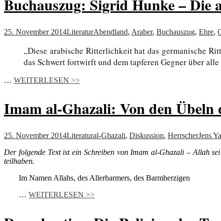
Buchauszug: Sigrid Hunke – Die a
25. November 2014
Literatur
Abendland
,
Araber
,
Buchauszug
,
Ehre
,
„Diese arabische Ritterlichkeit hat das germanische Rit
das Schwert fortwirft und dem tapferen Gegner über all
…
WEITERLESEN >>
Imam al-Ghazali: Von den Übeln 
25. November 2014
Literatur
al-Ghazali
,
Diskussion
,
Herrscher
Jens Y
Der folgende Text ist ein Schreiben von Imam al-Ghazali – Allah se
teilhaben.
Im Namen Allahs, des Allerbarmers, des Barmherzigen
…
WEITERLESEN >>