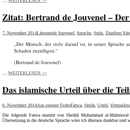
…
WEITERLESEN >>
Zitat: Bertrand de Jouvenel – Der
7. November 2014
Literatur
de Jouvenel
,
Sprache
,
Stolz
,
Zitat
Jens Yah
„Der Mensch, der stolz darauf ist, in seiner Sprache 
Schaden zuzufügen.“
(Bertrand de Jouvenel)
…
WEITERLESEN >>
Das islamische Urteil über die Te
6. November 2014
Aus eigener Feder
Fatwa
,
Streik
,
Urteil
,
Vertrag
Jen
Die folgende Fatwa stammt von Sheikh Muhammad al-Mahmood a
Übersetzung in die deutsche Sprache wäre ich überaus dankbar und