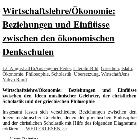
Wirtschaftslehre/Ökonomie:
Beziehungen und Einflüsse
zwischen den ökonomischen
Denkschulen
12. August 2016
Aus eigener Feder
,
Literatur
Bild
,
Griechen
,
Islahi
,
Ökonomie
,
Philosophie
,
Scholastik
,
Übersetzung
,
Wirtschaft
Jens
Yahya Ranft
Wirtschaftslehre/Ökonomie: Beziehungen und Einflüsse
zwischen den Ideen muslimischer Gelehrter, der christlichen
Scholastik und der griechischen Philosophie
Insgesamt lassen sich verschiedene Beziehungen zwischen den
Ideen muslimischer Gelehrter, denen der griechischen Philosophie
und der christlichen Scholastik mit Hilfe des folgenden Diagramms
erklären.…
WEITERLESEN >>