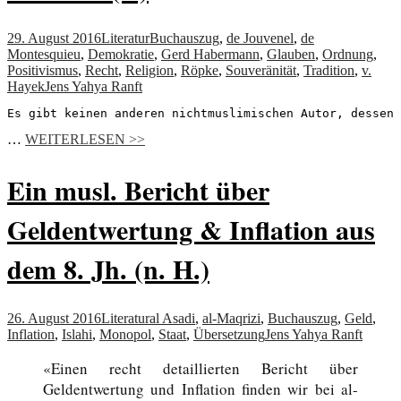
29. August 2016
Literatur
Buchauszug
,
de Jouvenel
,
de
Montesquieu
,
Demokratie
,
Gerd Habermann
,
Glauben
,
Ordnung
,
Positivismus
,
Recht
,
Religion
,
Röpke
,
Souveränität
,
Tradition
,
v.
Hayek
Jens Yahya Ranft
Es gibt keinen anderen nichtmuslimischen Autor, dessen 
…
WEITERLESEN >>
Ein musl. Bericht über
Geldentwertung & Inflation aus
dem 8. Jh. (n. H.)
26. August 2016
Literatur
al Asadi
,
al-Maqrizi
,
Buchauszug
,
Geld
,
Inflation
,
Islahi
,
Monopol
,
Staat
,
Übersetzung
Jens Yahya Ranft
«Einen recht detaillierten Bericht über
Geldentwertung und Inflation finden wir bei al-