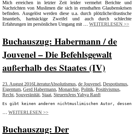
Mich erreichen in letzter Zeit leider vermehrt Berichte und
Nachrichten von Muslimen die sich in ernsthaften Glaubenskrisen
befinden. Ausgelöst werden diese u.a. durch plötzliche/drastische
Imantiefs, hartnäckige Zweifel und auch durch schlechte
Erfahrungen im persönlichen Umgang mit …
WEITERLESEN >>
Buchauszug: Habermann / de
Jouvenel – Die Befehlsgewalt
außerhalb des Staates (IV)
23. August 2016
Literatur
Absolutismus
,
de Jouvenel
,
Despotismus
,
Eigentum
,
Gerd Habermann
,
Monarchie
,
Politik
,
Positivismus
,
Recht
,
Souveränität
,
Staat
,
Steuern
Jens Yahya Ranft
Es gibt keinen anderen nichtmuslimischen Autor, dessen 
…
WEITERLESEN >>
Buchauszug: Der