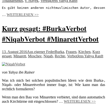
Totalitarismus
,
v. Hayek
,
Vertrag
Jens Yahya Ranft
Es gibt keinen anderen nichtmuslimischen Autor, dessen 
…
WEITERLESEN >>
Kurz gesagt: #BurkaVerbot
#NiqabVerbot #MinarettVerbot
13. August 2016
Aus eigener Feder
Burka
,
Frauen
,
Kirchen
,
Kurz
gesagt
,
Minarett
,
Moschee
,
Niqab
,
Rechte
,
Verbot
Jens Yahya Ranft
von Yahya ibn Rainer
Was ich mich bei solchen populistischen Ideen wie dem Burka-,
Niqab- oder Minarettverbot immer frage, ist: Wie kann man das
rechtlich formulieren?
Wenn man den Bau von Minaretten verbietet, sind dann automatisch
auch Kirchtürme mit eingeschlossen? …
WEITERLESEN >>