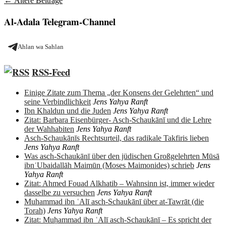
Beitragsnavigation
←
Ältere Beiträge
Al-Adala Telegram-Channel
Ahlan wa Sahlan
RSS-Feed
Einige Zitate zum Thema „der Konsens der Gelehrten“ und
seine Verbindlichkeit
Jens Yahya Ranft
Ibn Khaldun und die Juden
Jens Yahya Ranft
Zitat: Barbara Eisenbürger- Asch-Schaukānī und die Lehre
der Wahhabiten
Jens Yahya Ranft
Asch-Schaukānīs Rechtsurteil, das radikale Takfiris lieben
Jens Yahya Ranft
Was asch-Schaukānī über den jüdischen Großgelehrten Mūsā
ibnʿUbaidallāh Maimūn (Moses Maimonides) schrieb
Jens
Yahya Ranft
Zitat: Ahmed Fouad Alkhatib – Wahnsinn ist, immer wieder
dasselbe zu versuchen
Jens Yahya Ranft
Muhammad ibn ʿAlī asch-Schaukānī über at-Tawrāt (die
Torah)
Jens Yahya Ranft
Zitat: Muḥammad ibn ʿAlī asch-Schaukānī – Es spricht der