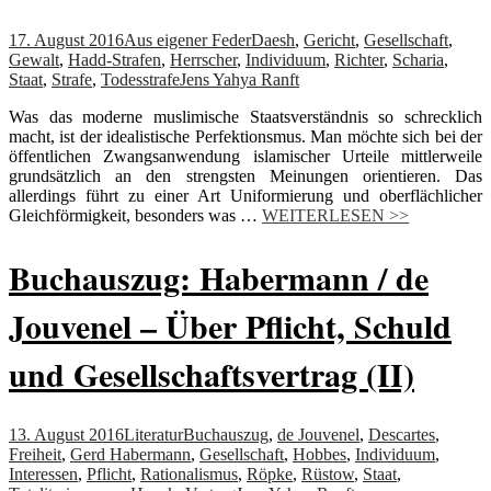
17. August 2016
Aus eigener Feder
Daesh
,
Gericht
,
Gesellschaft
,
Gewalt
,
Hadd-Strafen
,
Herrscher
,
Individuum
,
Richter
,
Scharia
,
Staat
,
Strafe
,
Todesstrafe
Jens Yahya Ranft
Was das moderne muslimische Staatsverständnis so schrecklich
macht, ist der idealistische Perfektionsmus. Man möchte sich bei der
öffentlichen Zwangsanwendung islamischer Urteile mittlerweile
grundsätzlich an den strengsten Meinungen orientieren. Das
allerdings führt zu einer Art Uniformierung und oberflächlicher
Gleichförmigkeit, besonders was …
WEITERLESEN >>
Buchauszug: Habermann / de
Jouvenel – Über Pflicht, Schuld
und Gesellschaftsvertrag (II)
13. August 2016
Literatur
Buchauszug
,
de Jouvenel
,
Descartes
,
Freiheit
,
Gerd Habermann
,
Gesellschaft
,
Hobbes
,
Individuum
,
Interessen
,
Pflicht
,
Rationalismus
,
Röpke
,
Rüstow
,
Staat
,