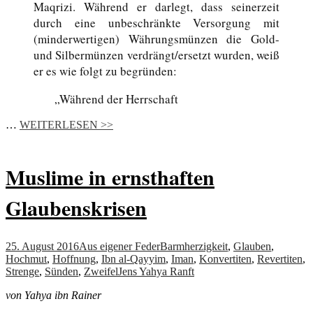
Maqrizi. Während er darlegt, dass seinerzeit
durch eine unbeschränkte Versorgung mit
(minderwertigen) Währungsmünzen die Gold-
und Silbermünzen verdrängt/ersetzt wurden, weiß
er es wie folgt zu begründen:
„Während der Herrschaft
…
WEITERLESEN >>
Muslime in ernsthaften
Glaubenskrisen
25. August 2016
Aus eigener Feder
Barmherzigkeit
,
Glauben
,
Hochmut
,
Hoffnung
,
Ibn al-Qayyim
,
Iman
,
Konvertiten
,
Revertiten
,
Strenge
,
Sünden
,
Zweifel
Jens Yahya Ranft
von Yahya ibn Rainer