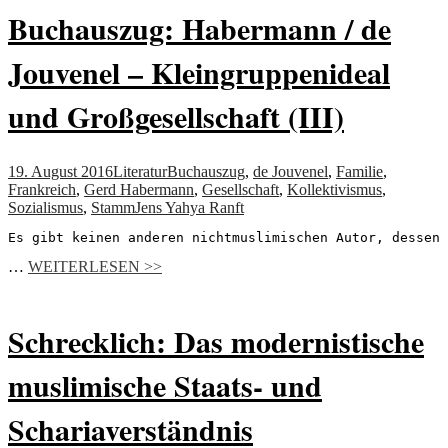
Buchauszug: Habermann / de
Jouvenel – Kleingruppenideal
und Großgesellschaft (III)
19. August 2016
Literatur
Buchauszug
,
de Jouvenel
,
Familie
,
Frankreich
,
Gerd Habermann
,
Gesellschaft
,
Kollektivismus
,
Sozialismus
,
Stamm
Jens Yahya Ranft
Es gibt keinen anderen nichtmuslimischen Autor, dessen 
…
WEITERLESEN >>
Schrecklich: Das modernistische
muslimische Staats- und
Schariaverständnis