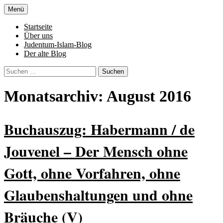
Zum
Menü
Inhalt
Denn die Gerechtigkeit ist die Grundlage
Al-Adala.de
springen
Startseite
von allem
Über uns
Judentum-Islam-Blog
Der alte Blog
Suchen
nach:
Monatsarchiv: August 2016
Buchauszug: Habermann / de
Jouvenel – Der Mensch ohne
Gott, ohne Vorfahren, ohne
Glaubenshaltungen und ohne
Bräuche (V)