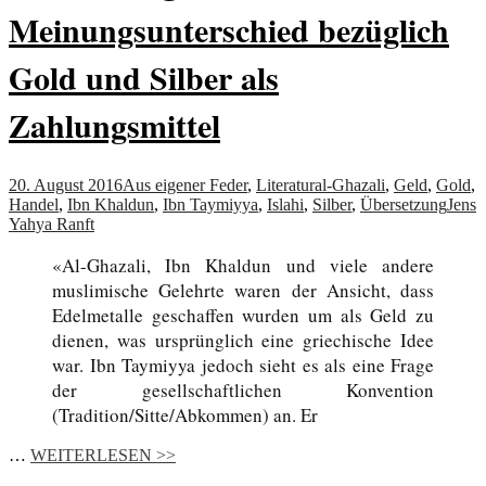
Meinungsunterschied bezüglich
Gold und Silber als
Zahlungsmittel
20. August 2016
Aus eigener Feder
,
Literatur
al-Ghazali
,
Geld
,
Gold
,
Handel
,
Ibn Khaldun
,
Ibn Taymiyya
,
Islahi
,
Silber
,
Übersetzung
Jens
Yahya Ranft
«Al-Ghazali, Ibn Khaldun und viele andere
muslimische Gelehrte waren der Ansicht, dass
Edelmetalle geschaffen wurden um als Geld zu
dienen, was ursprünglich eine griechische Idee
war. Ibn Taymiyya jedoch sieht es als eine Frage
der gesellschaftlichen Konvention
(Tradition/Sitte/Abkommen) an. Er
…
WEITERLESEN >>