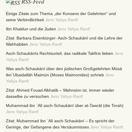
RSS-Feed
Einige Zitate zum Thema „der Konsens der Gelehrten“ und
seine Verbindlichkeit
Jens Yahya Ranft
Ibn Khaldun und die Juden
Jens Yahya Ranft
Zitat: Barbara Eisenbürger- Asch-Schaukānī und die Lehre der
Wahhabiten
Jens Yahya Ranft
Asch-Schaukānīs Rechtsurteil, das radikale Takfiris lieben
Jens
Yahya Ranft
Was asch-Schaukānī über den jüdischen Großgelehrten Mūsā
ibnʿUbaidallāh Maimūn (Moses Maimonides) schrieb
Jens
Yahya Ranft
Zitat: Ahmed Fouad Alkhatib – Wahnsinn ist, immer wieder
dasselbe zu versuchen
Jens Yahya Ranft
Muhammad ibn ʿAlī asch-Schaukānī über at-Tawrāt (die Torah)
Jens Yahya Ranft
Zitat: Muḥammad ibn ʿAlī asch-Schaukānī – Es spricht der
Geringe, der Gefangene des Versäumnisses
Jens Yahya Ranft