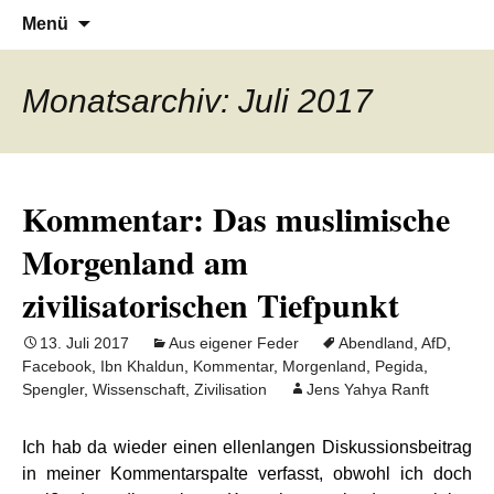
Denn die Gerechtigkeit ist die Grundlage
Al-Adala.de
Zum
Suchen
Menü
Inhalt
nach:
von allem
springen
Monatsarchiv: Juli 2017
Kommentar: Das muslimische
Morgenland am
zivilisatorischen Tiefpunkt
13. Juli 2017
Aus eigener Feder
Abendland
,
AfD
,
Facebook
,
Ibn Khaldun
,
Kommentar
,
Morgenland
,
Pegida
,
Spengler
,
Wissenschaft
,
Zivilisation
Jens Yahya Ranft
Ich hab da wieder einen ellenlangen Diskussionsbeitrag
in meiner Kommentarspalte verfasst, obwohl ich doch