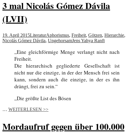
3 mal Nicolás Gómez Dávila
(LVII)
19. April 2015
Literatur
Aphorismus
,
Freiheit
,
Götzen
,
Hierarchie
,
Nicolás Gómez Dávila
,
Ungehorsam
Jens Yahya Ranft
„Eine gleichförmige Menge verlangt nicht nach
Freiheit.
Die hierarchisch gegliederte Gesellschaft ist
nicht nur die einzige, in der der Mensch frei sein
kann, sondern auch die einzige, in der es ihn
drängt, frei zu sein.“
„Die größte List des Bösen
…
WEITERLESEN >>
Mordaufruf gegen über 100.000