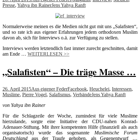
Presse
,
Yahya ibn Rainer
Jens Yahya Ranft
Normalerweise meinen es die Medien nicht gut mit uns „Salafisten“,
und so rate ich aus eigener Erfahrungen jedem orthodoxen Muslim
davon ab, sich für Interviews o.ä. zur Verfügung zu stellen.
Interviews werden letztendlich fast immer zurecht geschnitten, damit
am Ende
…
WEITERLESEN >>
„Salafisten“ – Die träge Masse …
26. April 2015
Aus eigener Feder
Facebook
,
Heuchelei
,
Interessen
,
Muslime
,
Pierre Vogel
,
Salafismus
,
Verbände
Jens Yahya Ranft
von Yahya ibn Rainer
Für die Schlagzeile der Woche, zumindest für viele Muslime
hierzulande, sorgte eine Initiative der CDU-nahen Konrad-
Adenauer-Stiftung. Mit ihrer kompetenten Hilfe (finanziell als auch
organisatorisch) wurde das sogenannte
Muslimische Forum
Deutschland
aus der Traufe gehoben, als Gegenentwurf …