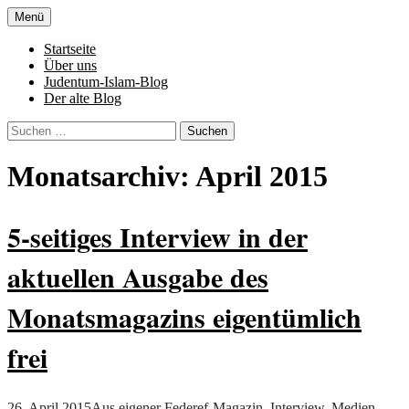
Zum
Menü
Inhalt
Denn die Gerechtigkeit ist die Grundlage
Al-Adala.de
springen
Startseite
von allem
Über uns
Judentum-Islam-Blog
Der alte Blog
Suchen
nach:
Monatsarchiv: April 2015
5-seitiges Interview in der
aktuellen Ausgabe des
Monatsmagazins eigentümlich
frei
26. April 2015
Aus eigener Feder
ef-Magazin
,
Interview
,
Medien
,