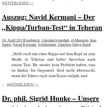
WEITERLESEN >>
Auszug: Navid Kermani – Der
„Kippa/Turban-Test“ in Teheran
24. April 2015
Fundstück
,
Literatur
Ayatollah
,
ef-Magazin
,
Iran
,
Juden
,
Navid Kermani
,
Schiitentum
,
Zitat
Jens Yahya Ranft
„Stellt euch mit einer Kippa auf dem Kopf an eine
Straße in Teheran und haltet Ausschau nach
einem Taxi. Ihr werdet kein Problem haben, eins
zu finden. Im Gegenteil: Seid nicht überrascht,
wenn der Fahrer euch zum Essen einlädt, und
…
WEITERLESEN >>
Dr. phil. Sigrid Hunke – Unsere