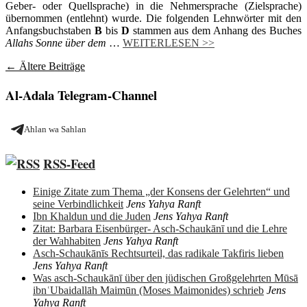
Geber- oder Quellsprache) in die Nehmersprache (Zielsprache)
übernommen (entlehnt) wurde. Die folgenden Lehnwörter mit den
Anfangsbuchstaben
B
bis
D
stammen aus dem Anhang des Buches
Allahs Sonne über dem
…
WEITERLESEN >>
Beitragsnavigation
←
Ältere Beiträge
Al-Adala Telegram-Channel
Ahlan wa Sahlan
RSS-Feed
Einige Zitate zum Thema „der Konsens der Gelehrten“ und
seine Verbindlichkeit
Jens Yahya Ranft
Ibn Khaldun und die Juden
Jens Yahya Ranft
Zitat: Barbara Eisenbürger- Asch-Schaukānī und die Lehre
der Wahhabiten
Jens Yahya Ranft
Asch-Schaukānīs Rechtsurteil, das radikale Takfiris lieben
Jens Yahya Ranft
Was asch-Schaukānī über den jüdischen Großgelehrten Mūsā
ibnʿUbaidallāh Maimūn (Moses Maimonides) schrieb
Jens
Yahya Ranft