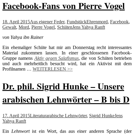
Facebook-Fans von Pierre Vogel
18. April 2015
Aus eigener Feder
,
Fundstück
Ehrenmord
,
Facebook
,
Gewalt
,
Mord
,
Pierre Vogel
,
Schiiten
Jens Yahya Ranft
von Yahya ibn Rainer
Ein ehemaliger Schiite hat mir am Donnerstag recht interessantes
Material zukommen lassen. In einer geschlossenen Facebook-
Gruppe namens
Aktiv gegen Salafismus
, die von Schiiten betrieben
und auch mehrheitlich besucht wird, hat ein Aktivist mit dem
Profilnamen …
WEITERLESEN >>
Dr. phil. Sigrid Hunke – Unsere
arabischen Lehnwörter – B bis D
17. April 2015
Literatur
arabische Lehnwörter
,
Sigrid Hunke
Jens
Yahya Ranft
Ein
Lehnwort
ist ein Wort, das aus einer anderen Sprache (der