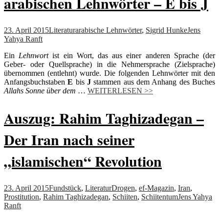
arabischen Lehnwörter – E bis J
23. April 2015
Literatur
arabische Lehnwörter
,
Sigrid Hunke
Jens
Yahya Ranft
Ein
Lehnwort
ist ein Wort, das aus einer anderen Sprache (der
Geber- oder Quellsprache) in die Nehmersprache (Zielsprache)
übernommen (entlehnt) wurde. Die folgenden Lehnwörter mit den
Anfangsbuchstaben
E
bis
J
stammen aus dem Anhang des Buches
Allahs Sonne über dem
…
WEITERLESEN >>
Auszug: Rahim Taghizadegan –
Der Iran nach seiner
„islamischen“ Revolution
23. April 2015
Fundstück
,
Literatur
Drogen
,
ef-Magazin
,
Iran
,
Prostitution
,
Rahim Taghizadegan
,
Schiiten
,
Schiitentum
Jens Yahya
Ranft