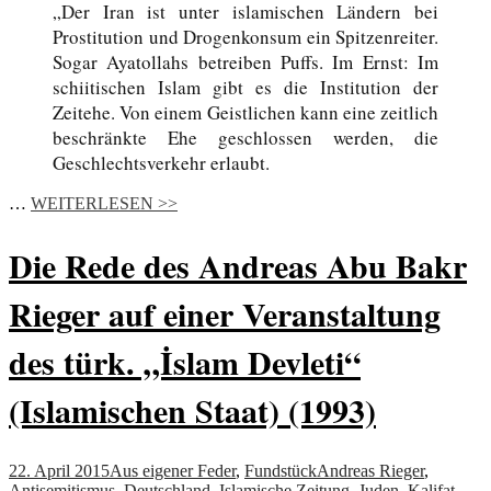
„Der Iran ist unter islamischen Ländern bei
Prostitution und Drogenkonsum ein Spitzenreiter.
Sogar Ayatollahs betreiben Puffs. Im Ernst: Im
schiitischen Islam gibt es die Institution der
Zeitehe. Von einem Geistlichen kann eine zeitlich
beschränkte Ehe geschlossen werden, die
Geschlechtsverkehr erlaubt.
…
WEITERLESEN >>
Die Rede des Andreas Abu Bakr
Rieger auf einer Veranstaltung
des türk. „İslam Devleti“
(Islamischen Staat) (1993)
22. April 2015
Aus eigener Feder
,
Fundstück
Andreas Rieger
,
Antisemitismus
,
Deutschland
,
Islamische Zeitung
,
Juden
,
Kalifat
,