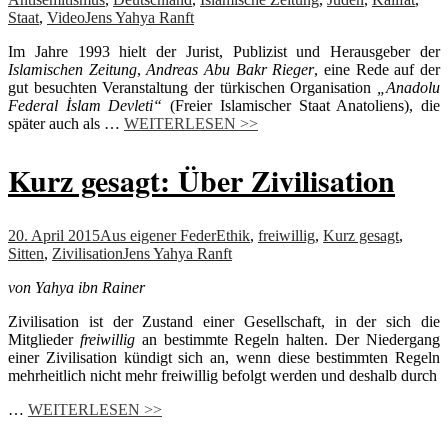
Staat
,
Video
Jens Yahya Ranft
Im Jahre 1993 hielt der Jurist, Publizist und Herausgeber der
Islamischen Zeitung
,
Andreas Abu Bakr Rieger
, eine Rede auf der
gut besuchten Veranstaltung der türkischen Organisation
„Anadolu
Federal İslam Devleti“
(Freier Islamischer Staat Anatoliens), die
später auch als …
WEITERLESEN >>
Kurz gesagt: Über Zivilisation
20. April 2015
Aus eigener Feder
Ethik
,
freiwillig
,
Kurz gesagt
,
Sitten
,
Zivilisation
Jens Yahya Ranft
von Yahya ibn Rainer
Zivilisation ist der Zustand einer Gesellschaft, in der sich die
Mitglieder
freiwillig
an bestimmte Regeln halten. Der Niedergang
einer Zivilisation kündigt sich an, wenn diese bestimmten Regeln
mehrheitlich nicht mehr freiwillig befolgt werden und deshalb durch
…
WEITERLESEN >>